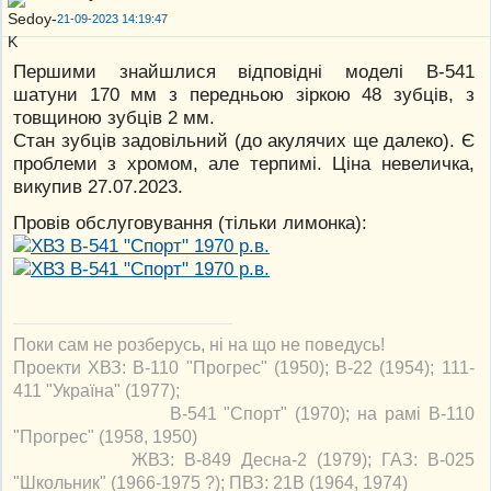
21-09-2023 14:19:47
Першими знайшлися відповідні моделі В-541
шатуни 170 мм з передньою зіркою 48 зубців, з
товщиною зубців 2 мм.
Стан зубців задовільний (до акулячих ще далеко). Є
проблеми з хромом, але терпимі. Ціна невеличка,
викупив 27.07.2023.
Провів обслуговування (тільки лимонка):
Поки сам не розберусь, ні на що не поведусь!
Проекти ХВЗ: В-110 "Прогрес" (1950); В-22 (1954); 111-
411 "Україна" (1977);
В-541 "Спорт" (1970); на рамі В-110
"Прогрес" (1958, 1950)
ЖВЗ: В-849 Десна-2 (1979); ГАЗ: В-025
"Школьник" (1966-1975 ?); ПВЗ: 21В (1964, 1974)