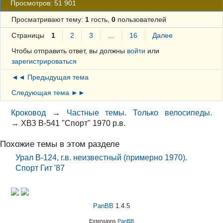
Просмотров: 51 901
Просматривают тему:
1
гость,
0
пользователей
Страницы
1
2
3
…
16
Далее
Чтобы отправить ответ, вы должны
войти
или
зарегистрироваться
◄◄ Предыдущая тема
Следующая тема ►►
Кроковод
→
Частные темы. Только велосипеды.
→
ХВЗ В-541 "Спорт" 1970 р.в.
Похожие темы в этом разделе
Урал В-124, г.в. неизвестный (примерно 1970).
Спорт Гит '87
PanBB
1.4.5
Extensions
PanBB