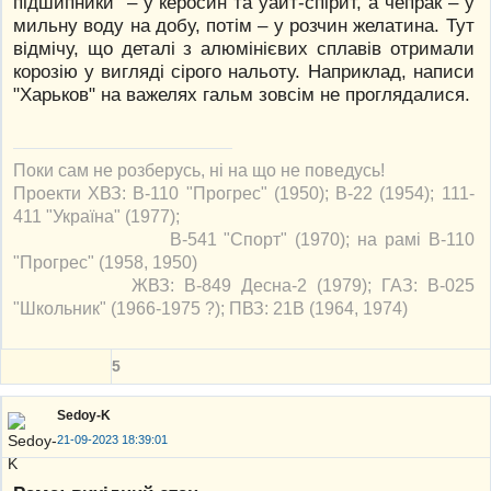
підшипники – у керосин та уайт-спірит, а чепрак – у
мильну воду на добу, потім – у розчин желатина. Тут
відмічу, що деталі з алюмінієвих сплавів отримали
корозію у вигляді сірого нальоту. Наприклад, написи
"Харьков" на важелях гальм зовсім не проглядалися.
Поки сам не розберусь, ні на що не поведусь!
Проекти ХВЗ: В-110 "Прогрес" (1950); В-22 (1954); 111-
411 "Україна" (1977);
В-541 "Спорт" (1970); на рамі В-110
"Прогрес" (1958, 1950)
ЖВЗ: В-849 Десна-2 (1979); ГАЗ: В-025
"Школьник" (1966-1975 ?); ПВЗ: 21В (1964, 1974)
5
Sedoy-K
21-09-2023 18:39:01