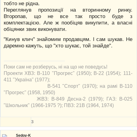
тобто не рідна.
Переглянув пропозиції на вторинному ринку.
Второпав, що не все так просто буде з
комплектацією. Але ж пообіцяв викупити, а власні
обіцянки звик виконувати.
"Кинув клич" знайомим продавцям. І сам шукав. Не
даремно кажуть, що "хто шукає, той знайде".
Поки сам не розберусь, ні на що не поведусь!
Проекти ХВЗ: В-110 "Прогрес" (1950); В-22 (1954); 111-
411 "Україна" (1977);
В-541 "Спорт" (1970); на рамі В-110
"Прогрес" (1958, 1950)
ЖВЗ: В-849 Десна-2 (1979); ГАЗ: В-025
"Школьник" (1966-1975 ?); ПВЗ: 21В (1964, 1974)
3
Sedoy-K