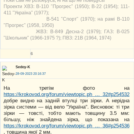
Проекти ХВЗ: В-110 "Прогрес" (1950); В-22 (1954); 111-
411 "Україна" (1977);
В-541 "Спорт" (1970); на рамі В-110
"Прогрес" (1958, 1950)
ЖВЗ: В-849 Десна-2 (1979); ГАЗ: В-025
"Школьник" (1966-1975 ?); ПВЗ: 21В (1964, 1974)
6
Sedoy-K
28-09-2023 20:16:37
На третім фото на
https://krokovod.org/forum/viewtopic.ph … 32#p254532
добре видно на задній втулці три зірки. А нерідна
зірка системи — від вело "Україна". Висновок: ті три
зірки — товсті, тобто мають товщину 3.5 мм:
більшу, ніж знайдена зірка, що показана на
https://krokovod.org/forum/viewtopic.ph … 36#p254536
, товщина якої 2 мм.