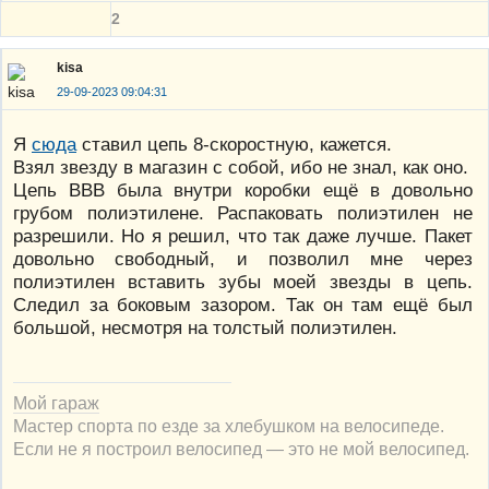
2
kisa
29-09-2023 09:04:31
Я
сюда
ставил цепь 8-скоростную, кажется.
Взял звезду в магазин с собой, ибо не знал, как оно.
Цепь ВВВ была внутри коробки ещё в довольно
грубом полиэтилене. Распаковать полиэтилен не
разрешили. Но я решил, что так даже лучше. Пакет
довольно свободный, и позволил мне через
полиэтилен вставить зубы моей звезды в цепь.
Следил за боковым зазором. Так он там ещё был
большой, несмотря на толстый полиэтилен.
Мой гараж
Мастер спорта по езде за хлебушком на велосипеде.
Если не я построил велосипед — это не мой велосипед.