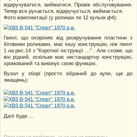
відкручуватися, вийматися. Провів обслуговування.
Тепер все рухається, відкручується, виймається.
Фото комплектації (у роликах по 12 кульок
ф
4):
Гвинт, що охороняє від розкручування пластини з
біговими роликами, має іншу конструкцію, ніж гвинт
1 на рис.14 з "Короткої інструкції …" . Але схоже, що
він рідний, оскільки має нестандартну конструкцію,
хромований та виконує свою функцію.
Вузол у зборі (просто зібраний до купи, ще до
змащень):
Далі буде ...
Поки сам не розберусь, ні на що не поведусь!