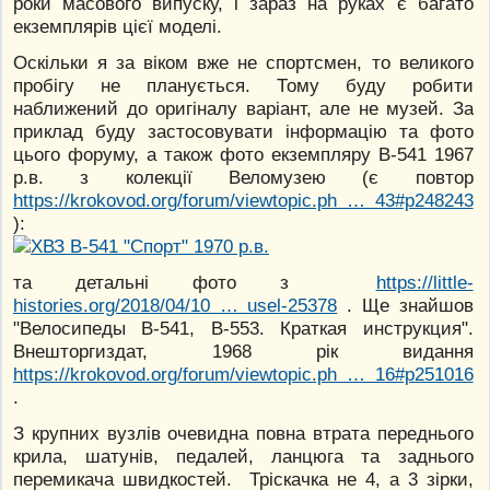
роки масового випуску, і зараз на руках є багато
екземплярів цієї моделі.
Оскільки я за віком вже не спортсмен, то великого
пробігу не планується. Тому буду робити
наближений до оригіналу варіант, але не музей. За
приклад буду застосовувати інформацію та фото
цього форуму, а також фото екземпляру В-541 1967
р.в. з колекції Веломузею (є повтор
https://krokovod.org/forum/viewtopic.ph … 43#p248243
):
та детальні фото з
https://little-
histories.org/2018/04/10 … usel-25378
. Ще знайшов
"Велосипеды В-541, В-553. Краткая инструкция".
Внешторгиздат, 1968 рік видання
https://krokovod.org/forum/viewtopic.ph … 16#p251016
.
З крупних вузлів очевидна повна втрата переднього
крила, шатунів, педалей, ланцюга та заднього
перемикача швидкостей. Тріскачка не 4, а 3 зірки,