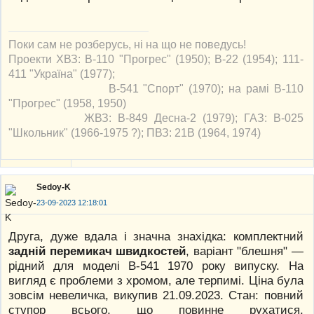
Поки сам не розберусь, ні на що не поведусь!
Проекти ХВЗ: В-110 "Прогрес" (1950); В-22 (1954); 111-
411 "Україна" (1977);
В-541 "Спорт" (1970); на рамі В-110
"Прогрес" (1958, 1950)
ЖВЗ: В-849 Десна-2 (1979); ГАЗ: В-025
"Школьник" (1966-1975 ?); ПВЗ: 21В (1964, 1974)
Sedoy-K
23-09-2023 12:18:01
Друга, дуже вдала і значна знахідка: комплектний
задній перемикач швидкостей
, варіант "блешня" —
рідний для моделі В-541 1970 року випуску. На
вигляд є проблеми з хромом, але терпимі. Ціна була
зовсім невеличка, викупив 21.09.2023. Стан: повний
ступор всього, що повинне рухатися,