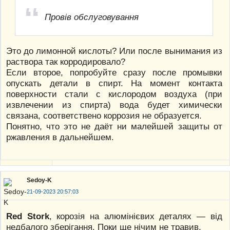
Провів обслуговування
Это до лимонной кислоты? Или после вынимания из
раствора так корродировало?
Если второе, попробуйте сразу после промывки
опускать детали в спирт. На момент контакта
поверхности стали с кислородом воздуха (при
извлечении из спирта) вода будет химически
связана, соответствено коррозия не образуется.
Понятно, что это не даёт ни малейшей защиты от
ржавления в дальнейшем.
Sedoy-K
21-09-2023 20:57:03
Red Stork
, корозія на алюмінієвих деталях — від
недбалого зберігання. Поки ще нічим не травив.