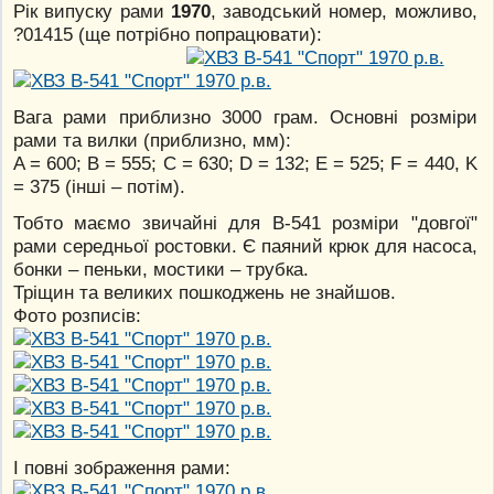
Рік випуску рами
1970
, заводський номер, можливо,
?01415 (ще потрібно попрацювати):
Вага рами приблизно 3000 грам. Основні розміри
рами та вилки (приблизно, мм):
A = 600; B = 555; C = 630; D = 132; E = 525; F = 440, K
= 375 (інші – потім).
Тобто маємо звичайні для В-541 розміри "довгої"
рами середньої ростовки. Є паяний крюк для насоса,
бонки – пеньки, мостики – трубка.
Тріщин та великих пошкоджень не знайшов.
Фото розписів:
І повні зображення рами: