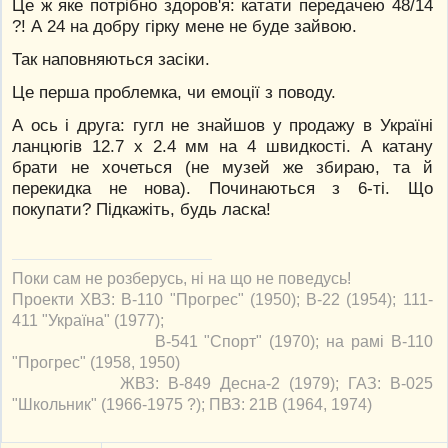
Це ж яке потрібно здоров'я: катати передачею 48/14
?! А 24 на добру гірку мене не буде зайвою.
Так наповняються засіки.
Це перша проблемка, чи емоції з поводу.
А ось і друга: гугл не знайшов у продажу в Україні
ланцюгів 12.7 х 2.4 мм на 4 швидкості. А катану
брати не хочеться (не музей же збираю, та й
перекидка не нова). Починаються з 6-ті. Що
покупати? Підкажіть, будь ласка!
Поки сам не розберусь, ні на що не поведусь!
Проекти ХВЗ: В-110 "Прогрес" (1950); В-22 (1954); 111-
411 "Україна" (1977);
В-541 "Спорт" (1970); на рамі В-110
"Прогрес" (1958, 1950)
ЖВЗ: В-849 Десна-2 (1979); ГАЗ: В-025
"Школьник" (1966-1975 ?); ПВЗ: 21В (1964, 1974)