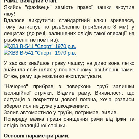
Рама: вихідний стан.
Якийсь "фахівець" замість правої чашки вкрутив
ліву!
Вдалося викрутити: стандартний ключ зривався,
тому затиснув по різьбленню (приблизно 8 мм) у
лещатах (до речі, залишених слідів такої операції на
різьбленні не помітив).
У засіках знайшов праву чашку; на диво вона легко
знайшла свій шлях у понівеченому різьбленні рами.
Отже, раму ще можливо експлуатувати.
"Начорно" прибрав з поверхонь труб залишки
ізоляційної стрічки. Відмив раму. Виявилося, що
ситуація з покриттям доволі погана, хоча розписи
збереглися не дуже ушкодженими.
Залив автомастило у труби, потримав, вилив.
Попереду важка праця очищення рами від іржи та
слідів ізоляційної стрічки.
Основні параметри рами.