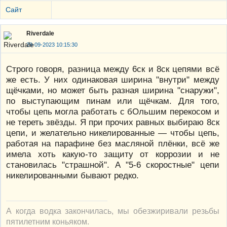
Сайт
Riverdale
29-09-2023 10:15:30
Строго говоря, разница между 6ск и 8ск цепями всё
же есть. У них одинаковая ширина "внутри" между
щёчками, но может быть разная ширина "снаружи",
по выступающим пинам или щёчкам. Для того,
чтобы цепь могла работать с бОльшим перекосом и
не тереть звёзды. Я при прочих равных выбираю 8ск
цепи, и желательно никелированные — чтобы цепь,
работая на парафине без масляной плёнки, всё же
имела хоть какую-то защиту от коррозии и не
становилась "страшной". А "5-6 скоростные" цепи
никелированными бывают редко.
А когда водка закончилась, мы обезжиривали резьбы
пятилетним коньяком.