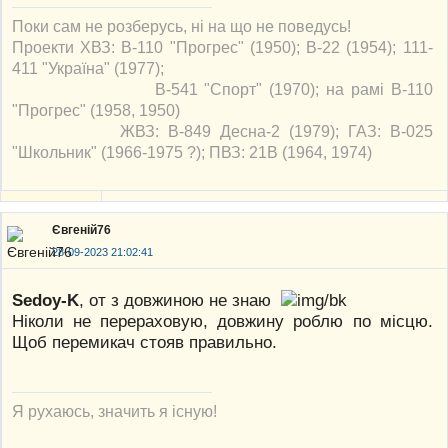
Поки сам не розберусь, ні на що не поведусь!
Проекти ХВЗ: В-110 "Прогрес" (1950); В-22 (1954); 111-
411 "Україна" (1977);
В-541 "Спорт" (1970); на рамі В-110
"Прогрес" (1958, 1950)
ЖВЗ: В-849 Десна-2 (1979); ГАЗ: В-025
"Школьник" (1966-1975 ?); ПВЗ: 21В (1964, 1974)
Євгеній76
28-09-2023 21:02:41
Sedoy-K
, от з довжиною не знаю
Ніколи не перераховую, довжину роблю по місцю.
Щоб перемикач стояв правильно.
Я рухаюсь, значить я існую!