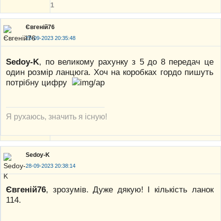
1
Євгеній76
28-09-2023 20:35:48
Sedoy-K
, по великому рахунку з 5 до 8 передач це
один розмір ланцюга. Хоч на коробках гордо пишуть
потрібну цифру
Я рухаюсь, значить я існую!
Sedoy-K
28-09-2023 20:38:14
Євгеній76
, зрозумів. Дуже дякую! І кількість ланок
114.