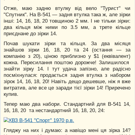
Отже, маю задню втулку від вело "Турист" чи
"Спутник". На В-541 — задня втулка така ж, але зірки
інші: 14, 16, 18, 20 товщиною 2 мм. І не тільки зірки:
два кільця між ними по 3.5 мм, а трете кільце
приєднане до зірки 14.
Почав шукати зірки та кільця. За два місяця
знайшов зірки 16, 18, 20 та 24 (остання — за
компанію з 20), ціною приблизно у $1 (еквівалент)
кожна. Пересилання поштою дорожче! Залишилося
знайти зірку 14. І тут удача запізно, але радісно
посміхнулася: продається задня втулка з набором
зірок 14, 16, 18, 20! Навіть дещо дешевше, ніж я вже
витратив, але все це заради тієї зірки 14! Приречено
купив.
Тепер маю два набори. Стандартний для В-541 14,
16, 18, 20 та нестандартний 16, 18, 20, 24:
Гляджу на них і думаю: а навіщо мені ця зірка 14?