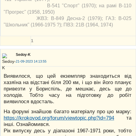
В-541 "Спорт" (1970); на рамі В-110
"Прогрес" (1958, 1950)
ЖВЗ: В-849 Десна-2 (1979); ГАЗ: В-025
"Школьник" (1966-1975 ?); ПВЗ: 21В (1964, 1974)
1
Sedoy-K
21-09-2023 14:13:55
Виявилося, що цей екземпляр знаходиться від
хазяїна на відстані біля 200 км, і що він його планує
привезти у Бориспіль, де мешкає, десь ще до
холодів. Тобто часу на підготовку до робіт
виявилося вдосталь.
На форумі знайшов багато матеріалу про цю марку:
https://krokovod.org/forum/viewtopic.php?id=794
та
інші. Ознайомився.
Рік випуску десь у діапазоні 1967-1971 роки, тобто