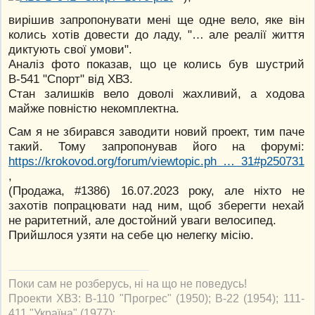
вирішив запропонувати мені ще одне вело, яке він
колись хотів довести до ладу, "… але реалії життя
диктують свої умови".
Аналіз фото показав, що це колись був шустрий
В-541 "Спорт" від ХВЗ.
Стан залишків вело доволі жахливий, а ходова
майже повністю некомплектна.
Сам я не збирався заводити новий проект, тим паче
такий. Тому запропонував його на форумі:
https://krokovod.org/forum/viewtopic.ph … 31#p250731
,
(Продажа, #1386) 16.07.2023 року, але ніхто не
захотів попрацювати над ним, щоб зберегти нехай
не раритетний, але достойний уваги велосипед.
Прийшлося узяти на себе цю нелегку місію.
Поки сам не розберусь, ні на що не поведусь!
Проекти ХВЗ: В-110 "Прогрес" (1950); В-22 (1954); 111-
411 "Україна" (1977);