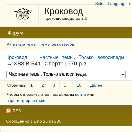
Select Language
▼
Кроковод
Крокодиловодство 2.0
Форум
Активные темы
Темы без ответов
Кроковод
→
Частные темы. Только велосипеды.
→
ХВЗ В-541 "Спорт" 1970 р.в.
Страницы
1
2
3
…
16
Далее
Чтобы отправить ответ, вы должны
войти
или
зарегистрироваться
RSS
Сообщений с 1 по 15 из 235