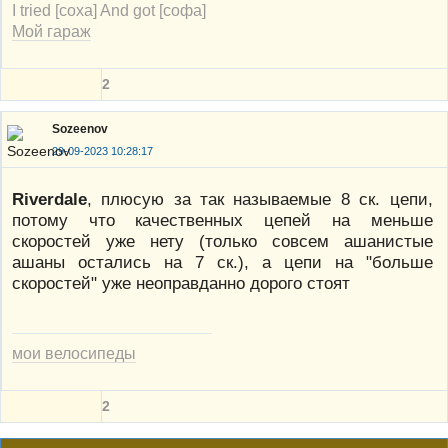
I tried [соха] And got [софа]
Мой гараж
2
Sozeenov
29-09-2023 10:28:17
Riverdale
, плюсую за так называемые 8 ск. цепи,
потому что качественных цепей на меньше
скоростей уже нету (только совсем ашанистые
ашаны остались на 7 ск.), а цепи на "больше
скоростей" уже неоправданно дорого стоят
мои велосипеды
2