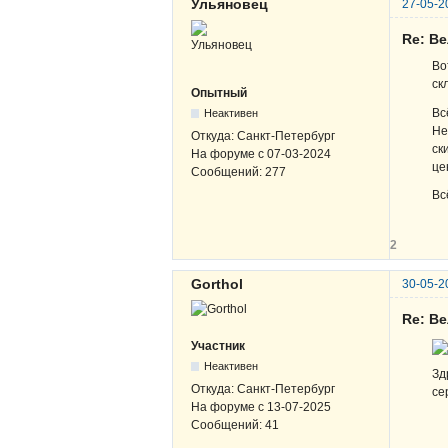
Ульяновец
27-05-2
Re: В
Во
ск
Опытный
Вс
Неактивен
Не
Откуда:
Санкт-Петербург
ск
На форуме с
07-03-2024
це
Сообщений:
277
Вс
2
Gorthol
30-05-2
Re: В
Участник
Неактивен
Зд
Откуда:
Санкт-Петербург
се
На форуме с
13-07-2025
Сообщений:
41