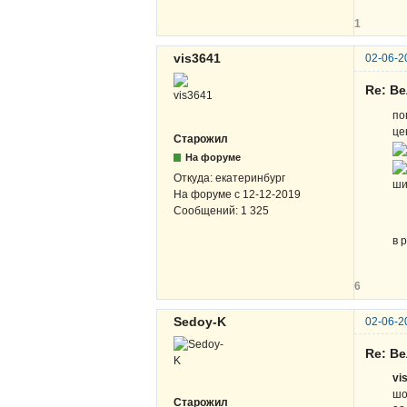
1
vis3641
02-06-2
Re: В
по
це
Старожил
На форуме
Откуда:
екатеринбург
ши
На форуме с
12-12-2019
Сообщений:
1 325
в 
6
Sedoy-K
02-06-2
Re: В
vi
шо
Старожил