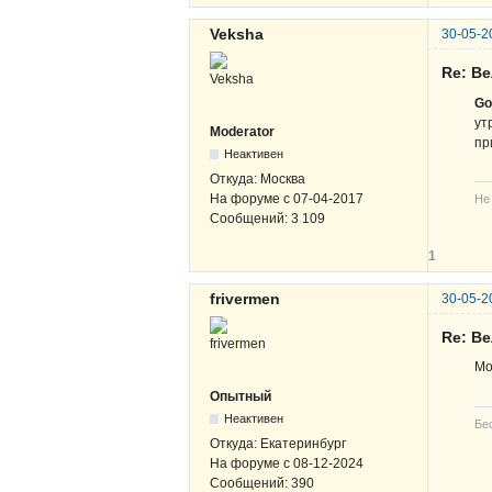
Veksha
30-05-2
Re: В
Go
ут
Moderator
пр
Неактивен
Откуда:
Москва
На форуме с
07-04-2017
Не
Сообщений:
3 109
1
frivermen
30-05-2
Re: В
Мо
Опытный
Неактивен
Бе
Откуда:
Екатеринбург
На форуме с
08-12-2024
Сообщений:
390