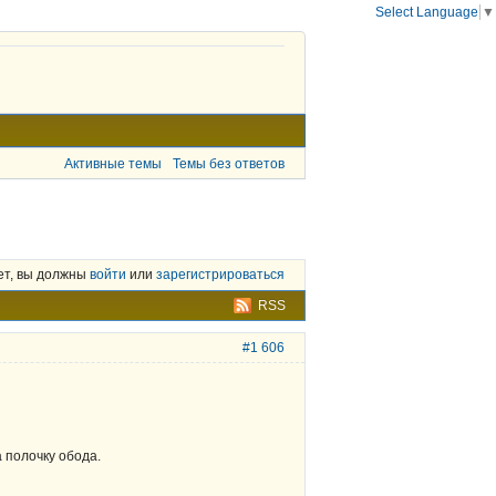
Select Language
▼
Активные темы
Темы без ответов
ет, вы должны
войти
или
зарегистрироваться
RSS
#1 606
а полочку обода.