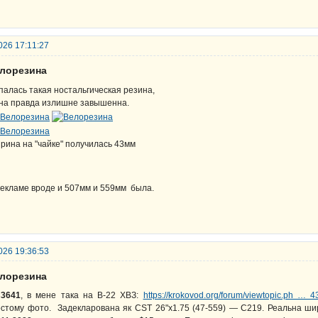
026 17:11:27
елорезина
палась такая ностальгическая резина,
на правда излишне завышенна.
рина на "чайке" получилась 43мм
рекламе вроде и 507мм и 559мм была.
026 19:36:53
елорезина
s3641
, в мене така на В-22 ХВЗ:
https://krokovod.org/forum/viewtopic.ph …
стому фото. Задекларована як CST 26"x1.75 (47-559) — C219. Реальна шир