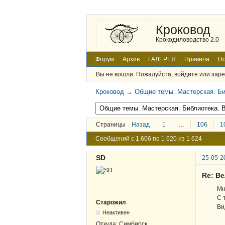
Кроковод
Крокодиловодство 2.0
Форум
Архив
ГАЛЕРЕЯ
Правила
По
Вы не вошли.
Пожалуйста, войдите или заре
Кроковод
→
Общие темы. Мастерская. Би
Страницы
Назад
1
…
106
1
Сообщений с 1 606 по 1 620 из 1 624
SD
25-05-2
Re: В
Мн
С 
Старожил
Ви
Неактивен
Откуда:
Симбирск