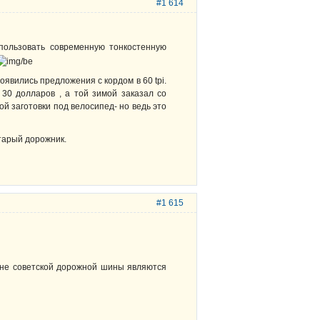
#1 614
спользовать современную тонкостенную
появились предложения с кордом в 60 tpi.
30 долларов , а той зимой заказал со
ой заготовки под велосипед- но ведь это
тарый дорожник.
#1 615
ине советской дорожной шины являются