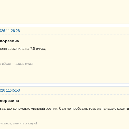
026 11:28:28
елорезина
меня заскочила на 7.5 очках,
у ибуди — дадао муди!
026 11:45:53
елорезина
тав, що допомагає мильний розчин. Сам не пробував, тому як панацею радити
ухаюсь, значить я існую!