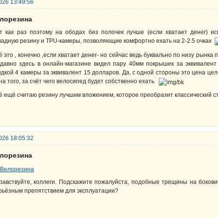
026 13:49:56
елорезина
т как раз поэтому на ободах без полочек лучше (если хватает денег) и
ладную резину и TPU-камеры, позволяющие комфортно ехать на 2-2.5 очках
ё это , конечно ,если хватает денег- но сейчас ведь буквально по низу рынка 
давно здесь в онлайн-магазине видел пару 40мм покрышек за эквивалент 
идкой 4 камеры за эквивалент 15 долларов. Да, с одной стороны это цена цел
на того, за счёт чего велосипед будет собственно ехать
ё ещё считаю резину лучшим вложением, которое преобразит классический с
026 18:05:32
елорезина
равствуйте, коллеги. Подскажите пожалуйста, подобные трещины на боков
рьёзным препятствием для эксплуатации?