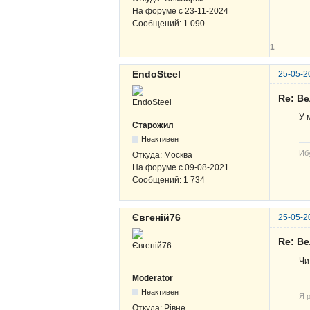
На форуме с
23-11-2024
Сообщений:
1 090
1
EndoSteel
25-05-2
Re: В
У 
Старожил
Неактивен
Иб
Откуда:
Москва
На форуме с
09-08-2021
Сообщений:
1 734
Євгеній76
25-05-2
Re: В
Чи
Moderator
Неактивен
Я р
Откуда:
Рівне