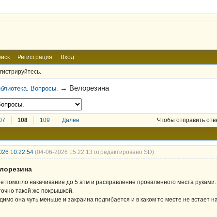
иск
Регистрация
Вход
гистрируйтесь.
→
Велорезина
блиотека. Вопросы.
07
108
109
Далее
Чтобы отправить отв
026 10:22:54
(04-06-2026 15:22:13 отредактировано SD)
елорезина
е помогло накачивание до 5 атм и расправление проваленного места руками.
точно такой же покрышкой.
димо она чуть меньше и закраина подгибается и в каком то месте не встает н