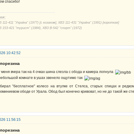
ем спасибо!
раж:
 111-411 "Україна" (1977) [с козаком], ХВЗ 111-431 "Україна" (1991) [короткая]
З 153-421 "
mypucm
" (1984), ХВЗ В-542 "
cnорm
" (1972)
026 10:42:52
елорезина
у меня вчера так на 4 очках шина слезла с обода и камера лопнула
небольшой комнате в ушах звенело ощутимо так
бирал "бесплатное" колесо на втулке от Стелса, старых спицах и редк
юминиевом ободе от Урала. Обод был конечно кривоват, но не до такой же с
026 11:56:15
елорезина