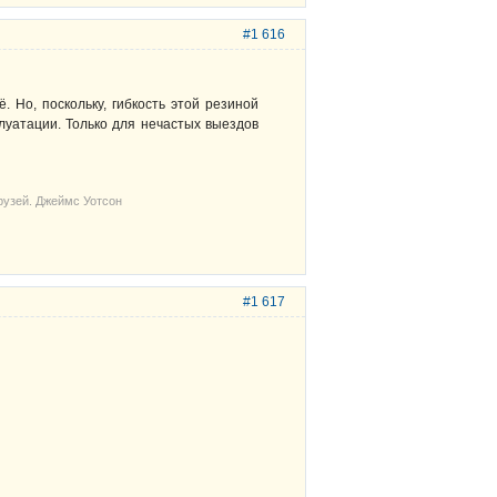
#1 616
. Но, поскольку, гибкость этой резиной
плуатации. Только для нечастых выездов
рузей. Джеймс Уотсон
#1 617