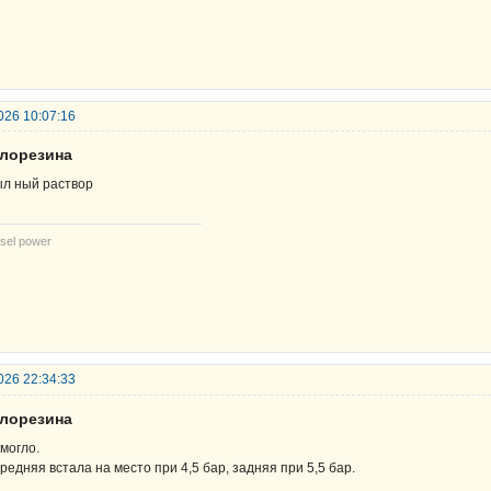
026 10:07:16
елорезина
л ный раствор
sel power
026 22:34:33
елорезина
могло.
редняя встала на место при 4,5 бар, задняя при 5,5 бар.