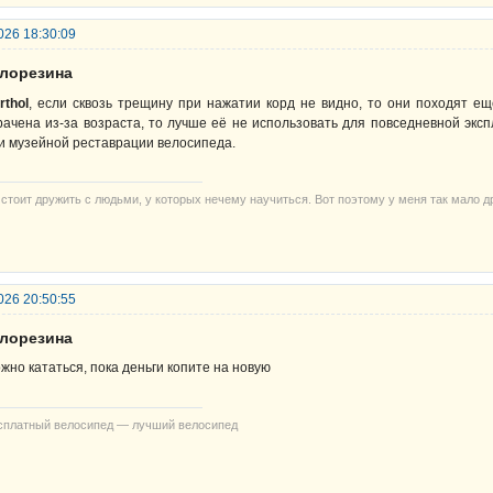
026 18:30:09
елорезина
rthol
, если сквозь трещину при нажатии корд не видно, то они походят ещё
рачена из-за возраста, то лучше её не использовать для повседневной экс
и музейной реставрации велосипеда.
 стоит дружить с людьми, у которых нечему научиться. Вот поэтому у меня так мало д
026 20:50:55
елорезина
жно кататься, пока деньги копите на новую
сплатный велосипед — лучший велосипед