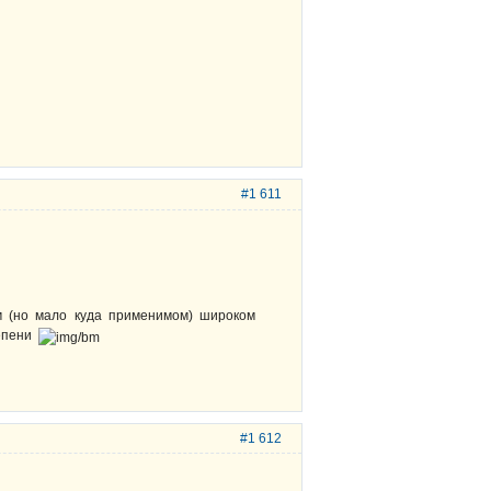
#1 611
ом (но мало куда применимом) широком
тепени
#1 612