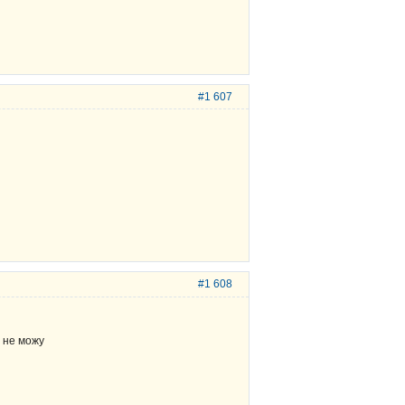
#1 607
#1 608
 не можу