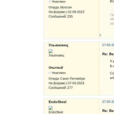
Вс
Неактивен
Откуда:
Moscow
На форуме с
02-08-2023
Га
Сообщений:
255
ХВЗ
ХВ
3
Ульяновец
27-05-2
Re: В
А 
В 
Опытный
Неактивен
Со
ал
Откуда:
Санкт-Петербург
На форуме с
07-03-2024
Сообщений:
277
EndoSteel
27-05-2
Re: В