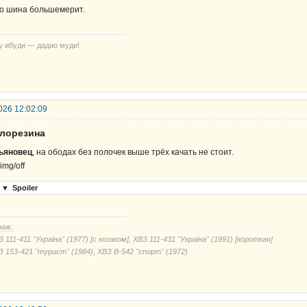
о шина большемерит.
у ибуди — дадао муди!
026 12:02:09
елорезина
ьяновец
, на ободах без полочек выше трёх качать не стоит.
▼
Spoiler
раж:
 111-411 "Україна" (1977) [с козаком], ХВЗ 111-431 "Україна" (1991) [короткая]
З 153-421 "
mypucm
" (1984), ХВЗ В-542 "
cnорm
" (1972)