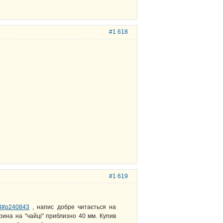
#1 618
#1 619
 43#p240843
, напис добре читається на
ина на "чайці" приблизно 40 мм. Купив