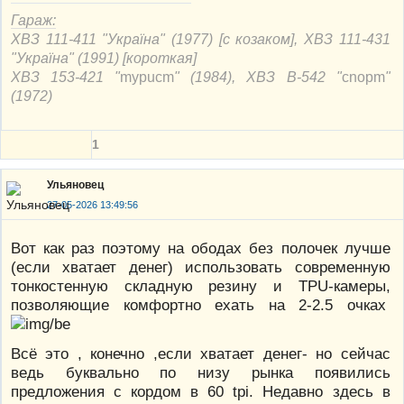
Гараж:
ХВЗ 111-411 "Україна" (1977) [с козаком], ХВЗ 111-431
"Україна" (1991) [короткая]
ХВЗ 153-421 "
mypucm
" (1984), ХВЗ В-542 "
cnорm
"
(1972)
1
Ульяновец
27-05-2026 13:49:56
Вот как раз поэтому на ободах без полочек лучше
(если хватает денег) использовать современную
тонкостенную складную резину и TPU-камеры,
позволяющие комфортно ехать на 2-2.5 очках
Всё это , конечно ,если хватает денег- но сейчас
ведь буквально по низу рынка появились
предложения с кордом в 60 tpi. Недавно здесь в