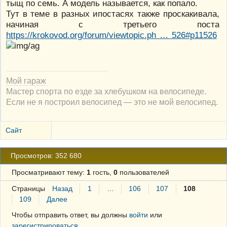
тыщ по семь. А модель называется, как попало.
Тут в теме в разных ипостасях также проскакивала,
начиная с третьего поста
https://krokovod.org/forum/viewtopic.ph … 526#p11526
Мой гараж
Мастер спорта по езде за хлебушком на велосипеде.
Если не я построил велосипед — это не мой велосипед.
Сайт
Просмотров: 352 680
Просматривают тему:
1
гость,
0
пользователей
Страницы
Назад
1
…
106
107
108
109
Далее
Чтобы отправить ответ, вы должны
войти
или
зарегистрироваться