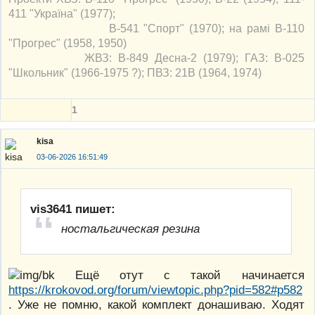
411 "Україна" (1977);
В-541 "Спорт" (1970); на рамі В-110
"Прогрес" (1958, 1950)
ЖВЗ: В-849 Десна-2 (1979); ГАЗ: В-025
"Школьник" (1966-1975 ?); ПВЗ: 21В (1964, 1974)
1
kisa
03-06-2026 16:51:49
vis3641 пишет:
ностальгическая резина
Ещё отут с такой начинается
https://krokovod.org/forum/viewtopic.php?pid=582#p582
. Уже не помню, какой комплект донашиваю. Ходят