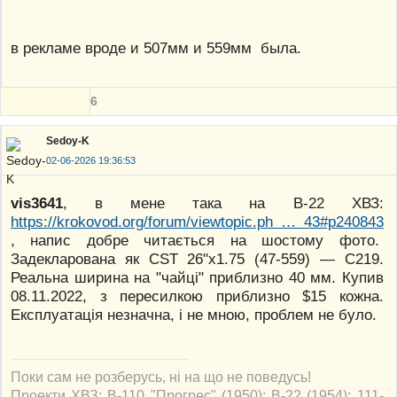
в рекламе вроде и 507мм и 559мм была.
6
Sedoy-K
02-06-2026 19:36:53
vis3641
, в мене така на В-22 ХВЗ:
https://krokovod.org/forum/viewtopic.ph … 43#p240843
, напис добре читається на шостому фото.
Задекларована як CST 26"x1.75 (47-559) — C219.
Реальна ширина на "чайці" приблизно 40 мм. Купив
08.11.2022, з пересилкою приблизно $15 кожна.
Експлуатація незначна, і не мною, проблем не було.
Поки сам не розберусь, ні на що не поведусь!
Проекти ХВЗ: В-110 "Прогрес" (1950); В-22 (1954); 111-