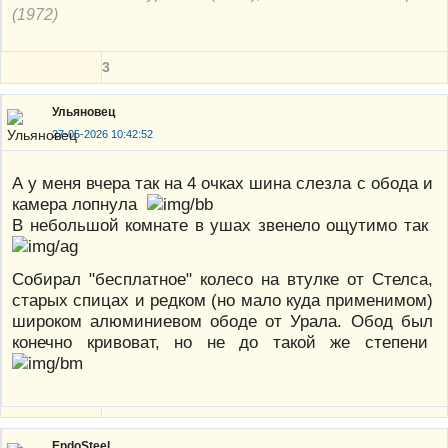
(1972)
3
Ульяновец
27-05-2026 10:42:52
А у меня вчера так на 4 очках шина слезла с обода и
камера лопнула
В небольшой комнате в ушах звенело ощутимо так
Собирал "бесплатное" колесо на втулке от Стелса,
старых спицах и редком (но мало куда применимом)
широком алюминиевом ободе от Урала. Обод был
конечно кривоват, но не до такой же степени
EndoSteel