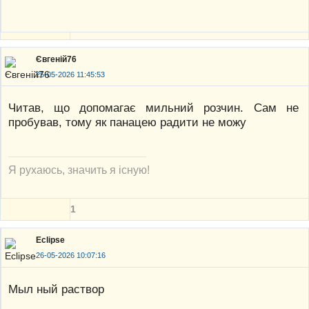
Євгеній76
25-05-2026 11:45:53
Читав, що допомагає мильний розчин. Сам не
пробував, тому як панацею радити не можу
Я рухаюсь, значить я існую!
1
Eclipse
26-05-2026 10:07:16
Мыл ный раствор