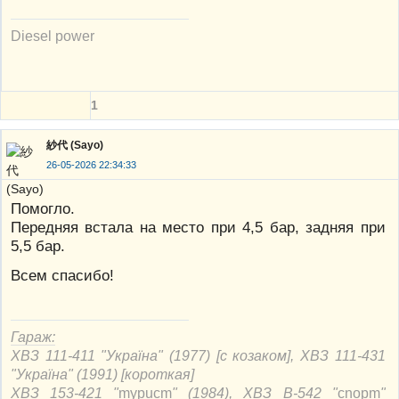
Diesel power
1
紗代 (Sayo)
26-05-2026 22:34:33
Помогло.
Передняя встала на место при 4,5 бар, задняя при
5,5 бар.
Всем спасибо!
Гараж:
ХВЗ 111-411 "Україна" (1977) [с козаком], ХВЗ 111-431
"Україна" (1991) [короткая]
ХВЗ 153-421 "
mypucm
" (1984), ХВЗ В-542 "
cnорm
"