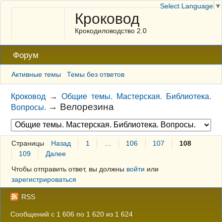
Select Language
▼
Кроковод
Крокодиловодство 2.0
Форум
Активные темы
Темы без ответов
Кроковод
→
Общие темы. Мастерская. Библиотека.
→
Велорезина
Вопросы.
Страницы
Назад
1
…
106
107
108
109
Далее
Чтобы отправить ответ, вы должны
войти
или
зарегистрироваться
RSS
Сообщений с 1 606 по 1 620 из 1 624