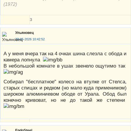
(1972)
3
Ульяновец
27-05-2026 10:42:52
А у меня вчера так на 4 очках шина слезла с обода и
камера лопнула
В небольшой комнате в ушах звенело ощутимо так
Собирал "бесплатное" колесо на втулке от Стелса,
старых спицах и редком (но мало куда применимом)
широком алюминиевом ободе от Урала. Обод был
конечно кривоват, но не до такой же степени
EndoSteel