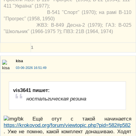
411 "Україна" (1977);
В-541 "Спорт" (1970); на рамі В-110
"Прогрес" (1958, 1950)
ЖВЗ: В-849 Десна-2 (1979); ГАЗ: В-025
"Школьник" (1966-1975 ?); ПВЗ: 21В (1964, 1974)
1
kisa
03-06-2026 16:51:49
vis3641 пишет:
ностальгическая резина
Ещё отут с такой начинается
https://krokovod.org/forum/viewtopic.php?pid=582#p582
. Уже не помню, какой комплект донашиваю. Ходят