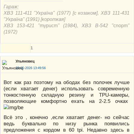
Гараж:
ХВЗ 111-411 "Україна" (1977) [с козаком], ХВЗ 111-431
"Україна" (1991) [короткая]
ХВЗ 153-421 "
mypucm
" (1984), ХВЗ В-542 "
cnорm
"
(1972)
1
Ульяновец
27-05-2026 13:49:56
Вот как раз поэтому на ободах без полочек лучше
(если хватает денег) использовать современную
тонкостенную складную резину и TPU-камеры,
позволяющие комфортно ехать на 2-2.5 очках
Всё это , конечно ,если хватает денег- но сейчас
ведь буквально по низу рынка появились
предложения с кордом в 60 tpi. Недавно здесь в