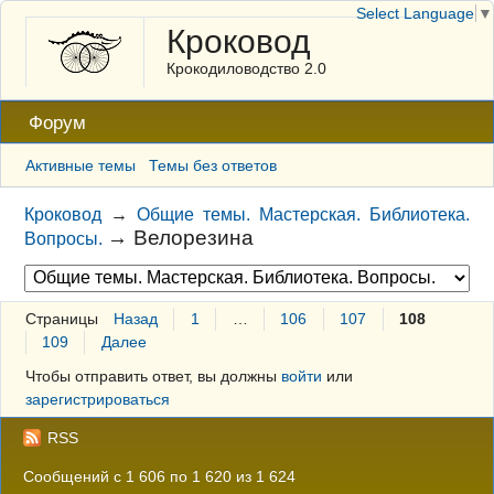
Select Language
▼
Кроковод
Крокодиловодство 2.0
Форум
Активные темы
Темы без ответов
Кроковод
→
Общие темы. Мастерская. Библиотека.
→
Велорезина
Вопросы.
Страницы
Назад
1
…
106
107
108
109
Далее
Чтобы отправить ответ, вы должны
войти
или
зарегистрироваться
RSS
Сообщений с 1 606 по 1 620 из 1 624