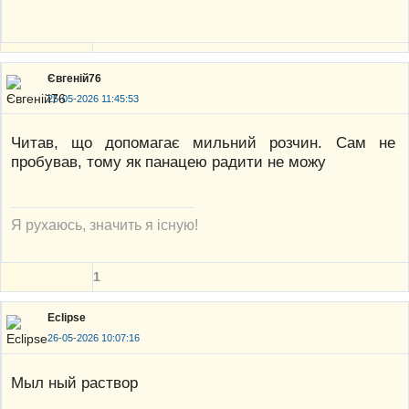
Євгеній76
25-05-2026 11:45:53
Читав, що допомагає мильний розчин. Сам не
пробував, тому як панацею радити не можу
Я рухаюсь, значить я існую!
1
Eclipse
26-05-2026 10:07:16
Мыл ный раствор