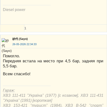
Diesel power
1
紗代 (Sayo)
26-05-2026 22:34:33
Помогло.
Передняя встала на место при 4,5 бар, задняя при
5,5 бар.
Всем спасибо!
Гараж:
ХВЗ 111-411 "Україна" (1977) [с козаком], ХВЗ 111-431
"Україна" (1991) [короткая]
ХВЗ 153-421 "
mypucm
" (1984), ХВЗ В-542 "
cnорm
"