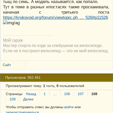
тыщ по семь. А модель называется, как попало.
Тут в теме в разных ипостасях также проскакивала,
начиная с третьего поста
https://krokovod.org/forum/viewtopic.ph … 526#p11526
Мой гараж
Мастер спорта по езде за хлебушком на велосипеде.
Если не я построил велосипед — это не мой велосипед.
Сайт
Просмотров: 352 451
Просматривают тему:
1
гость,
0
пользователей
Страницы
Назад
1
…
106
107
108
109
Далее
Чтобы отправить ответ, вы должны
войти
или
зарегистрироваться