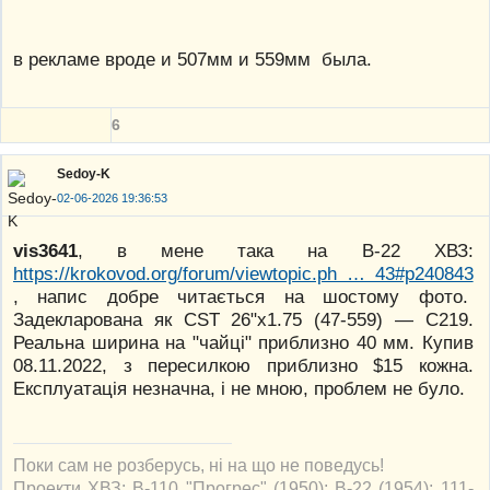
в рекламе вроде и 507мм и 559мм была.
6
Sedoy-K
02-06-2026 19:36:53
vis3641
, в мене така на В-22 ХВЗ:
https://krokovod.org/forum/viewtopic.ph … 43#p240843
, напис добре читається на шостому фото.
Задекларована як CST 26"x1.75 (47-559) — C219.
Реальна ширина на "чайці" приблизно 40 мм. Купив
08.11.2022, з пересилкою приблизно $15 кожна.
Експлуатація незначна, і не мною, проблем не було.
Поки сам не розберусь, ні на що не поведусь!
Проекти ХВЗ: В-110 "Прогрес" (1950); В-22 (1954); 111-