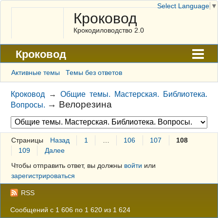
Select Language
▼
Кроковод
Крокодиловодство 2.0
Кроковод
Форум
Активные темы
Темы без ответов
Архив
Кроковод
→
Общие темы. Мастерская. Библиотека.
→
Велорезина
Вопросы.
ГАЛЕРЕЯ
Правила
Страницы
Назад
1
…
106
107
108
Поиск
109
Далее
Регистрация
Чтобы отправить ответ, вы должны
войти
или
зарегистрироваться
Вход
RSS
Сообщений с 1 606 по 1 620 из 1 624