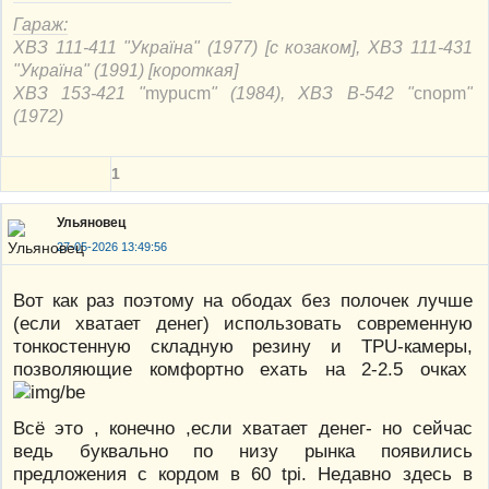
Гараж:
ХВЗ 111-411 "Україна" (1977) [с козаком], ХВЗ 111-431
"Україна" (1991) [короткая]
ХВЗ 153-421 "
mypucm
" (1984), ХВЗ В-542 "
cnорm
"
(1972)
1
Ульяновец
27-05-2026 13:49:56
Вот как раз поэтому на ободах без полочек лучше
(если хватает денег) использовать современную
тонкостенную складную резину и TPU-камеры,
позволяющие комфортно ехать на 2-2.5 очках
Всё это , конечно ,если хватает денег- но сейчас
ведь буквально по низу рынка появились
предложения с кордом в 60 tpi. Недавно здесь в