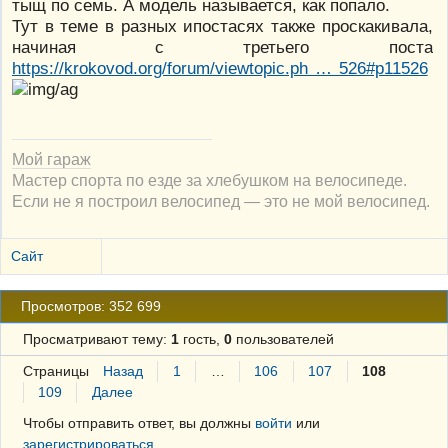
тыщ по семь. А модель называется, как попало.
Тут в теме в разных ипостасях также проскакивала,
начиная с третьего поста
https://krokovod.org/forum/viewtopic.ph … 526#p11526
Мой гараж
Мастер спорта по езде за хлебушком на велосипеде.
Если не я построил велосипед — это не мой велосипед.
Сайт
Просмотров: 352 699
Просматривают тему:
1
гость,
0
пользователей
Страницы
Назад
1
…
106
107
108
109
Далее
Чтобы отправить ответ, вы должны
войти
или
зарегистрироваться