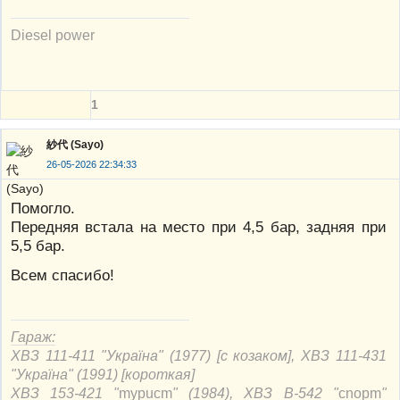
Diesel power
1
紗代 (Sayo)
26-05-2026 22:34:33
Помогло.
Передняя встала на место при 4,5 бар, задняя при
5,5 бар.
Всем спасибо!
Гараж:
ХВЗ 111-411 "Україна" (1977) [с козаком], ХВЗ 111-431
"Україна" (1991) [короткая]
ХВЗ 153-421 "
mypucm
" (1984), ХВЗ В-542 "
cnорm
"