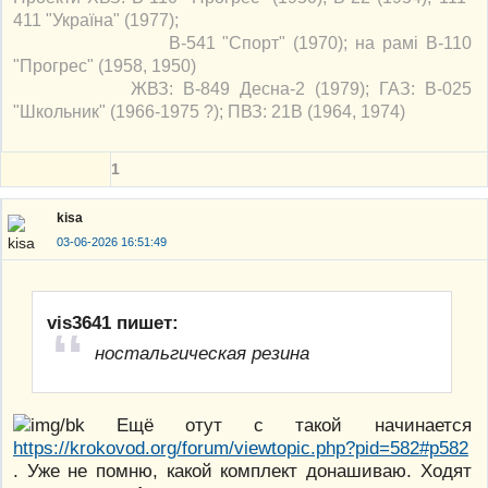
411 "Україна" (1977);
В-541 "Спорт" (1970); на рамі В-110
"Прогрес" (1958, 1950)
ЖВЗ: В-849 Десна-2 (1979); ГАЗ: В-025
"Школьник" (1966-1975 ?); ПВЗ: 21В (1964, 1974)
1
kisa
03-06-2026 16:51:49
vis3641 пишет:
ностальгическая резина
Ещё отут с такой начинается
https://krokovod.org/forum/viewtopic.php?pid=582#p582
. Уже не помню, какой комплект донашиваю. Ходят