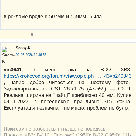
в рекламе вроде и 507мм и 559мм была.
6
Sedoy-K
02-06-2026 19:36:53
vis3641
, в мене така на В-22 ХВЗ:
https://krokovod.org/forum/viewtopic.ph … 43#p240843
, напис добре читається на шостому фото.
Задекларована як CST 26"x1.75 (47-559) — C219.
Реальна ширина на "чайці" приблизно 40 мм. Купив
08.11.2022, з пересилкою приблизно $15 кожна.
Експлуатація незначна, і не мною, проблем не було.
Поки сам не розберусь, ні на що не поведусь!
Проекти ХВЗ: В-110 "Прогрес" (1950); В-22 (1954); 111-