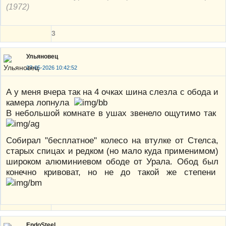
(1972)
3
Ульяновец
27-05-2026 10:42:52
А у меня вчера так на 4 очках шина слезла с обода и
камера лопнула
В небольшой комнате в ушах звенело ощутимо так
Собирал "бесплатное" колесо на втулке от Стелса,
старых спицах и редком (но мало куда применимом)
широком алюминиевом ободе от Урала. Обод был
конечно кривоват, но не до такой же степени
EndoSteel