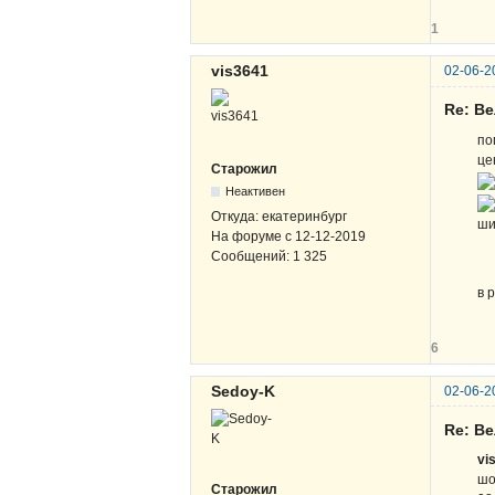
1
vis3641
02-06-2
Re: В
по
це
Старожил
Неактивен
Откуда:
екатеринбург
ши
На форуме с
12-12-2019
Сообщений:
1 325
в 
6
Sedoy-K
02-06-2
Re: В
vi
шо
Старожил