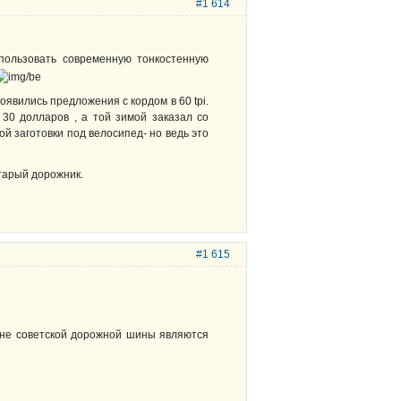
#1 614
спользовать современную тонкостенную
появились предложения с кордом в 60 tpi.
30 долларов , а той зимой заказал со
ой заготовки под велосипед- но ведь это
тарый дорожник.
#1 615
ине советской дорожной шины являются