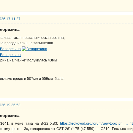
026 17:11:27
елорезина
палась такая ностальгическая резина,
на правда излишне завышенна.
рина на "чайке" получилась 43мм
рекламе вроде и 507мм и 559мм была.
026 19:36:53
елорезина
s3641
, в мене така на В-22 ХВЗ:
https://krokovod.org/forum/viewtopic.ph …
стому фото. Задекларована як CST 26"x1.75 (47-559) — C219. Реальна шир