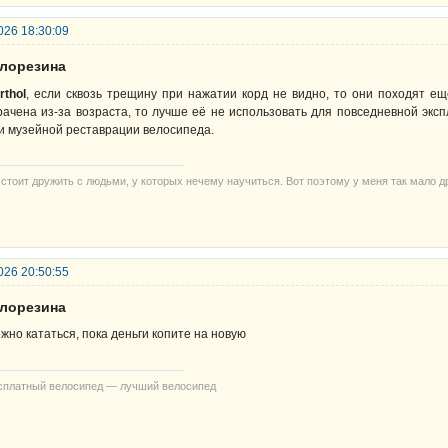
026 18:30:09
елорезина
rthol
, если сквозь трещину при нажатии корд не видно, то они походят ещё
рачена из-за возраста, то лучше её не использовать для повседневной экс
и музейной реставрации велосипеда.
 стоит дружить с людьми, у которых нечему научиться. Вот поэтому у меня так мало д
026 20:50:55
елорезина
жно кататься, пока деньги копите на новую
сплатный велосипед — лучший велосипед