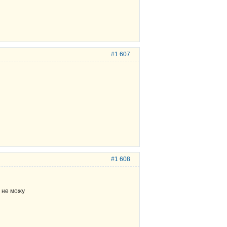
#1 607
#1 608
 не можу