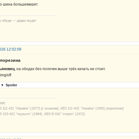
о шина большемерит.
у ибуди — дадао муди!
026 12:02:09
елорезина
ьяновец
, на ободах без полочек выше трёх качать не стоит.
▼
Spoiler
раж:
 111-411 "Україна" (1977) [с козаком], ХВЗ 111-431 "Україна" (1991) [короткая]
З 153-421 "
mypucm
" (1984), ХВЗ В-542 "
cnорm
" (1972)