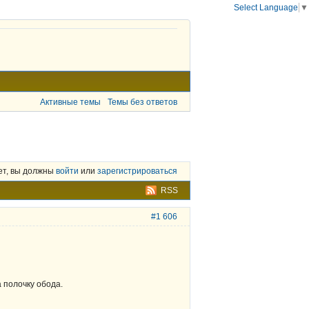
Select Language
▼
Активные темы
Темы без ответов
ет, вы должны
войти
или
зарегистрироваться
RSS
#1 606
а полочку обода.