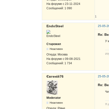
На форуме с
23-11-2024
Сообщений:
1 090
1
EndoSteel
25-05-2
Re: В
У 
Старожил
Неактивен
Иб
Откуда:
Москва
На форуме с
09-08-2021
Сообщений:
1 734
Євгеній76
25-05-2
Re: В
Чи
Moderator
Неактивен
Я р
Откуда:
Рівне