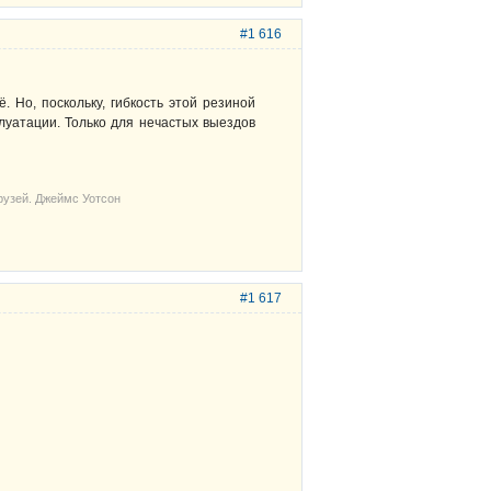
#1 616
. Но, поскольку, гибкость этой резиной
плуатации. Только для нечастых выездов
рузей. Джеймс Уотсон
#1 617