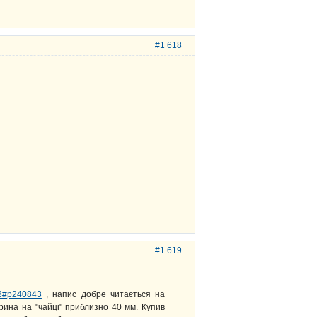
#1 618
#1 619
 43#p240843
, напис добре читається на
ина на "чайці" приблизно 40 мм. Купив