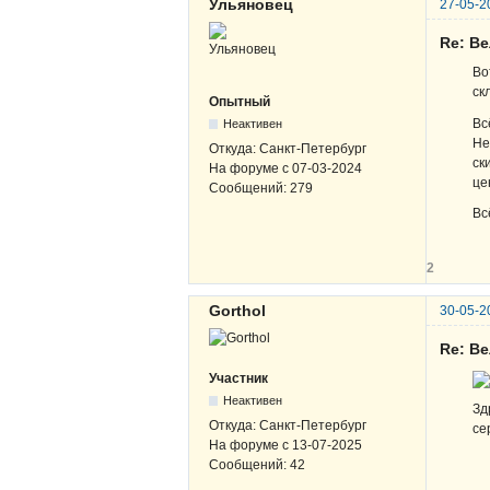
Ульяновец
27-05-2
Re: В
Во
ск
Опытный
Вс
Неактивен
Не
Откуда:
Санкт-Петербург
ск
На форуме с
07-03-2024
це
Сообщений:
279
Вс
2
Gorthol
30-05-2
Re: В
Участник
Неактивен
Зд
Откуда:
Санкт-Петербург
се
На форуме с
13-07-2025
Сообщений:
42