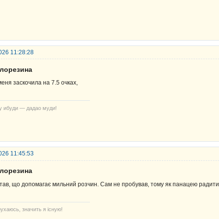
026 11:28:28
елорезина
меня заскочила на 7.5 очках,
у ибуди — дадао муди!
026 11:45:53
елорезина
тав, що допомагає мильний розчин. Сам не пробував, тому як панацею радити
ухаюсь, значить я існую!