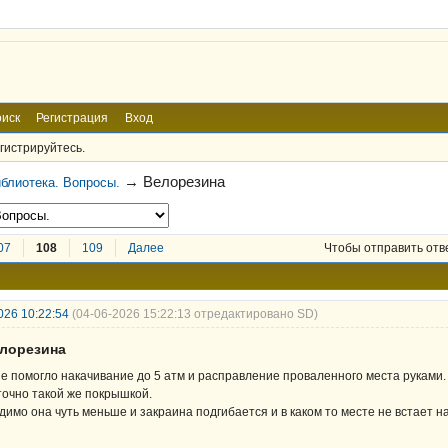
иск
Регистрация
Вход
гистрируйтесь.
→
Велорезина
блиотека. Вопросы.
07
108
109
Далее
Чтобы отправить отв
026 10:22:54
(04-06-2026 15:22:13 отредактировано SD)
елорезина
е помогло накачивание до 5 атм и расправление проваленного места руками.
точно такой же покрышкой.
димо она чуть меньше и закраина подгибается и в каком то месте не встает н