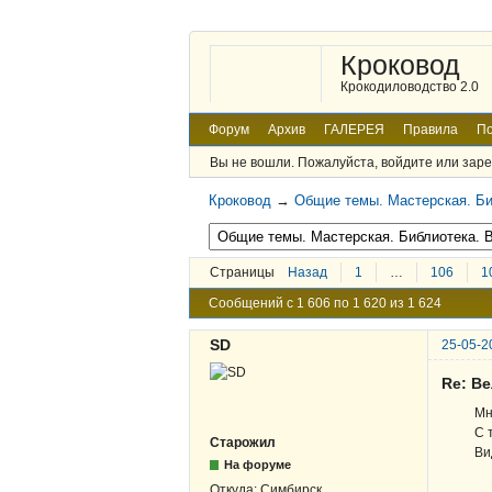
Кроковод
Крокодиловодство 2.0
Форум
Архив
ГАЛЕРЕЯ
Правила
По
Вы не вошли.
Пожалуйста, войдите или заре
Кроковод
→
Общие темы. Мастерская. Би
Страницы
Назад
1
…
106
1
Сообщений с 1 606 по 1 620 из 1 624
SD
25-05-2
Re: В
Мн
С 
Старожил
Ви
На форуме
Откуда:
Симбирск