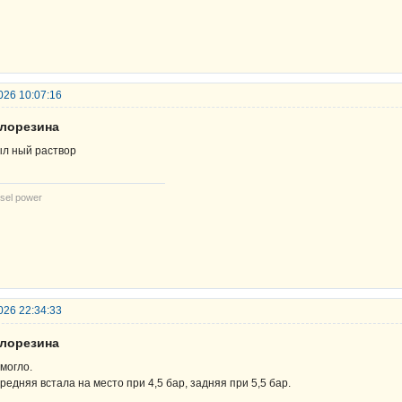
026 10:07:16
елорезина
л ный раствор
sel power
026 22:34:33
елорезина
могло.
редняя встала на место при 4,5 бар, задняя при 5,5 бар.