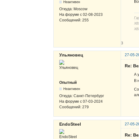
Вс
Неактивен
Откуда:
Moscow
На форуме с
02-08-2023
Га
Сообщений:
255
ХВЗ
ХВ
3
Ульяновец
27-05-2
Re: В
А 
В 
Опытный
Неактивен
Со
ал
Откуда:
Санкт-Петербург
На форуме с
07-03-2024
Сообщений:
279
EndoSteel
27-05-2
Re: В