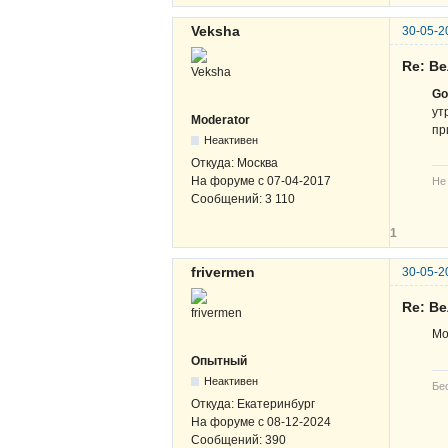
Veksha
30-05-2
Re: В
Go
ут
Moderator
пр
Неактивен
Откуда:
Москва
На форуме с
07-04-2017
Не
Сообщений:
3 110
1
frivermen
30-05-2
Re: В
Мо
Опытный
Неактивен
Бе
Откуда:
Екатеринбург
На форуме с
08-12-2024
Сообщений:
390