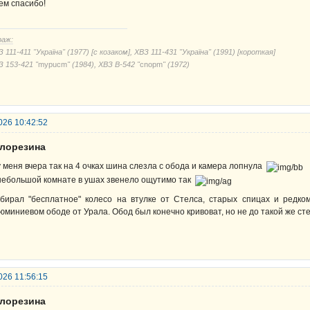
ем спасибо!
раж:
 111-411 "Україна" (1977) [с козаком], ХВЗ 111-431 "Україна" (1991) [короткая]
З 153-421 "
mypucm
" (1984), ХВЗ В-542 "
cnорm
" (1972)
026 10:42:52
елорезина
у меня вчера так на 4 очках шина слезла с обода и камера лопнула
небольшой комнате в ушах звенело ощутимо так
бирал "бесплатное" колесо на втулке от Стелса, старых спицах и редк
юминиевом ободе от Урала. Обод был конечно кривоват, но не до такой же с
026 11:56:15
елорезина