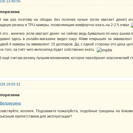
026 13:49:56
елорезина
т как раз поэтому на ободах без полочек лучше (если хватает денег) и
ладную резину и TPU-камеры, позволяющие комфортно ехать на 2-2.5 очках
ё это , конечно ,если хватает денег- но сейчас ведь буквально по низу рынка 
давно здесь в онлайн-магазине видел пару 40мм покрышек за эквивалент 
идкой 4 камеры за эквивалент 15 долларов. Да, с одной стороны это цена цел
на того, за счёт чего велосипед будет собственно ехать
ё ещё считаю резину лучшим вложением, которое преобразит классический с
026 18:05:32
елорезина
равствуйте, коллеги. Подскажите пожалуйста, подобные трещины на боков
рьёзным препятствием для эксплуатации?