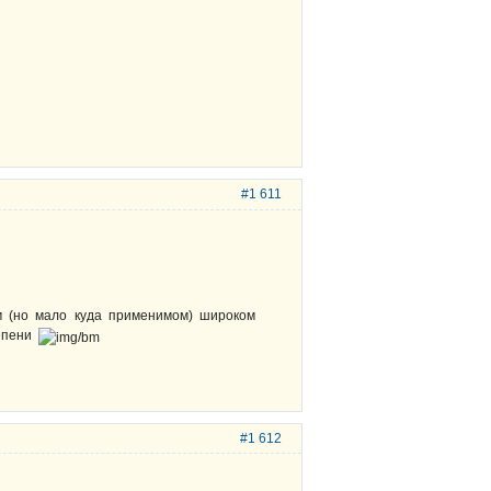
#1 611
ом (но мало куда применимом) широком
тепени
#1 612