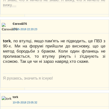
вижу.....
Євгеній76
10-05-2018 22:20:23
tork
, по втулці, якщо пам'ять не підводить, це ПВЗ з
90-х. Ми на форумі прийшли до висновку, що це
метод бородьби з браком. Коли один фланець не
проливається, то втулку ріжуть і з'єднують зі
схожою. Так це чи ні зараз навряд хто скаже.
Я рухаюсь, значить я існую!
tork
10-05-2018 23:05:32