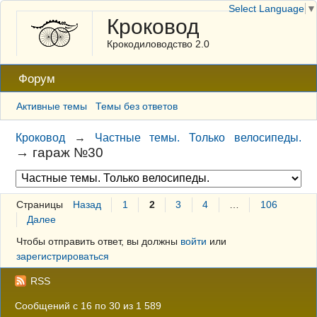
Select Language
▼
Кроковод
Крокодиловодство 2.0
Форум
Активные темы
Темы без ответов
Кроковод
→
Частные темы. Только велосипеды.
→
гараж №30
Страницы
Назад
1
2
3
4
…
106
Далее
Чтобы отправить ответ, вы должны
войти
или
зарегистрироваться
RSS
Сообщений с 16 по 30 из 1 589