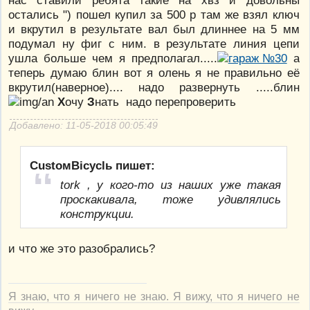
нас ставили ребята такие на хвз и довольны
остались ") пошел купил за 500 р там же взял ключ
и вкрутил в результате вал был длиннее на 5 мм
подумал ну фиг с ним. в результате линия цепи
ушла больше чем я предполагал.....
а
теперь думаю блин вот я олень я не правильно её
вкрутил(наверное).... надо развернуть .....блин
Х
очу
З
нать надо перепроверить
Добавлено: 11-05-2018 00:05:49
CustoмBicyclь пишет:
tork , у кого-то из наших уже такая
проскакивала, тоже удивлялись
конструкции.
и что же это разобрались?
Я знаю, что я ничего не знаю. Я вижу, что я ничего не