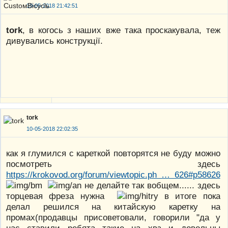
10-05-2018 21:42:51
tork
, в когось з наших вже така проскакувала, теж
дивувались конструкції.
tork
10-05-2018 22:02:35
как я глумился с кареткой повторятся не буду можно
посмотреть здесь
https://krokovod.org/forum/viewtopic.ph … 626#p58626
не делайте так вобщем...... здесь
торцевая фреза нужна
в итоге пока
делал решился на китайскую каретку на
промах(продавцы присоветовали, говорили "да у