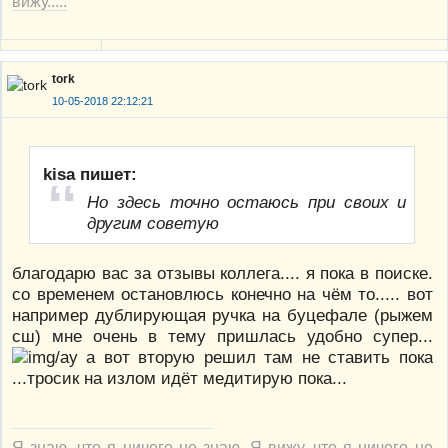
вижу.....
tork
10-05-2018 22:12:21
kisa пишет:
Но здесь точно остаюсь при своих и
другим советую
благодарю вас за отзывы коллега.... я пока в поиске.
со временем остановлюсь конечно на чём то..... вот
например дублирующая ручка на буцефале (рыжем
сш) мне очень в тему пришлась удобно супер...
а вот вторую решил там не ставить пока
...тросик на излом идёт медитирую пока...
Я знаю, что я ничего не знаю. Я вижу, что я ничего не