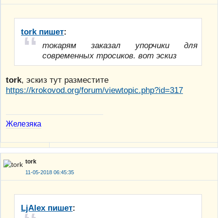
tork пишет
:
токарям заказал упорчики для
современных тросиков. вот эскиз
tork
, эскиз тут разместите
https://krokovod.org/forum/viewtopic.php?id=317
Железяка
tork
11-05-2018 06:45:35
LjAlex пишет
: