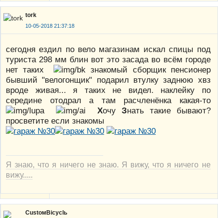
tork
10-05-2018 21:37:18
сегодня ездил по вело магазинам искал спицы под
туриста 298 мм блин вот это засада во всём городе
нет таких
знакомый сборщик пенсионер
бывший "велогонщик" подарил втулку заднюю хвз
вроде живая... я таких не видел. наклейку по
середине отодрал а там расчленёнка какая-то
Х
очу
З
нать такие бывают?
просветите если знакомы
Я знаю, что я ничего не знаю. Я вижу, что я ничего не
вижу.....
CustoмBicyclь