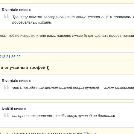
Riverdale пишет:
Трещину помимо засверливания на конце стоит ещё и пропаять. 
подседельный штырь.
юсь чтоб не испортили мне раму. наверно лучше будет сделать прорез тонкий
018 21:36:22
ой случайный трофей ))
Riverdale пишет:
что с посадочным местом нижней опоры рулевой — зачем отверсти
iva816 пишет:
наверное накернивали , чтобы конус рулевой не болтался