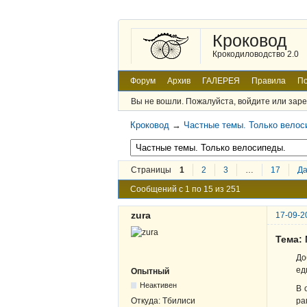
Кроковод
Крокодиловодство 2.0
Форум
Архив
ГАЛЕРЕЯ
Правила
По
Вы не вошли.
Пожалуйста, войдите или заре
Кроковод
→
Частные темы. Только велос
Страницы
1
2
3
…
17
Д
Сообщений с 1 по 15 из 251
zura
17-09-2
Тема:
До
ед
Опытный
Неактивен
В 
ра
Откуда:
Тбилиси