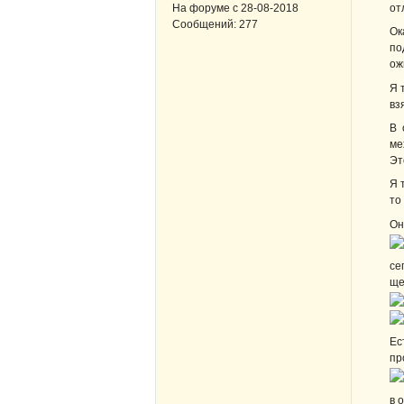
от
На форуме с
28-08-2018
Сообщений:
277
Ок
по
ож
Я 
вз
В 
ме
Эт
Я 
то
Он
се
ще
Ес
пр
в 