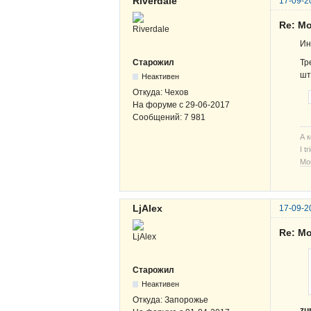
Riverdale
17-09-2
Re: М
Ин
Тр
Старожил
шт
Неактивен
Откуда:
Чехов
На форуме с
29-06-2017
Сообщений:
7 981
А 
I t
Мо
LjAlex
17-09-2
Re: М
Старожил
Неактивен
Откуда:
Запорожье
zu