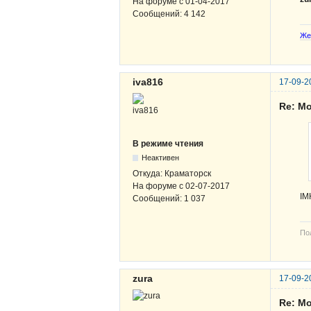
На форуме с
01-04-2017
Сообщений:
4 142
Же
iva816
17-09-2
Re: М
В режиме чтения
Неактивен
Откуда:
Краматорск
На форуме с
02-07-2017
IM
Сообщений:
1 037
По
zura
17-09-2
Re: М