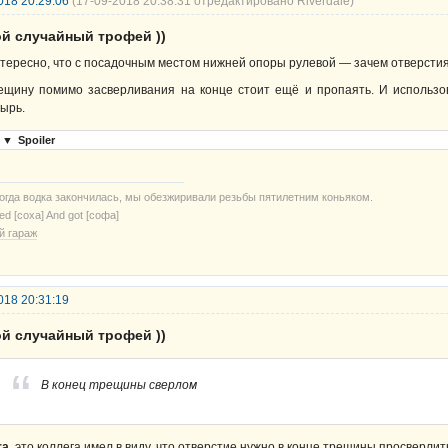
018 20:29:06
(17-09-2018 20:38:31 отредактировано Riverdale)
ой случайный трофей ))
тересно, что с посадочным местом нижней опоры рулевой — зачем отверсти
ещину помимо засверливания на конце стоит ещё и пропаять. И использ
ырь.
▼
Spoiler
когда водка закончилась, мы обезжиривали резьбы пятилетним коньяком.
ried [соха] And got [софа]
й гараж
018 20:31:19
ой случайный трофей ))
В конец трещины сверлом
ra
, это коллега имел в виду, что отверстие нужно в конце трещины просверлит