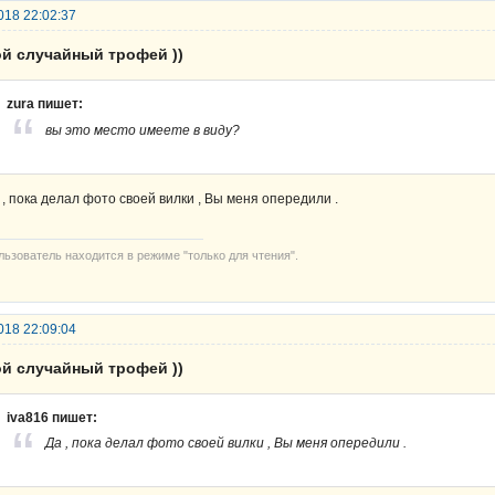
018 22:02:37
ой случайный трофей ))
zura пишет:
вы это место имеете в виду?
 , пока делал фото своей вилки , Вы меня опередили .
льзователь находится в режиме "только для чтения".
018 22:09:04
ой случайный трофей ))
iva816 пишет:
Да , пока делал фото своей вилки , Вы меня опередили .