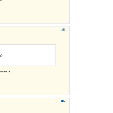
#5
я?
лтался .
#6