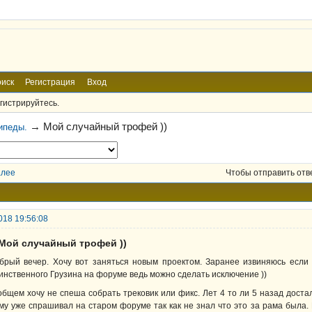
иск
Регистрация
Вход
гистрируйтесь.
→
Мой случайный трофей ))
ипеды.
алее
Чтобы отправить отв
018 19:56:08
 Мой случайный трофей ))
брый вечер. Хочу вот заняться новым проектом. Заранее извиняюсь если 
инственного Грузина на форуме ведь можно сделать исключение ))
общем хочу не спеша собрать трековик или фикс. Лет 4 то ли 5 назад доста
му уже спрашивал на старом форуме так как не знал что это за рама была.