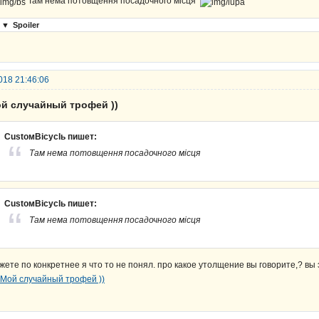
Там нема потовщення посадочного місця
▼
Spoiler
018 21:46:06
ой случайный трофей ))
CustoмBicyclь пишет:
Там нема потовщення посадочного місця
CustoмBicyclь пишет:
Там нема потовщення посадочного місця
жете по конкретнее я что то не понял. про какое утолщение вы говорите,? вы 