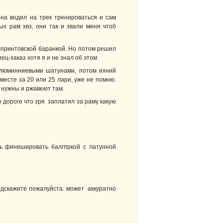
ына водил на трек тренироваться и сам
ых рам хвз, они так и звали меня чтоб
спринтовской баранкой. Но потом решил
ц-заказ хотя я и не знал об этом.
алюминниевыми шатунами, потом ихний
месте за 20 или 25 лари, уже не помню.
 нужны и ржавеют там.
 дороге что зря заплатил за раму какую
сь финишировать балгпркой с латунной
подскажите пожалуйста. может аккуратно