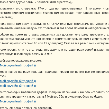
ложил свой другие рамы и занялся этим агрегатом))
азывается это спец-заказ 77-ого года но перекрашенная . В то время я с
дхватил синдром крокодила)) Увидев там на складе гору заваленных стар
ивить их))
тогда купил там раму трековую от СПОРТА обычную стальными шатунами и 
ять алюминниевые шатуны хвз трековые и вот в этот момент и наткнулся на спе
общем на треке из старых списанных хвз достали мне раму трековую с 
ханик там сказал мне что нет времени снимать шатуны от рамы и брать их в
о было приблизительно 10 или 12 долларов)) Сказал все равно они никому не
тоже торопился и не стал отделять шатуны и потащил раму домой и жалел по
 странную и крашеную, зачем она мне .
а была перекрашена в сером.
годня нанес на раму гель для удаления краски но потом все же пришло
ткой.
ть только один маленький дефект. Трещина маленькая и как это исправить 
опилить трещину и так оставить? Мой вес 75кг и думаю проблем не будет.
остальном рама в отличном состояний.