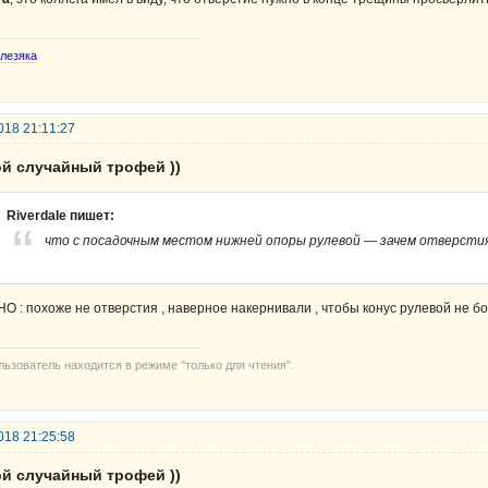
лезяка
018 21:11:27
ой случайный трофей ))
Riverdale пишет:
что с посадочным местом нижней опоры рулевой — зачем отверсти
HO : похоже не отверстия , наверное накернивали , чтобы конус рулевой не бо
льзователь находится в режиме "только для чтения".
018 21:25:58
ой случайный трофей ))