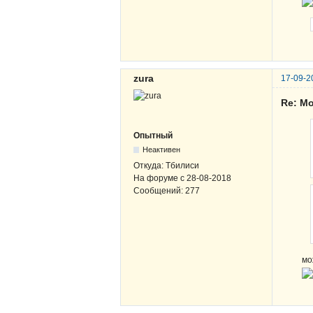
zura
17-09-2
Re: М
Опытный
Неактивен
Откуда:
Тбилиси
На форуме с
28-08-2018
Сообщений:
277
мо