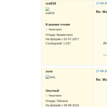
iva816
17-09-2
Re: М
В режиме чтения
Неактивен
Откуда:
Краматорск
На форуме с
02-07-2017
Да
Сообщений:
1 037
По
zura
17-09-2
Re: М
Опытный
Неактивен
Откуда:
Тбилиси
На форуме с
28-08-2018