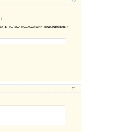
#3
я?
овать только подходящий подседельный
#4
ь.