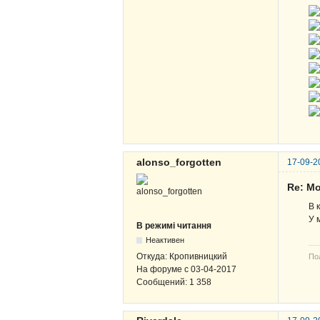
alonso_forgotten
17-09-2
Re: М
В 
У 
В режимі читання
Неактивен
Откуда:
Кропивницкий
По
На форуме с
03-04-2017
Сообщений:
1 358