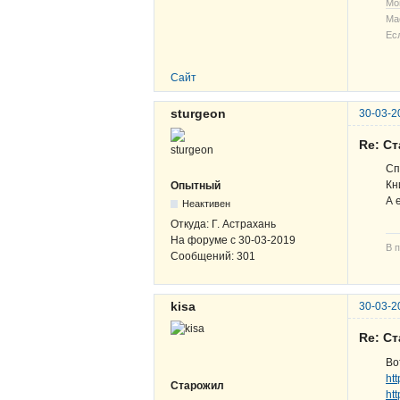
Мо
Ма
Ес
Сайт
sturgeon
30-03-2
Re: С
Сп
Кн
Опытный
А 
Неактивен
Откуда:
Г. Астрахань
На форуме с
30-03-2019
В п
Сообщений:
301
kisa
30-03-2
Re: С
Во
ht
Старожил
ht