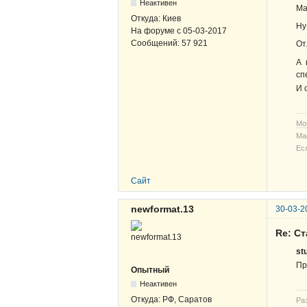
Неактивен
Ма
Откуда:
Киев
Ну
На форуме с
05-03-2017
Сообщений:
57 921
От
А 
сп
И 
Мо
Ма
Ес
Сайт
newformat.13
30-03-2
Re: С
st
Пр
Опытный
Неактивен
Откуда:
РФ, Саратов
Ра