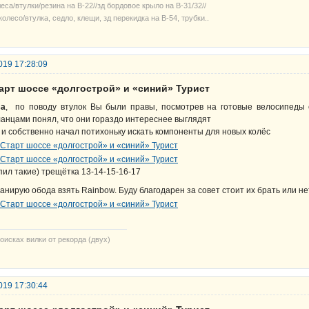
еса/втулки/резина на В-22//зд бордовое крыло на В-31/32//
колесо/втулка, седло, клещи, зд перекидка на В-54, трубки..
019 17:28:09
тарт шоссе «долгострой» и «синий» Турист
sa
, по поводу втулок Вы были правы, посмотрев на готовые велосипеды 
анцами понял, что они гораздо интереснее выглядят
 и собственно начал потихоньку искать компоненты для новых колёс
пил такие) трещётка 13-14-15-16-17
анирую обода взять Rainbow. Буду благодарен за совет стоит их брать или не
оисках вилки от рекорда (двух)
019 17:30:44