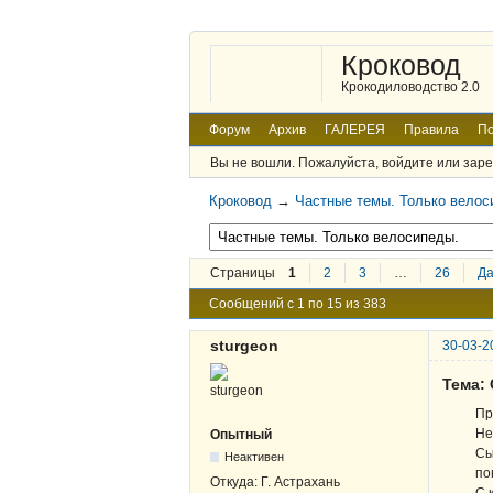
Кроковод
Крокодиловодство 2.0
Форум
Архив
ГАЛЕРЕЯ
Правила
По
Вы не вошли.
Пожалуйста, войдите или заре
Кроковод
→
Частные темы. Только велос
Страницы
1
2
3
…
26
Д
Сообщений с 1 по 15 из 383
sturgeon
30-03-2
Тема:
Пр
Не
Опытный
Сы
Неактивен
по
Откуда:
Г. Астрахань