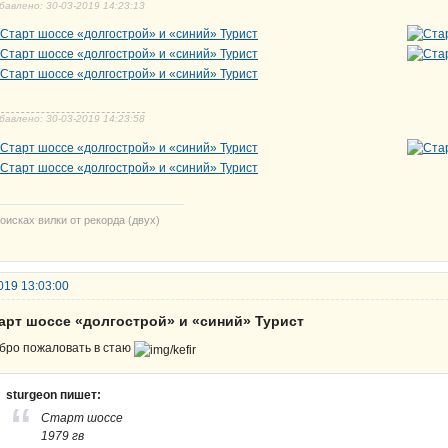
бавлено: 30-03-2019 14:23:13
бавлено: 30-03-2019 14:23:58
оисках вилки от рекорда (двух)
019 13:03:00
тарт шоссе «долгострой» и «синий» Турист
бро пожаловать в стаю
sturgeon пишет:
Старт шоссе
1979 гв