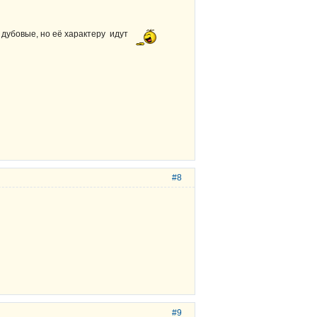
 дубовые, но её характеру идут
#8
#9