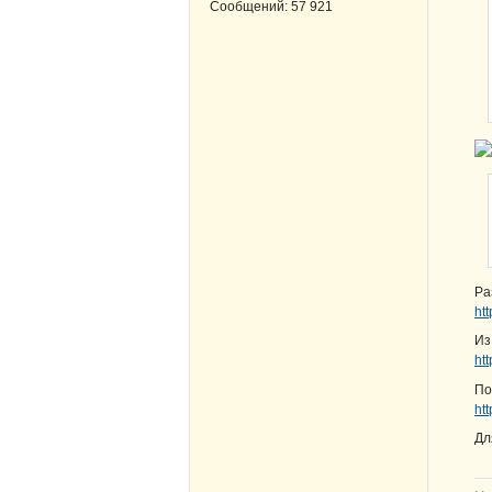
Сообщений:
57 921
Ра
ht
И
ht
По
ht
Дл