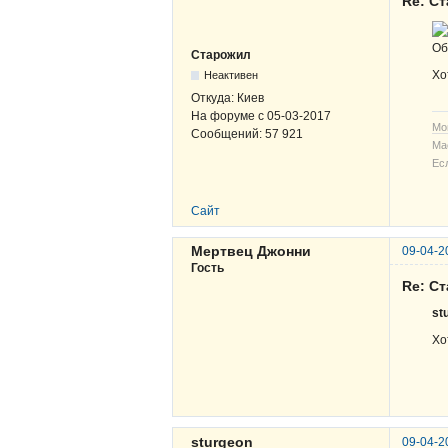
Re: С
Об
Старожил
Хо
Неактивен
Откуда:
Киев
На форуме с
05-03-2017
Мо
Сообщений:
57 921
Ма
Ес
Сайт
Мертвец Джонни
09-04-2
Гость
Re: С
st
Хо
sturgeon
09-04-2