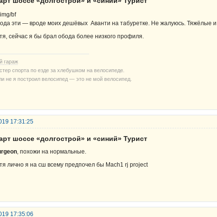
тарт шоссе «долгострой» и «синий» Турист
ода эти — вроде моих дешёвых Аванти на табуретке. Не жалуюсь. Тяжёлые и
тя, сейчас я бы брал обода более низкого профиля.
й гараж
стер спорта по езде за хлебушком на велосипеде.
ли не я построил велосипед — это не мой велосипед.
019 17:31:25
тарт шоссе «долгострой» и «синий» Турист
urgeon
, похожи на нормальные.
тя лично я на сш всему предпочел бы Mach1 rj project
019 17:35:06