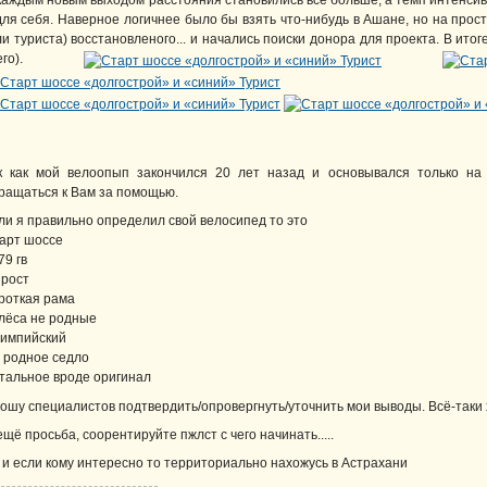
каждым новым выходом расстояния становились все больше, а темп интенсив
для себя. Наверное логичнее было бы взять что-нибудь в Ашане, но на про
ли туриста) восстановленого... и начались поиски донора для проекта. В ито
сего).
к как мой велоопып закончился 20 лет назад и основывался только на 
ращаться к Вам за помощью.
ли я правильно определил свой велосипед то это
арт шоссе
79 гв
 рост
роткая рама
лёса не родные
импийский
 родное седло
тальное вроде оригинал
ошу специалистов подтвердить/опровергнуть/уточнить мои выводы. Всё-таки хо
ещё просьба, соорентируйте пжлст с чего начинать.....
 и если кому интересно то территориально нахожусь в Астрахани