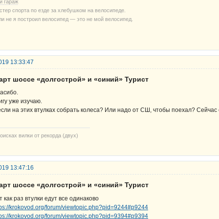
й гараж
стер спорта по езде за хлебушком на велосипеде.
ли не я построил велосипед — это не мой велосипед.
019 13:33:47
тарт шоссе «долгострой» и «синий» Турист
асибо.
игу уже изучаю.
если на этих втулках собрать колеса? Или надо от СШ, чтобы поехал? Сейчас 
оисках вилки от рекорда (двух)
019 13:47:16
тарт шоссе «долгострой» и «синий» Турист
т как раз втулки едут все одинаково
tps://krokovod.org/forum/viewtopic.php?pid=9244#p9244
tps://krokovod.org/forum/viewtopic.php?pid=9394#p9394