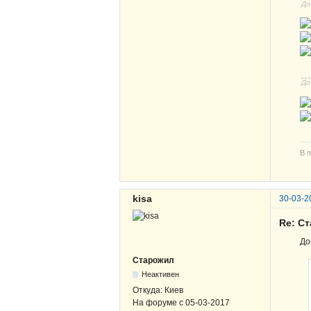
До
До
В п
kisa
30-03-2
Re: С
До
Старожил
Неактивен
Откуда:
Киев
На форуме с
05-03-2017