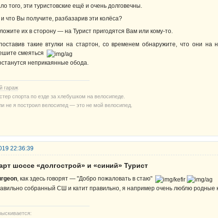
ло того, эти туристовские ещё и очень долговечны.
 и что Вы получите, разбазарив эти колёса?
ложите их в сторону — на Турист пригодятся Вам или кому-то.
поставив такие втулки на стартон, со временем обнаружите, что они на 
ешите смеяться
останутся неприкаянные обода.
й гараж
стер спорта по езде за хлебушком на велосипеде.
ли не я построил велосипед — это не мой велосипед.
019 22:36:39
тарт шоссе «долгострой» и «синий» Турист
urgeon
, как здесь говорят — "Добро пожаловать в стаю"
авильно собранный СШ и катит правильно, я например очень люблю родные к
зыскивается: