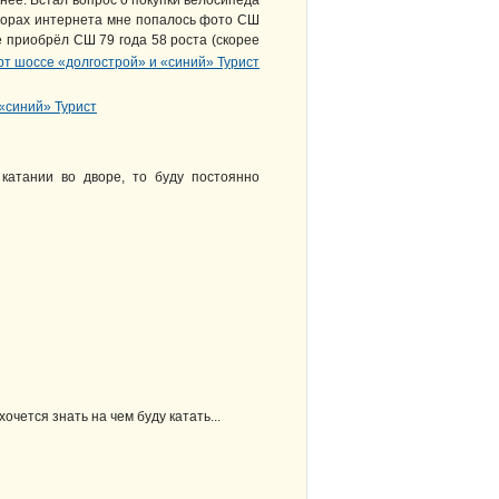
нее. Встал вопрос о покупки велосипеда
сторах интернета мне попалось фото СШ
ге приобрёл СШ 79 года 58 роста (скорее
катании во дворе, то буду постоянно
чется знать на чем буду катать...