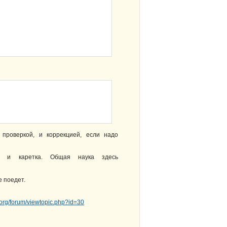
проверкой, и коррекцией, если надо
а и каретка. Общая наука здесь
е поедет.
.org/forum/viewtopic.php?id=30