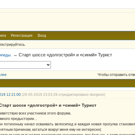
иск
Регистрация
Вход
гистрируйтесь.
→
Старт шоссе «долгострой» и «синий» Турист
ипеды.
алее
Чтобы отправить отв
019 12:21:00
(28-05-2019 23:03:28 отредактировано sturgeon)
 Старт шоссе «долгострой» и «синий» Турист
иветствую всех участников этого форума.
много предыстории...
н потихоньку начал осваивать велосипед и каждая новая прогулка становил
нятным причинам, кататься вокруг меня ему не интересно(