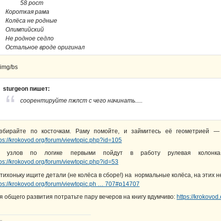
58 рост
Короткая рама
Колёса не родные
Олимпийский
Не родное седло
Остальное вроде оригинал
sturgeon пишет:
соорентируйте пжлст с чего начинать.....
збирайте по косточкам. Раму помойте, и займитесь её геометрией — 
tps://krokovod.org/forum/viewtopic.php?id=105
з узлов по логике первыми пойдут в работу рулевая колонк
tps://krokovod.org/forum/viewtopic.php?id=53
тихоньку ищите детали (не колёса в сборе!) на нормальные колёса, на этих н
tps://krokovod.org/forum/viewtopic.ph … 707#p14707
я общего развития потратьте пару вечеров на книгу вдумчиво:
https://krokovod