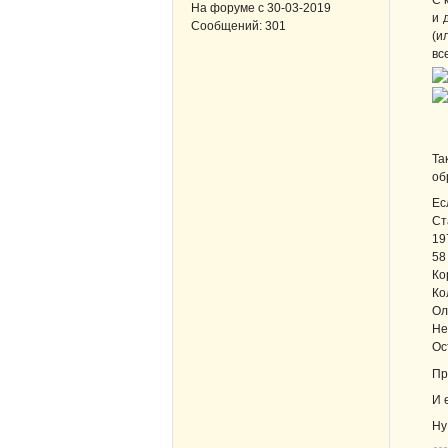
С 
На форуме с
30-03-2019
и 
Сообщений:
301
(и
в
Та
об
Ес
Ст
19
58
Ко
Ко
Ол
Не
Ос
Пр
И 
Ну