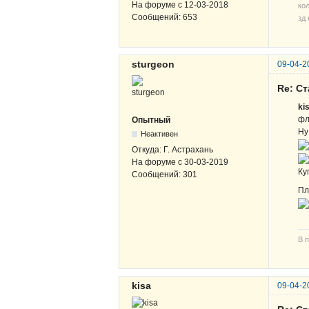
На форуме с
12-03-2018
кол
Сообщений:
653
зд 
sturgeon
09-04-2
Re: С
ki
фл
Опытный
Ну
Неактивен
Откуда:
Г. Астрахань
На форуме с
30-03-2019
Ку
Сообщений:
301
Пл
В п
kisa
09-04-2