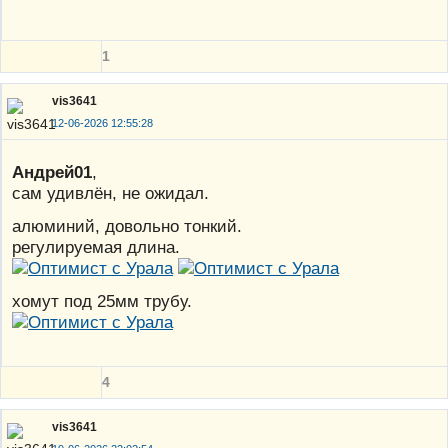
1
vis3641
12-06-2026 12:55:28
Андрей01
,
сам удивлëн, не ожидал.
алюминий, довольно тонкий.
регулируемая длина.
хомут под 25мм трубу.
4
vis3641