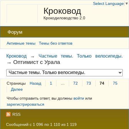
Select Language
▼
Кроковод
Крокодиловодство 2.0
Форум
Активные темы
Темы без ответов
Кроковод
→
Частные темы. Только велосипеды.
→
Оптимист с Урала
Страницы
Назад
1
…
72
73
74
75
Далее
Чтобы отправить ответ, вы должны
войти
или
зарегистрироваться
RSS
Сообщений с 1 096 по 1 110 из 1 119