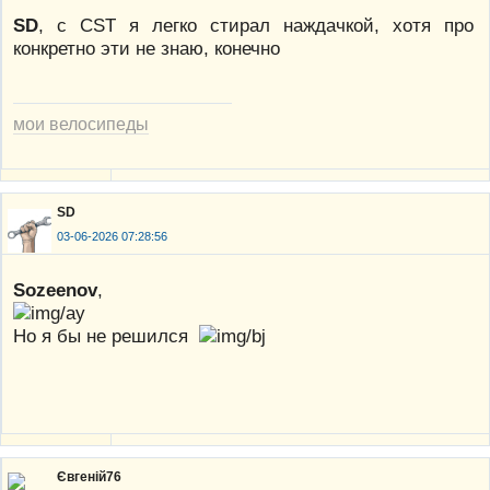
SD
, c CST я легко стирал наждачкой, хотя про
конкретно эти не знаю, конечно
мои велосипеды
SD
03-06-2026 07:28:56
Sozeenov
,
Но я бы не решился
Євгеній76