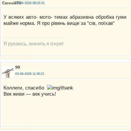
03-06-2026 08:25:31
У всяких авто- мото- темах абразивна обробка гуми
майже норма. Я про рівень вище за "сів, поїхав"
Я рухаюсь, значить я існую!
SD
03-06-2026 11:30:21
Коллеги, спасибо
Век живи — век учись!