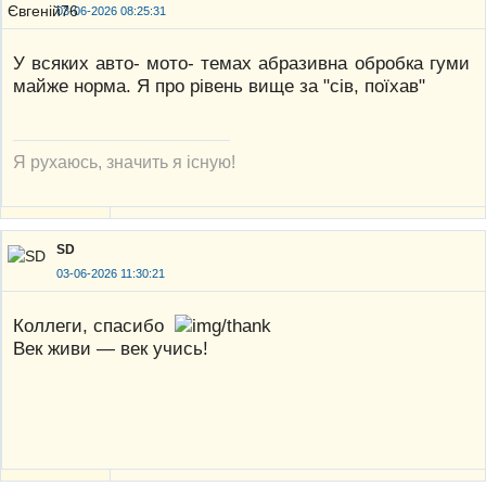
03-06-2026 08:25:31
У всяких авто- мото- темах абразивна обробка гуми
майже норма. Я про рівень вище за "сів, поїхав"
Я рухаюсь, значить я існую!
SD
03-06-2026 11:30:21
Коллеги, спасибо
Век живи — век учись!