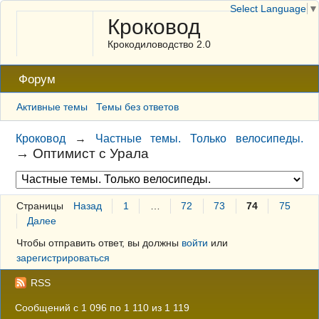
Select Language
▼
Кроковод
Крокодиловодство 2.0
Форум
Активные темы
Темы без ответов
Кроковод
→
Частные темы. Только велосипеды.
→
Оптимист с Урала
Страницы
Назад
1
…
72
73
74
75
Далее
Чтобы отправить ответ, вы должны
войти
или
зарегистрироваться
RSS
Сообщений с 1 096 по 1 110 из 1 119