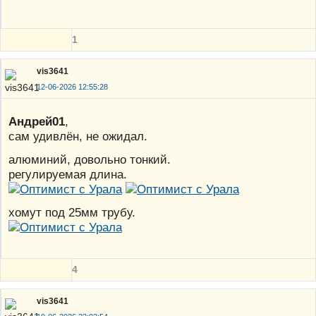
1
vis3641
12-06-2026 12:55:28
Андрей01
,
сам удивлëн, не ожидал.
алюминий, довольно тонкий.
регулируемая длина.
хомут под 25мм трубу.
4
vis3641