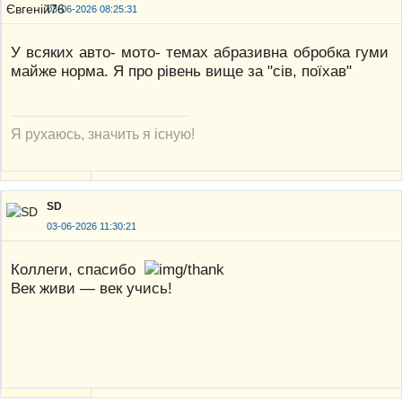
03-06-2026 08:25:31
У всяких авто- мото- темах абразивна обробка гуми
майже норма. Я про рівень вище за "сів, поїхав"
Я рухаюсь, значить я існую!
SD
03-06-2026 11:30:21
Коллеги, спасибо
Век живи — век учись!