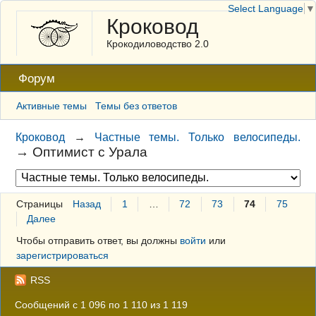
Select Language
▼
Кроковод
Крокодиловодство 2.0
Форум
Активные темы
Темы без ответов
Кроковод
→
Частные темы. Только велосипеды.
→
Оптимист с Урала
Страницы
Назад
1
…
72
73
74
75
Далее
Чтобы отправить ответ, вы должны
войти
или
зарегистрироваться
RSS
Сообщений с 1 096 по 1 110 из 1 119