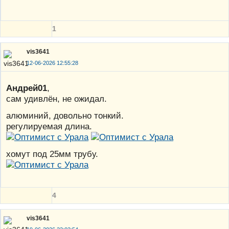
1
vis3641
12-06-2026 12:55:28
Андрей01
,
сам удивлëн, не ожидал.
алюминий, довольно тонкий.
регулируемая длина.
хомут под 25мм трубу.
4
vis3641