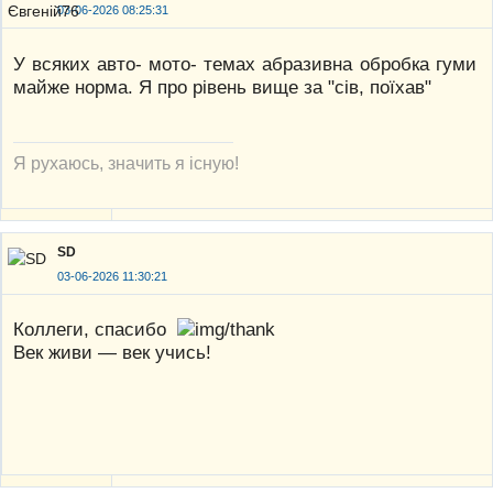
03-06-2026 08:25:31
У всяких авто- мото- темах абразивна обробка гуми
майже норма. Я про рівень вище за "сів, поїхав"
Я рухаюсь, значить я існую!
SD
03-06-2026 11:30:21
Коллеги, спасибо
Век живи — век учись!