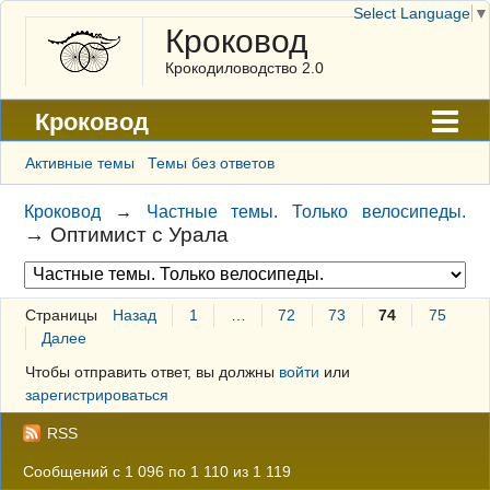
Select Language
▼
Кроковод
Крокодиловодство 2.0
Кроковод
Форум
Активные темы
Темы без ответов
Архив
Кроковод
→
Частные темы. Только велосипеды.
→
Оптимист с Урала
ГАЛЕРЕЯ
Правила
Страницы
Назад
1
…
72
73
74
75
Поиск
Далее
Регистрация
Чтобы отправить ответ, вы должны
войти
или
зарегистрироваться
Вход
RSS
Сообщений с 1 096 по 1 110 из 1 119