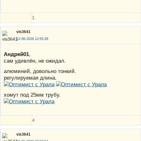
1
vis3641
12-06-2026 12:55:28
Андрей01
,
сам удивлëн, не ожидал.
алюминий, довольно тонкий.
регулируемая длина.
хомут под 25мм трубу.
4
vis3641