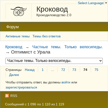
Select Language
▼
Кроковод
Крокодиловодство 2.0
Форум
Активные темы
Темы без ответов
Кроковод
→
Частные темы. Только велосипеды.
→
Оптимист с Урала
Страницы
Назад
1
…
72
73
74
75
Далее
Чтобы отправить ответ, вы должны
войти
или
зарегистрироваться
RSS
Сообщений с 1 096 по 1 110 из 1 119