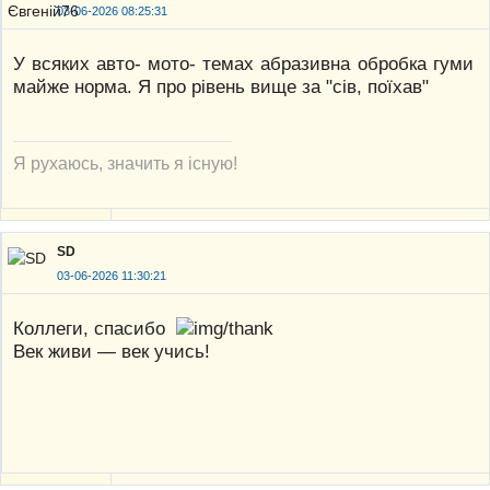
03-06-2026 08:25:31
У всяких авто- мото- темах абразивна обробка гуми
майже норма. Я про рівень вище за "сів, поїхав"
Я рухаюсь, значить я існую!
SD
03-06-2026 11:30:21
Коллеги, спасибо
Век живи — век учись!