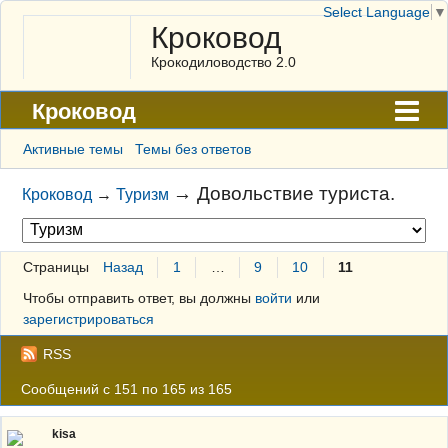
Select Language
▼
Кроковод
Крокодиловодство 2.0
Кроковод
Форум
Активные темы
Темы без ответов
Архив
→
Довольствие туриста.
Кроковод
→
Туризм
ГАЛЕРЕЯ
Правила
Страницы
Назад
1
…
9
10
11
Поиск
Чтобы отправить ответ, вы должны
войти
или
зарегистрироваться
Регистрация
RSS
Вход
Сообщений с 151 по 165 из 165
kisa