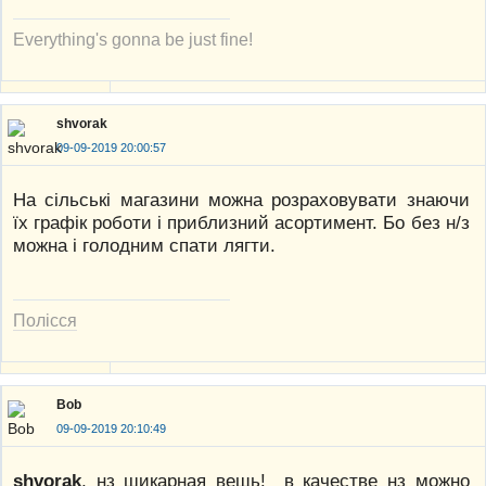
Everything's gonna be just fine!
shvorak
09-09-2019 20:00:57
На сільські магазини можна розраховувати знаючи
їх графік роботи і приблизний асортимент. Бо без н/з
можна і голодним спати лягти.
Полісся
Bob
09-09-2019 20:10:49
shvorak
, нз шикарная вещь! в качестве нз можно