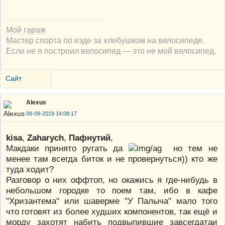
Мой гараж
Мастер спорта по езде за хлебушком на велосипеде.
Если не я построил велосипед — это не мой велосипед.
Сайт
Alexus
09-09-2019 14:08:17
kisa
,
Zaharych
,
Пафнутий
,
Макдаки принято ругать да
но тем не
менее там всегда биток и не провернуться)) кто же
туда ходит?
Разговор о них оффтоп, но окажись я где-нибудь в
небольшом городке то поем там, ибо в кафе
"Хризантема" или шаверме "У Палыча" мало того
что готовят из более худших компонентов, так ещё и
морду захотят набить подвыпившие завсегдатаи