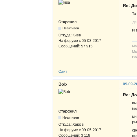
Re: Д
Та
Старожил
До
Неактивен
И 
Откуда:
Киев
На форуме с
05-03-2017
Сообщений:
57 915
Мо
Ма
Ес
Сайт
Bob
09-09-2
Re: Д
вы
(в
Старожил
мн
Неактивен
ры
Откуда:
Харків
На форуме с
09-05-2017
ср
Сообщений:
3 118
по