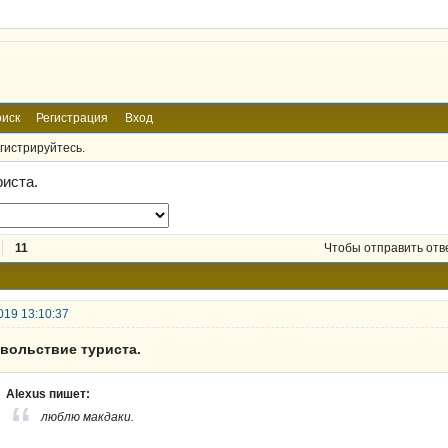
иск
Регистрация
Вход
гистрируйтесь.
риста.
11
Чтобы отправить отв
019 13:10:37
овольствие туриста.
Alexus пишет:
люблю макдаки.