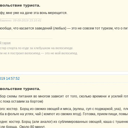
овольствие туриста.
 фу, мне уже на даче эта вонь мерещится.
бавлено: 09-09-2019 15:10:41
вообще, что касается заведений (любых) — это не совсем тот туризм, что о пи
й гараж
стер спорта по езде за хлебушком на велосипеде.
ли не я построил велосипед — это не мой велосипед.
019 14:57:52
овольствие туриста.
бор схемы питания во многом зависит от того, сколько времени и усилий г
ес пока оставим за бортом)
ого: костер. Борщ из свежих овощей и мяса, (кулеш, суп с поджаркой, уха), п
ба в фольге на углях, чай ( компот из свежих ягод). Готовка, прием пищи, пом
едне: костер. Борщ (али аналог) из сублимированных овощей, каша с тушенко
сле борща. Около 80 минут.