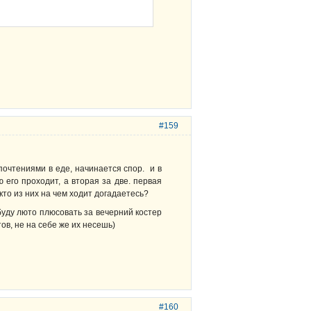
#159
очтениями в еде, начинается спор. и в
 его проходит, а вторая за две. первая
то из них на чем ходит догадаетесь?
буду люто плюсовать за вечерний костер
ов, не на себе же их несешь)
#160