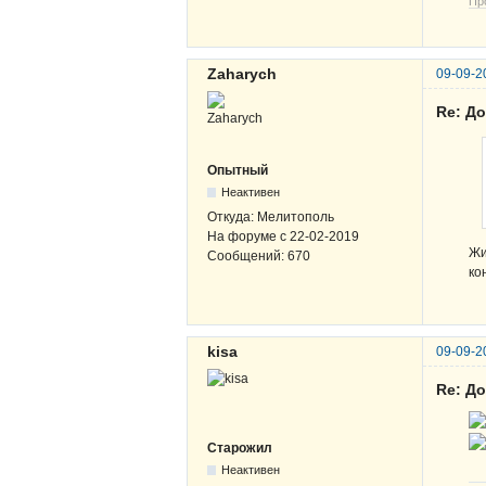
Пр
Zaharych
09-09-2
Re: Д
Опытный
Неактивен
Откуда:
Мелитополь
На форуме с
22-02-2019
Жи
Сообщений:
670
ко
kisa
09-09-2
Re: Д
Старожил
Неактивен