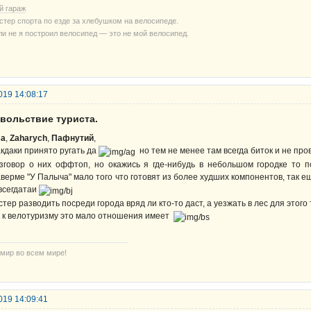
й гараж
стер спорта по езде за хлебушком на велосипеде.
ли не я построил велосипед — это не мой велосипед.
019 14:08:17
овольствие туриста.
sa
,
Zaharych
,
Пафнутий
,
кдаки принято ругать да
но тем не менее там всегда биток и не пров
зговор о них оффтоп, но окажись я где-нибудь в небольшом городке то п
верме "У Палыча" мало того что готовят из более худших компонентов, так 
всегдатаи
стер разводить посреди города вряд ли кто-то даст, а уезжать в лес для этого
 к велотуризму это мало отношения имеет
 мир во всем мире!
019 14:09:41