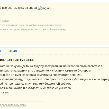
ё-всё-всё, выхожу из спора
й гараж
стер спорта по езде за хлебушком на велосипеде.
ли не я построил велосипед — это не мой велосипед.
019 13:36:48
овольствие туриста.
кого не хочу обидеть, желудок у всех разный, но история случилась такая.
ня как-то затащили в то заведение и угостили каким-то бургером.
ть я это не смог, от запаха комбижира сразу стало тошнить.
скочил на улицу, отдышался и обнаружил что кусок субстанции всё еще держу 
об не пропадало, кинул котлету бездомной собачке.
бачка понюхала и с квадратными глазами убежала.
ля ви...
о велосипедицу Дору