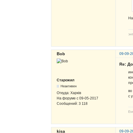
На
эн
Bob
09-09-2
Re: Д
ин
ко
Старожил
пр
Неактивен
во
Откуда:
Харків
с 
На форуме с
09-05-2017
Сообщений:
3 118
Eve
kisa
09-09-2