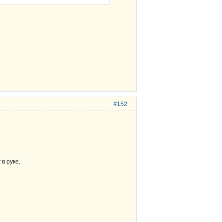
#152
в руке.