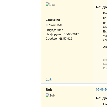
Re: Д
Во
Ко
Старожил
на
Неактивен
ве
Откуда:
Киев
Ес
На форуме с
05-03-2017
ус
Сообщений:
57 915
со
Al
Мо
Ма
Ес
Сайт
Bob
09-09-2
Re: Д
ki