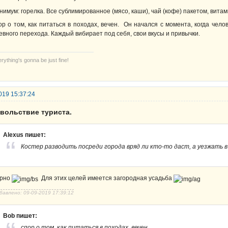
нимум: горелка. Все сублимированное (мясо, каши), чай (кофе) пакетом, вита
ор о том, как питаться в походах, вечен. Он начался с момента, когда чел
евного перехода. Каждый вибирает под себя, свои вкусы и привычки.
rything's gonna be just fine!
019 15:37:24
овольствие туриста.
Alexus пишет:
Костер разводить посреди города вряд ли кто-то даст, а уезжать в
рно
Для этих целей имеется загородная усадьба
бавлено: 09-09-2019 17:39:12
Bob пишет:
спор о том, как питаться в походах, вечен.