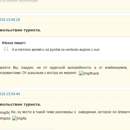
о остальных велосипедов
019 13:44:19
овольствие туриста.
Alexus пишет:
А в теплое время и за рулём за неделю жирею с них
реете Вы, пардон, не от чудесной калорийности, а от комбикормов
нсервантами. От шашлыка с костра не жиреют.
019 13:54:44
овольствие туриста.
Не, ну вести в такой теме разговоры о заведении, которое по блево