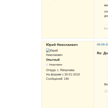
ми
сп
дн
Eve
Юрий Николаевич
09-09-2
Re: Д
Опытный
Неактивен
Откуда:
с. Яблуновка
На форуме с
30-01-2019
Сообщений:
190
Ве
До