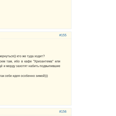
#155
ернуться)) кто же туда ходит?
оем там, ибо в кафе "Хризантема" или
ещё и морду захотят набить подвыпившие
 так себе идея особенно зимой)))
#156