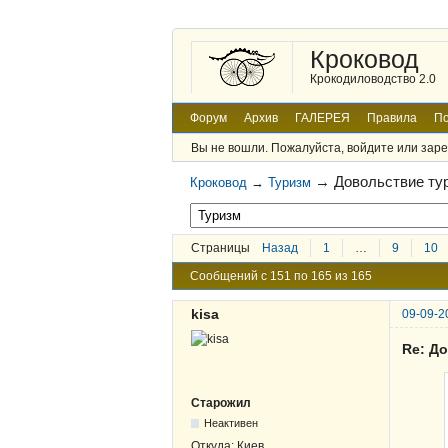
Кроковод
Крокодиловодство 2.0
Форум
Архив
ГАЛЕРЕЯ
Правила
По
Вы не вошли.
Пожалуйста, войдите или заре
→
Довольствие ту
Кроковод
→
Туризм
Страницы
Назад
1
…
9
10
Сообщений с 151 по 165 из 165
kisa
09-09-2
Re: Д
Старожил
Неактивен
Откуда:
Киев