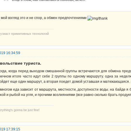
 мой взгляд это и не спор, а обмен предпочтениями
тузиаст примитивных технологий
019 16:34:59
овольствие туриста.
огда, когда перед выходом смешанной группы встречаются для обмена предп
нечном итоге часто идут себе 2 группы по одному маршруту. одна за неделю
ойдет еще один маршрут, а вторая поедет домой уставшая и матюкающаяся. к
 многом еда зависит от маршрута, местности, доступности воды. на байде я 
ухой и рыбой на угля, и прочими возлияниями (все равно сколько брать продукт
rything's gonna be just fine!
019 17:39:15