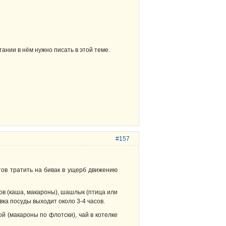
тании в нём нужно писать в этой теме.
#157
отов тратить на бивак в ущерб движению
лов (каша, макароны), шашлык (птица или
ывка посуды выходит около 3-4 часов.
й (макароны по флотски), чай в котелке