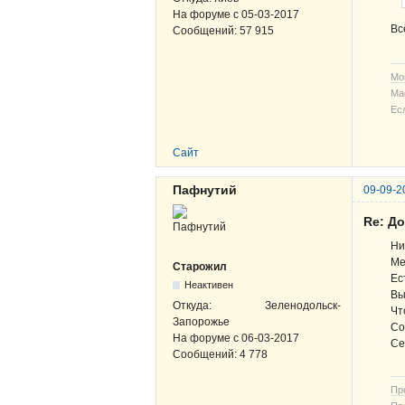
На форуме с
05-03-2017
Вс
Сообщений:
57 915
Мо
Ма
Ес
Сайт
Пафнутий
09-09-2
Re: Д
Ни
Ме
Старожил
Ес
Неактивен
Вы
Откуда:
Зеленодольск-
Чт
Запорожье
Со
На форуме с
06-03-2017
Се 
Сообщений:
4 778
Пр