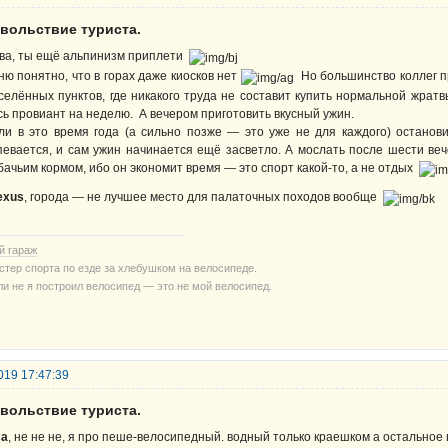
овольствие туриста.
ва, ты ещё альпинизм приплети
ню понятно, что в горах даже киосков нет
Но большинство коллег 
селённых пунктов, где никакого труда не составит купить нормальной жратвы
сь провиант на неделю. А вечером приготовить вкусный ужин.
ли в это время года (а сильно позже — это уже не для каждого) останови
певается, и сам ужин начинается ещё засветло. А мослать после шести ве
бачьим кормом, ибо он экономит время — это спорт какой-то, а не отдых
exus
, города — не лучшее место для палаточных походов вообще
й гараж
стер спорта по езде за хлебушком на велосипеде.
ли не я построил велосипед — это не мой велосипед.
019 17:47:39
овольствие туриста.
sa
, не не не, я про пеше-велосипедный. водный только краешком а остальное в