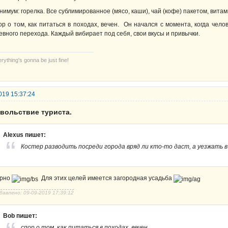
нимум: горелка. Все сублимированное (мясо, каши), чай (кофе) пакетом, вита
ор о том, как питаться в походах, вечен. Он начался с момента, когда чел
евного перехода. Каждый вибирает под себя, свои вкусы и привычки.
rything's gonna be just fine!
019 15:37:24
овольствие туриста.
Alexus пишет:
Костер разводить посреди города вряд ли кто-то даст, а уезжать в
рно
Для этих целей имеется загородная усадьба
бавлено: 09-09-2019 17:39:12
Bob пишет:
спор о том, как питаться в походах, вечен.