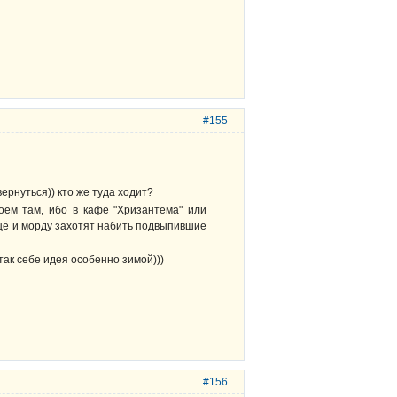
#155
ернуться)) кто же туда ходит?
оем там, ибо в кафе "Хризантема" или
ещё и морду захотят набить подвыпившие
 так себе идея особенно зимой)))
#156