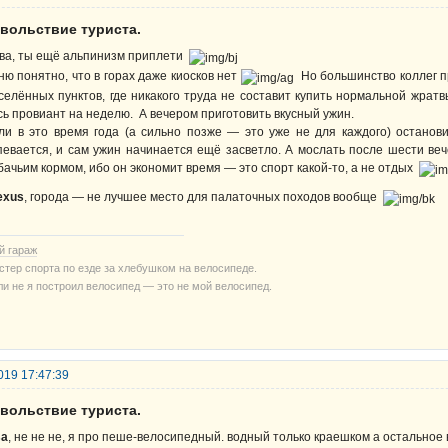
овольствие туриста.
ва, ты ещё альпинизм приплети
ню понятно, что в горах даже киосков нет
Но большинство коллег 
селённых пунктов, где никакого труда не составит купить нормальной жратвы
сь провиант на неделю. А вечером приготовить вкусный ужин.
ли в это время года (а сильно позже — это уже не для каждого) останови
певается, и сам ужин начинается ещё засветло. А мослать после шести ве
бачьим кормом, ибо он экономит время — это спорт какой-то, а не отдых
exus
, города — не лучшее место для палаточных походов вообще
й гараж
стер спорта по езде за хлебушком на велосипеде.
ли не я построил велосипед — это не мой велосипед.
019 17:47:39
овольствие туриста.
sa
, не не не, я про пеше-велосипедный. водный только краешком а остальное в