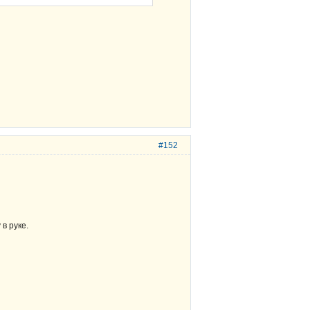
#152
в руке.