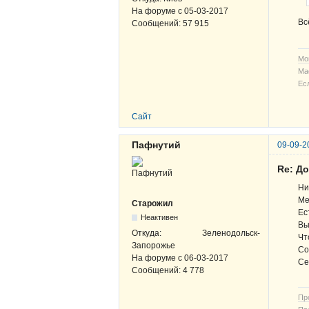
На форуме с
05-03-2017
Вс
Сообщений:
57 915
Мо
Ма
Ес
Сайт
Пафнутий
09-09-2
Re: Д
Ни
Ме
Старожил
Ес
Неактивен
Вы
Откуда:
Зеленодольск-
Чт
Запорожье
Со
На форуме с
06-03-2017
Се 
Сообщений:
4 778
Пр