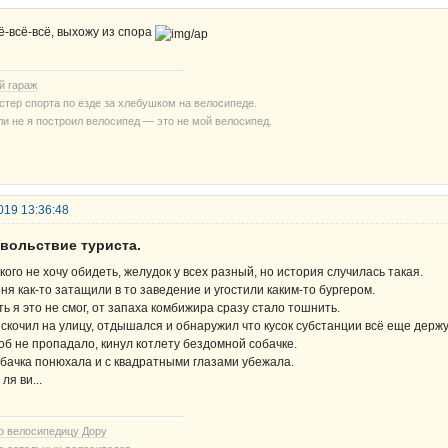
ё-всё-всё, выхожу из спора
й гараж
стер спорта по езде за хлебушком на велосипеде.
ли не я построил велосипед — это не мой велосипед.
019 13:36:48
овольствие туриста.
кого не хочу обидеть, желудок у всех разный, но история случилась такая.
ня как-то затащили в то заведение и угостили каким-то бургером.
ть я это не смог, от запаха комбижира сразу стало тошнить.
скочил на улицу, отдышался и обнаружил что кусок субстанции всё еще держу 
об не пропадало, кинул котлету бездомной собачке.
бачка понюхала и с квадратными глазами убежала.
ля ви...
о велосипедицу Дору