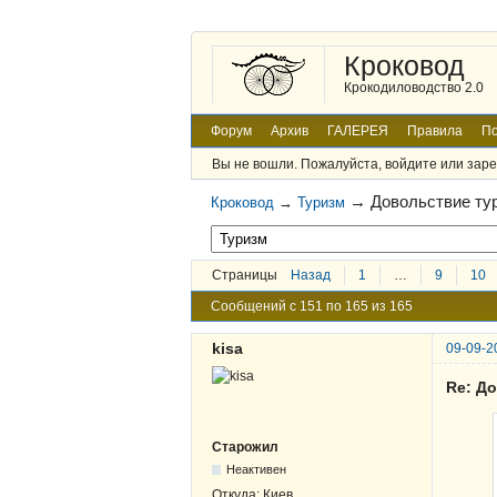
Кроковод
Крокодиловодство 2.0
Форум
Архив
ГАЛЕРЕЯ
Правила
По
Вы не вошли.
Пожалуйста, войдите или заре
→
Довольствие ту
Кроковод
→
Туризм
Страницы
Назад
1
…
9
10
Сообщений с 151 по 165 из 165
kisa
09-09-2
Re: Д
Старожил
Неактивен
Откуда:
Киев