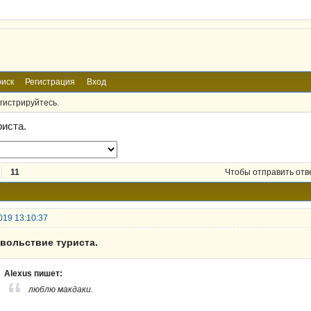
иск
Регистрация
Вход
гистрируйтесь.
риста.
11
Чтобы отправить отв
019 13:10:37
овольствие туриста.
Alexus пишет:
люблю макдаки.