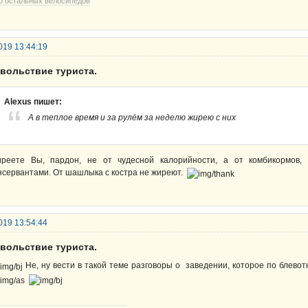
о остальных велосипедов
019 13:44:19
овольствие туриста.
Alexus пишет:
А в теплое время и за рулём за неделю жирею с них
реете Вы, пардон, не от чудесной калорийности, а от комбикормов
нсервантами. От шашлыка с костра не жиреют.
019 13:54:44
овольствие туриста.
Не, ну вести в такой теме разговоры о заведении, которое по блево