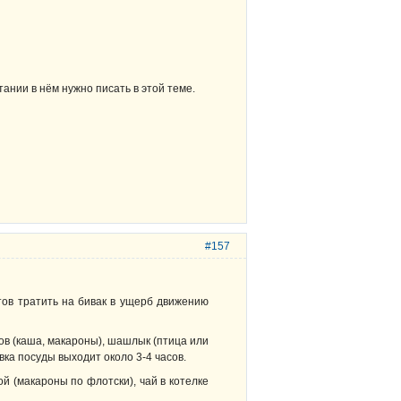
тании в нём нужно писать в этой теме.
#157
отов тратить на бивак в ущерб движению
лов (каша, макароны), шашлык (птица или
ывка посуды выходит около 3-4 часов.
й (макароны по флотски), чай в котелке