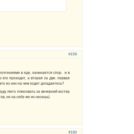
#159
очтениями в еде, начинается спор. и в
 его проходит, а вторая за две. первая
то из них на чем ходит догадаетесь?
буду люто плюсовать за вечерний костер
ов, не на себе же их несешь)
#160