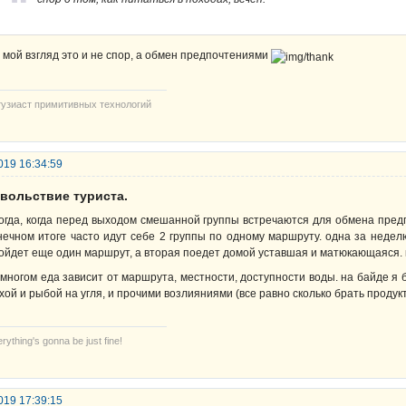
 мой взгляд это и не спор, а обмен предпочтениями
тузиаст примитивных технологий
019 16:34:59
овольствие туриста.
огда, когда перед выходом смешанной группы встречаются для обмена предп
нечном итоге часто идут себе 2 группы по одному маршруту. одна за неделю
ойдет еще один маршрут, а вторая поедет домой уставшая и матюкающаяся. к
 многом еда зависит от маршрута, местности, доступности воды. на байде я 
ухой и рыбой на угля, и прочими возлияниями (все равно сколько брать продукт
rything's gonna be just fine!
019 17:39:15