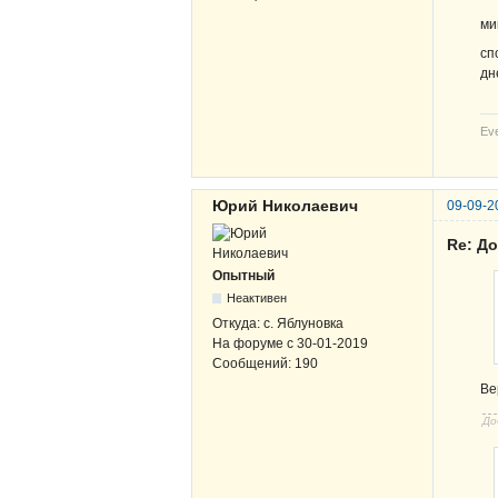
ми
сп
дн
Eve
Юрий Николаевич
09-09-2
Re: Д
Опытный
Неактивен
Откуда:
с. Яблуновка
На форуме с
30-01-2019
Сообщений:
190
Ве
До