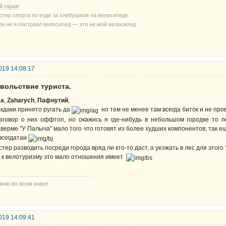
й гараж
стер спорта по езде за хлебушком на велосипеде.
ли не я построил велосипед — это не мой велосипед.
019 14:08:17
овольствие туриста.
sa
,
Zaharych
,
Пафнутий
,
кдаки принято ругать да
но тем не менее там всегда биток и не пров
зговор о них оффтоп, но окажись я где-нибудь в небольшом городке то п
верме "У Палыча" мало того что готовят из более худших компонентов, так 
всегдатаи
стер разводить посреди города вряд ли кто-то даст, а уезжать в лес для этого
 к велотуризму это мало отношения имеет
 мир во всем мире!
019 14:09:41