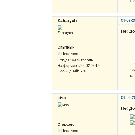
Пр
Zaharych
09-09-2
Re: Д
Опытный
Неактивен
Откуда:
Мелитополь
На форуме с
22-02-2019
Жи
Сообщений:
670
ко
kisa
09-09-2
Re: Д
Старожил
Неактивен