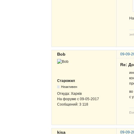
На
эн
Bob
09-09-2
Re: Д
ин
ко
Старожил
пр
Неактивен
во
Откуда:
Харків
с 
На форуме с
09-05-2017
Сообщений:
3 118
Eve
kisa
09-09-2