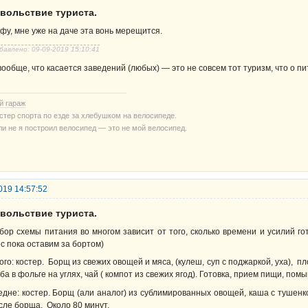
овольствие туриста.
 фу, мне уже на даче эта вонь мерещится.
бавлено: 09-09-2019 15:10:41
вообще, что касается заведений (любых) — это не совсем тот туризм, что о пи
й гараж
стер спорта по езде за хлебушком на велосипеде.
ли не я построил велосипед — это не мой велосипед.
019 14:57:52
овольствие туриста.
бор схемы питания во многом зависит от того, сколько времени и усилий г
ес пока оставим за бортом)
ого: костер. Борщ из свежих овощей и мяса, (кулеш, суп с поджаркой, уха), п
ба в фольге на углях, чай ( компот из свежих ягод). Готовка, прием пищи, пом
едне: костер. Борщ (али аналог) из сублимированных овощей, каша с тушенко
сле борща. Около 80 минут.