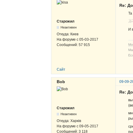
Re: Д
Та
Старожил
До
Неактивен
И 
Откуда:
Киев
На форуме с
05-03-2017
Сообщений:
57 915
Мо
Ма
Ес
Сайт
Bob
09-09-2
Re: Д
вы
(в
Старожил
мн
Неактивен
ры
Откуда:
Харків
На форуме с
09-05-2017
ср
Сообщений:
3 118
по