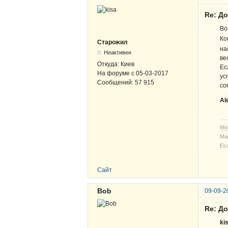
Re: Д
Во
Ко
Старожил
на
Неактивен
ве
Откуда:
Киев
Ес
На форуме с
05-03-2017
ус
Сообщений:
57 915
со
Al
Мо
Ма
Ес
Сайт
Bob
09-09-2
Re: Д
ki