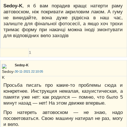
Sedoy-K
, я б вам порадив кращє натерти раму
автовоском, ніж покривати акриловим лаком. А гуму
не викидайте, вона дуже рідкісна в наш час,
залиште для фінальної фотосесії, а якщо хоч трохи
тримає форму при накачці можна іноді змонтувати
для відповідних вело заходів
1
Sedoy-K
30-11-2021 22:10:05
Просьба писать про какие-то проблемы сюда и
конкретнее. Инструкция немалая, казуистическая, а
памяти уже нет: как родился — помню, что было 5
минут назад — нет! На этом движке впервые.
Про натереть автовоском — не знаю, надо
посоветоваться. Свою машину натирал не раз, могу
и вело.