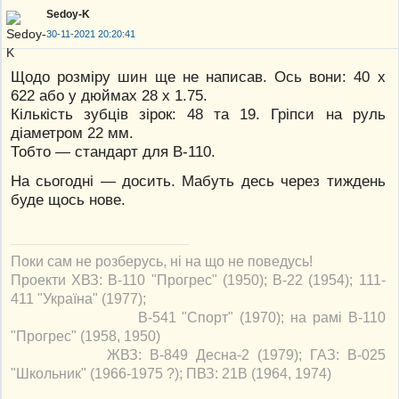
Sedoy-K
30-11-2021 20:20:41
Щодо розміру шин ще не написав. Ось вони: 40 х
622 або у дюймах 28 х 1.75.
Кількість зубців зірок: 48 та 19. Гріпси на руль
діаметром 22 мм.
Тобто — стандарт для В-110.
На сьогодні — досить. Мабуть десь через тиждень
буде щось нове.
Поки сам не розберусь, ні на що не поведусь!
Проекти ХВЗ: В-110 "Прогрес" (1950); В-22 (1954); 111-
411 "Україна" (1977);
В-541 "Спорт" (1970); на рамі В-110
"Прогрес" (1958, 1950)
ЖВЗ: В-849 Десна-2 (1979); ГАЗ: В-025
"Школьник" (1966-1975 ?); ПВЗ: 21В (1964, 1974)