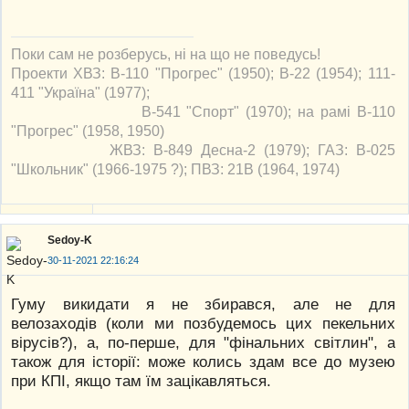
Поки сам не розберусь, ні на що не поведусь!
Проекти ХВЗ: В-110 "Прогрес" (1950); В-22 (1954); 111-
411 "Україна" (1977);
В-541 "Спорт" (1970); на рамі В-110
"Прогрес" (1958, 1950)
ЖВЗ: В-849 Десна-2 (1979); ГАЗ: В-025
"Школьник" (1966-1975 ?); ПВЗ: 21В (1964, 1974)
Sedoy-K
30-11-2021 22:16:24
Гуму викидати я не збирався, але не для
велозаходів (коли ми позбудемось цих пекельних
вірусів?), а, по-перше, для "фінальних світлин", а
також для історії: може колись здам все до музею
при КПІ, якщо там їм зацікавляться.