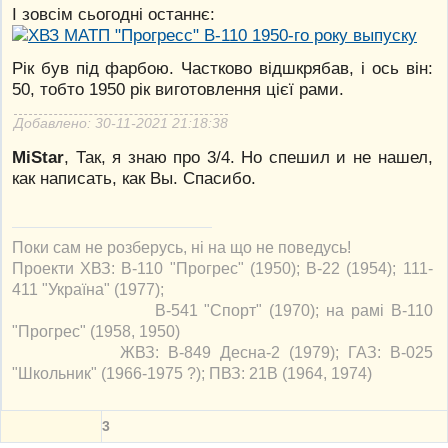
І зовсім сьогодні останнє:
Рік був під фарбою. Частково відшкрябав, і ось він:
50, тобто 1950 рік виготовлення цієї рами.
Добавлено: 30-11-2021 21:18:38
MiStar
, Так, я знаю про 3/4. Но спешил и не нашел,
как написать, как Вы. Спасибо.
Поки сам не розберусь, ні на що не поведусь!
Проекти ХВЗ: В-110 "Прогрес" (1950); В-22 (1954); 111-
411 "Україна" (1977);
В-541 "Спорт" (1970); на рамі В-110
"Прогрес" (1958, 1950)
ЖВЗ: В-849 Десна-2 (1979); ГАЗ: В-025
"Школьник" (1966-1975 ?); ПВЗ: 21В (1964, 1974)
3