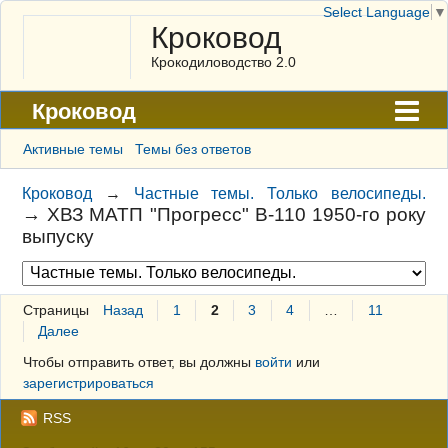
Select Language
▼
Кроковод
Крокодиловодство 2.0
Кроковод
Форум
Активные темы
Темы без ответов
Архив
Кроковод
→
Частные темы. Только велосипеды.
→
ХВЗ МАТП "Прогресс" В-110 1950-го року
ГАЛЕРЕЯ
выпуску
Правила
Поиск
Страницы
Назад
1
2
3
4
…
11
Далее
Регистрация
Чтобы отправить ответ, вы должны
войти
или
Вход
зарегистрироваться
RSS