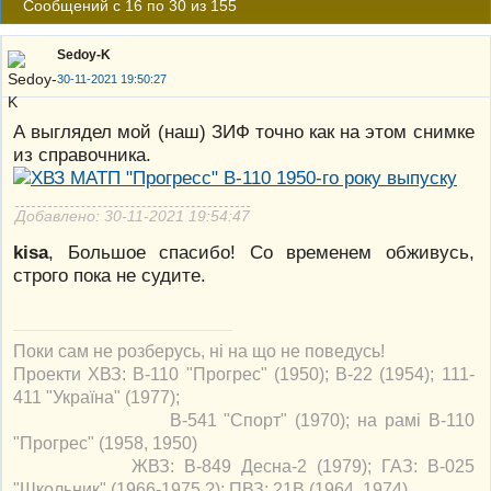
Сообщений с 16 по 30 из 155
Sedoy-K
30-11-2021 19:50:27
А выглядел мой (наш) ЗИФ точно как на этом снимке
из справочника.
Добавлено: 30-11-2021 19:54:47
kisa
, Большое спасибо! Со временем обживусь,
строго пока не судите.
Поки сам не розберусь, ні на що не поведусь!
Проекти ХВЗ: В-110 "Прогрес" (1950); В-22 (1954); 111-
411 "Україна" (1977);
В-541 "Спорт" (1970); на рамі В-110
"Прогрес" (1958, 1950)
ЖВЗ: В-849 Десна-2 (1979); ГАЗ: В-025
"Школьник" (1966-1975 ?); ПВЗ: 21В (1964, 1974)