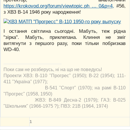
https://krokovod.org/forum/viewtopic.ph … 0&p=4,
#56,
з ХВЗ В-14 1946 року народження!
І остання світлина сьогодні. Мабуть, теж рідна
"зірка". Мабуть, приклепана. Клиння не зміг
витягнути з першого разу, поки тільки побризкав
WD-40.
Поки сам не розберусь, ні на що не поведусь!
Проекти ХВЗ: В-110 "Прогрес" (1950); В-22 (1954); 111-
411 "Україна" (1977);
В-541 "Спорт" (1970); на рамі В-110
"Прогрес" (1958, 1950)
ЖВЗ: В-849 Десна-2 (1979); ГАЗ: В-025
"Школьник" (1966-1975 ?); ПВЗ: 21В (1964, 1974)
1