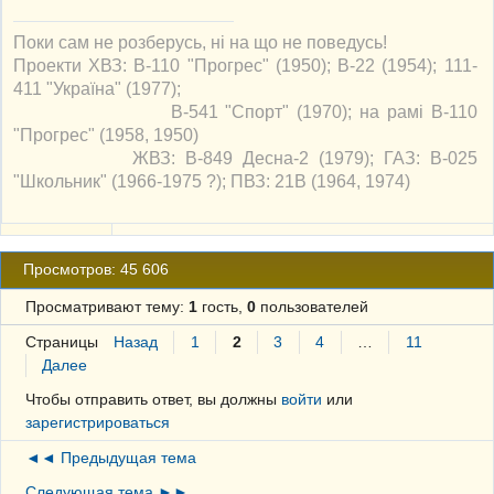
Поки сам не розберусь, ні на що не поведусь!
Проекти ХВЗ: В-110 "Прогрес" (1950); В-22 (1954); 111-
411 "Україна" (1977);
В-541 "Спорт" (1970); на рамі В-110
"Прогрес" (1958, 1950)
ЖВЗ: В-849 Десна-2 (1979); ГАЗ: В-025
"Школьник" (1966-1975 ?); ПВЗ: 21В (1964, 1974)
Просмотров: 45 606
Просматривают тему:
1
гость,
0
пользователей
Страницы
Назад
1
2
3
4
…
11
Далее
Чтобы отправить ответ, вы должны
войти
или
зарегистрироваться
◄◄ Предыдущая тема
Следующая тема ►►