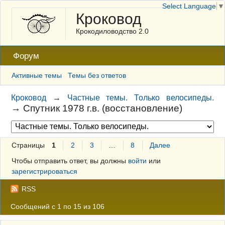
Select Language
▼
Кроковод
Крокодиловодство 2.0
Форум
Активные темы
Темы без ответов
Кроковод
→
Частные темы. Только велосипеды.
→
Спутник 1978 г.в. (восстановление)
Страницы
1
2
3
…
8
Далее
Чтобы отправить ответ, вы должны
войти
или
зарегистрироваться
RSS
Сообщений с 1 по 15 из 106