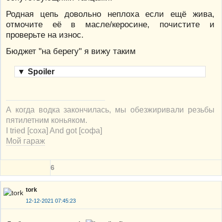
Родная цепь довольно неплоха если ещё жива,
отмочите её в масле/керосине, почистите и
проверьте на износ.
Бюджет "на берегу" я вижу таким
▼
Spoiler
А когда водка закончилась, мы обезжиривали резьбы
пятилетним коньяком.
I tried [соха] And got [софа]
Мой гараж
6
tork
12-12-2021 07:45:23