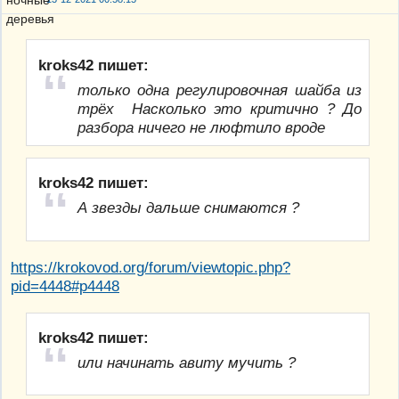
kroks42 пишет:
только одна регулировочная шайба из
трёх Насколько это критично ? До
разбора ничего не люфтило вроде
kroks42 пишет:
А звезды дальше снимаются ?
https://krokovod.org/forum/viewtopic.php?
pid=4448#p4448
kroks42 пишет:
или начинать авиту мучить ?