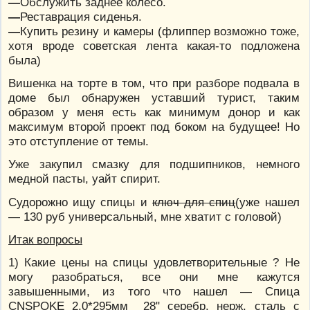
—
Обслужить заднее колесо.
—
Реставрация сиденья.
—
Купить резину и камеры (флиппер возможно тоже,
хотя вроде советская лента какая-то подложена
была)
Вишенка на торте в том, что при разборе подвала в
доме был обнаружен уставший турист, таким
образом у меня есть как минимум донор и как
максимум второй проект под боком на будущее! Но
это отступление от темы.
Уже закупил смазку для подшипников, немного
медной пасты, уайт спирит.
Судорожно ищу спицы и
ключ для спиц
(уже нашел
— 130 руб универсальный, мне хватит с головой)
Итак вопросы
1) Какие цены на спицы удовлетворительные ? Не
могу разобраться, все они мне кажутся
завышенными, из того что нашел — Спица
CNSPOKE 2,0*295мм 28" серебр. нерж. сталь с