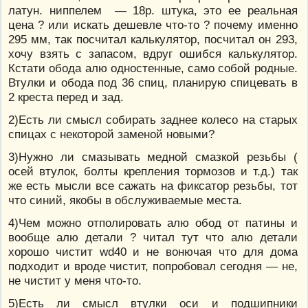
латун. ниппелем — 18р. штука, это ее реальная
цена ? или искать дешевле что-то ? почему именно
295 мм, так посчитал калькулятор, посчитал он 293,
хочу взять с запасом, вдруг ошибся калькулятор.
Кстати обода алю одностенные, само собой родные.
Втулки и обода под 36 спиц, планирую спицевать в
2 креста перед и зад.
2)Есть ли смысл собирать заднее колесо на старых
спицах с некоторой заменой новыми?
3)Нужно ли смазывать медной смазкой резьбы (
осей втулок, болты крепления тормозов и т.д.) так
же есть мысли все сажать на фиксатор резьбы, тот
что синий, якобы в обслуживаемые места.
4)Чем можно отполировать алю обод от патины и
вообще алю детали ? читал тут что алю детали
хорошо чистит wd40 и не вонючая что для дома
подходит и вроде чистит, попробовал сегодня — не,
не чистит у меня что-то.
5)Есть ли смысл втулки оси и подшипники