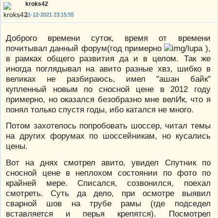
kroks42
11-12-2021 23:15:55
Доброго времени суток, время от времени
почитывал данный форум(год примерно
),
в рамках общего развития да и в целом. Так же
иногда поглядывал на авито разные хвз, шибко в
великах не разбираюсь, имел "ашан байк"
купленный новым по сносной цене в 2012 году
примерно, но оказался безобразно мне велИк, что я
понял только спустя годы, ибо катался не много.
Потом захотелось попробовать шоссер, читал темы
на других форумах по шоссейникам, но кусались
цены.
Вот на днях смотрел авито, увидел Спутник по
сносной цене в неплохом состоянии по фото по
крайней мере. Списался, созвонился, поехал
смотреть. Суть да дело, при осмотре выявил
сварной шов на трубе рамы (где подседел
вставляется и перья крепятся). Посмотрел