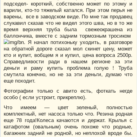
подседел- короткий, собственно может по этому и
варили, кто-то тяжелый катался. При этом перья не
варены, все в заводском виде. По мне так продавец
слукавил сказав что не видел этого шва, но в то же
время верхняя труба была свежеокрашена из
баллончика, вместе с задним тормозным тросиком
. Я начал потихоньку уходить, в разговоре
на обратной дороге сказал мол скинет цену, может
кто и купит, вобщем я и купил, цена вопроса 2500р.
Справедливости ради в нашем регионе за эти
деньги и раму купить проблема голую ! Труба
смутила конечно, но не за эти деньги, думаю что
еще походит.
Фотографии только с авито есть, фоткать негде
особо ( если устроит, прикреплю).
Что имеем — цвет зеленый, полностью
комплектный, нет насоса только что. Резина родная
еще 78 года!Колеса качаются и держат. Крылья с
катафотом (овальным) очень похоже что родные,
багажник задний не родной, но неплохой вроде бы.