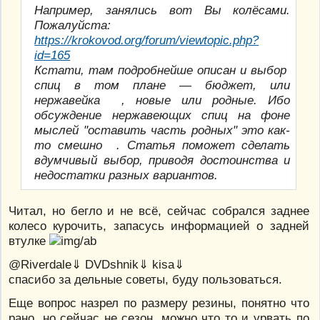
Например, занялись вот Вы колёсами.
Пожалуйста:
https://krokovod.org/forum/viewtopic.php?
id=165
Кстати, там подробнейше описан и выбор
спиц в том плане — бюджет, или
нержавейка , новые или родные. Ибо
обсуждение нержавеющих спиц на фоне
мыслей "оставить часть родных" это как-
то смешно . Статья поможет сделать
вдумчивый выбор, приводя достоинства и
недостатки разных вариантов.
Читал, но бегло и не всё, сейчас собрался заднее
колесо курочить, запасусь информацией о задней
втулке
@Riverdale⇓ DVDshnik⇓ kisa⇓
спасибо за дельные советы, буду пользоваться.
Еще вопрос назрел по размеру резины, понятно что
рано, но сейчас не сезон, можно что то и урвать по