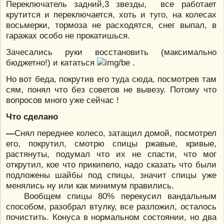
Переключатель задний,3 звезды, все работает
крутится и переключается, хоть и туго, на колесах
восьмерки, тормоза не расходятся, снег выпал, в
гаражах особо не прокатишься.
Зачесались руки восстановить (максимально
бюджетно!) и кататься
.
Но вот беда, покрутив его туда сюда, посмотрев там
сям, понял что без советов не вывезу. Потому что
вопросов много уже сейчас !
Что сделано
—
Снял переднее колесо, затащил домой, посмотрел
его, покрутил, смотрю спицы ржавые, кривые,
растянуты, подумал что их не спасти, что мог
открутил, кое что прикипело, надо сказать что были
подложены шайбы под спицы, значит спицы уже
менялись ну или как минимум правились.
Вообщем спицы 80% перекусил вандальным
способом, разобрал втулку, все разложил, осталось
почистить. Конуса в нормальном состоянии, но два