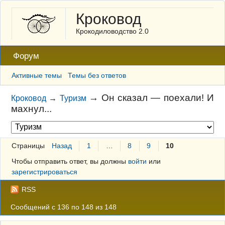
Кроковод
Крокодиловодство 2.0
Форум
Активные темы
Темы без ответов
→
Он сказал — поехали! И
Кроковод
→
Туризм
махнул...
Страницы
Назад
1
…
8
9
10
Чтобы отправить ответ, вы должны
войти
или
зарегистрироваться
RSS
Сообщений с 136 по 148 из 148