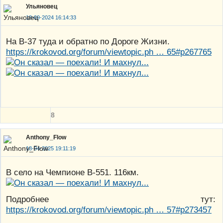
Ульяновец
18-09-2024 16:14:33
На В-37 туда и обратно по Дороге Жизни.
https://krokovod.org/forum/viewtopic.ph … 65#p267765
8
Anthony_Flow
18-04-2025 19:11:19
В село на Чемпионе В-551. 116км.
Подробнее тут:
https://krokovod.org/forum/viewtopic.ph … 57#p273457