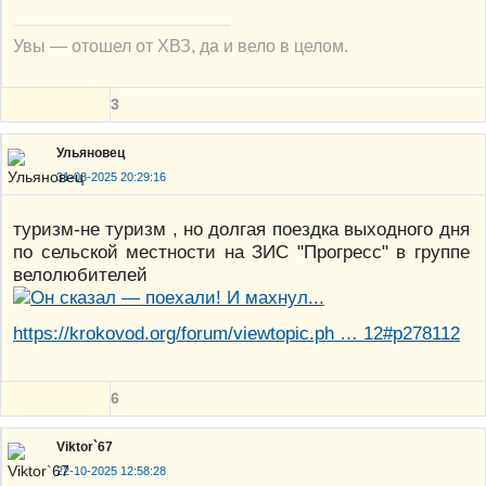
Увы — отошел от ХВЗ, да и вело в целом.
3
Ульяновец
31-08-2025 20:29:16
туризм-не туризм , но долгая поездка выходного дня
по сельской местности на ЗИС "Прогресс" в группе
велолюбителей
https://krokovod.org/forum/viewtopic.ph … 12#p278112
6
Viktor`67
22-10-2025 12:58:28