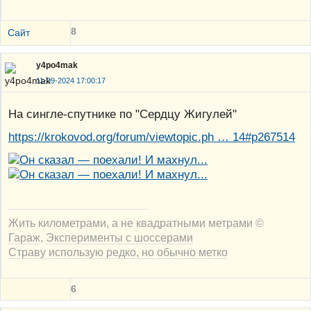
8
Сайт
y4po4mak
11-09-2024 17:00:17
На сингле-спутнике по "Сердцу Жигулей"
https://krokovod.org/forum/viewtopic.ph … 14#p267514
Жить километрами, а не квадратными метрами ©
Гараж
,
Эксперименты с шоссерами
Страву использую редко, но обычно метко
6