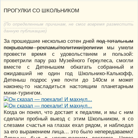
ПРОГУЛКИ СО ШКОЛЬНИКОМ
(По определенным причинам, не смог вовремя разместить
данную публикацию)
За прошедшие несколько сотен дней
под тотальным
покрывалом рекламы/политики/религии
мы умели
провести время с удовольствием и пользой:
проветрили пару раз Музейного Геркулеса, смогли
вместе с Детенышем обкатать собранный и
ожидавший не один год Школьнико-Калькофф,
Детеныш подрос уже почти до 140см и может
наконец-то насладиться настоящим планетарным
мини-турингом.
Когда он понял, что достает к педалям, и мы с ним
сделали пробный выезд с этим Школьником, я со
слезами счастья на глазах ехал рядом, и наблюдал
за его выражением лица… это было непередаваемо!