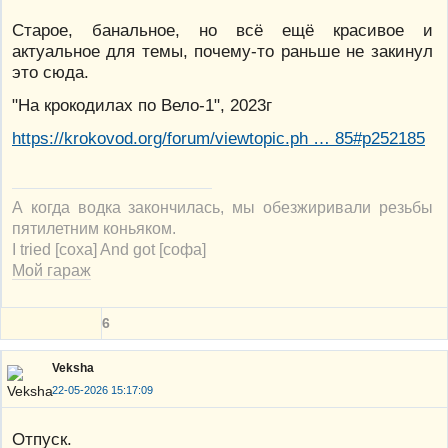
Старое, банальное, но всё ещё красивое и
актуальное для темы, почему-то раньше не закинул
это сюда.
"На крокодилах по Вело-1", 2023г
https://krokovod.org/forum/viewtopic.ph … 85#p252185
А когда водка закончилась, мы обезжиривали резьбы
пятилетним коньяком.
I tried [соха] And got [софа]
Мой гараж
6
Veksha
22-05-2026 15:17:09
Отпуск.