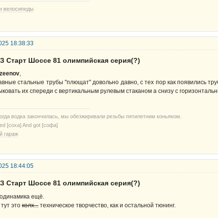
и велосипеды
025 18:38:33
ВЗ Старт Шоссе 81 олимпийская серия(?)
zeenov
,
авные стальные трубы "плющат" довольно давно, с тех пор как появились т
ыковать их спереди с вертикальным рулевым стаканом а снизу с горизонталь
когда водка закончилась, мы обезжиривали резьбы пятилетним коньяком.
ried [соха] And got [софа]
й гараж
025 18:44:05
ВЗ Старт Шоссе 81 олимпийская серия(?)
одинамика ещё.
 тут это
колх...
техническое творчество, как и остальной тюнинг.