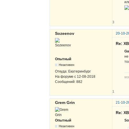
ил
3
Sozeenov
20-10-2
Re: Х
Ga
не
Опытный
то
Неактивен
Откуда:
Екатеринбург
На форуме с
12-08-2018
мо
Сообщений:
882
1
Grem Grin
21-10-2
Re: Х
Опытный
So
Неактивен