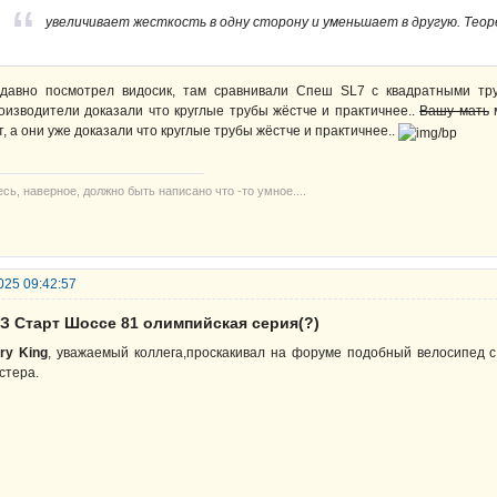
увеличивает жесткость в одну сторону и уменьшает в другую. Теор
давно посмотрел видосик, там сравнивали Спеш SL7 с квадратными тр
оизводители доказали что круглые трубы жёстче и практичнее..
Вашу мать
м
т, а они уже доказали что круглые трубы жёстче и практичнее..
сь, наверное, должно быть написано что -то умное....
025 09:42:57
ВЗ Старт Шоссе 81 олимпийская серия(?)
ry King
, уважаемый коллега,проскакивал на форуме подобный велосипед с
стера.