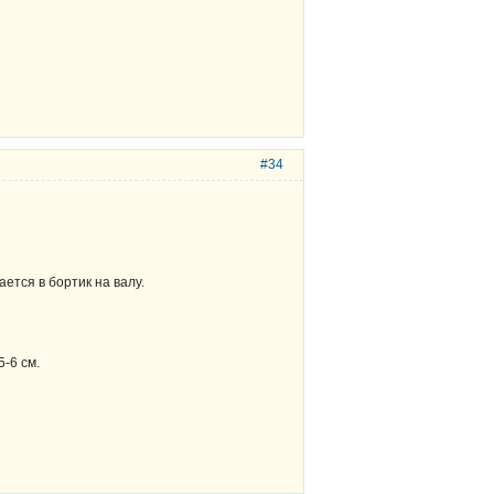
#34
ется в бортик на валу.
-6 см.