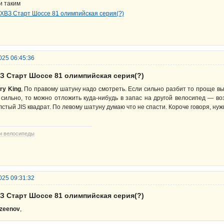
и таким
025 06:45:36
ВЗ Старт Шоссе 81 олимпийская серия(?)
ry King
, По правому шатуну надо смотреть. Если сильно разбит то проще вы
 сильно, то можно отложить куда-нибудь в запас на другой велосипед — в
лстый JIS квадрат. По левому шатуну думаю что не спасти. Короче говоря, ну
и велосипеды
025 09:31:32
ВЗ Старт Шоссе 81 олимпийская серия(?)
zeenov
,