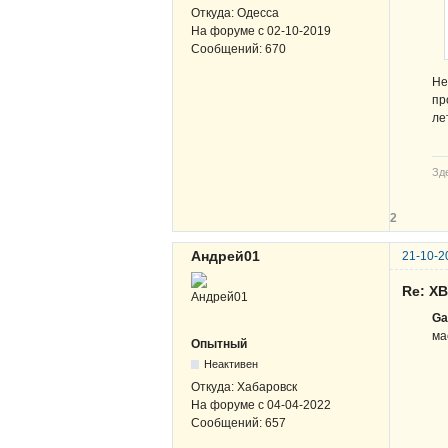
Откуда:
Одесса
На форуме с
02-10-2019
Сообщений:
670
Не
пр
ле
Зде
2
Андрей01
21-10-2
Re: Х
Ga
ма
Опытный
Неактивен
Откуда:
Хабаровск
На форуме с
04-04-2022
Сообщений:
657