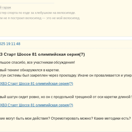
й гараж
стер спорта по езде за хлебушком на велосипеде.
ли не я построил велосипед — это не мой велосипед.
025 19:11:48
ВЗ Старт Шоссе 81 олимпийская серия(?)
льшое спасибо, все участникам обсуждения!
вый тюнинг обнаружился в каретке.
тун системы был закреплен через прокладку. Иначе он проваливается и упира
вый шатун сидит ровно, но он с продольной трещиной от оси каретки длиной 5
кие могут быть мои действия? Отремотировать можно? Какие методики есть?