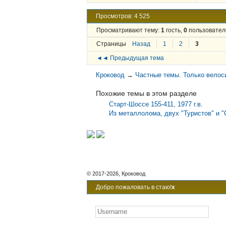
Просмотров: 4 525
Просматривают тему:
1
гость,
0
пользовател
Страницы
Назад
1
2
3
◄◄ Предыдущая тема
Кроковод
→
Частные темы. Только велос
Похожие темы в этом разделе
Старт-Шоссе 155-411, 1977 г.в.
Из металлолома, двух "Туристов" и "
© 2017-2026, Кроковод
Добро пожаловать в стаю!
x