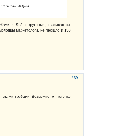
етически img/bk
убами и SL8 с круглыми, оказывается
олодцы маркетологи, не прошло и 150
#39
 такими трубами. Возможно, от того же