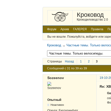
Кроковод
Крокодиловодство 2.0
Форум
Архив
ГАЛЕРЕЯ
Правила
По
Вы не вошли.
Пожалуйста, войдите или заре
Кроковод
→
Частные темы. Только велос
Страницы
Назад
1
2
3
Сообщений с 31 по 39 из 39
Sozeenov
19-10-2
Re: Х
Ga
се
Опытный
Фо
Неактивен
Откуда:
Екатеринбург