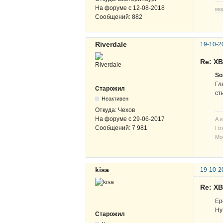
На форуме с
12-08-2018
мо
Сообщений:
882
Riverdale
19-10-2
Re: Х
So
Гл
Старожил
ст
Неактивен
Откуда:
Чехов
На форуме с
29-06-2017
А 
Сообщений:
7 981
I t
Мо
kisa
19-10-2
Re: Х
Ер
Ну
Старожил