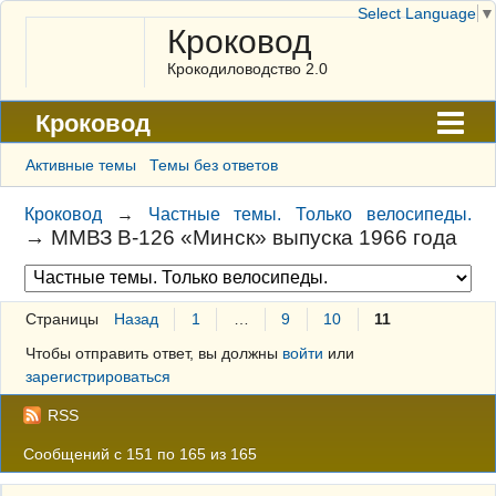
Select Language
▼
Кроковод
Крокодиловодство 2.0
Кроковод
Форум
Активные темы
Темы без ответов
Архив
Кроковод
→
Частные темы. Только велосипеды.
→
ММВЗ В-126 «Минск» выпуска 1966 года
ГАЛЕРЕЯ
Правила
Страницы
Назад
1
…
9
10
11
Поиск
Чтобы отправить ответ, вы должны
войти
или
Регистрация
зарегистрироваться
Вход
RSS
Сообщений с 151 по 165 из 165