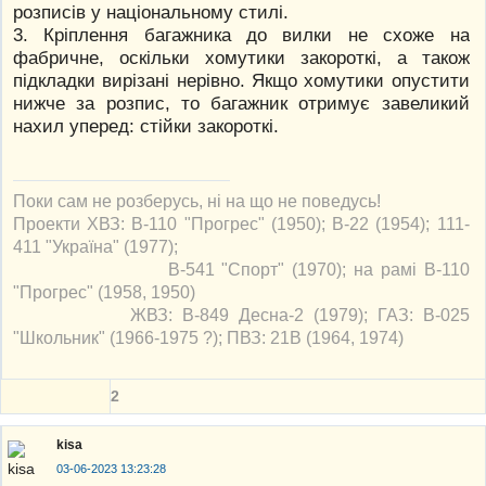
розписів у національному стилі.
3. Кріплення багажника до вилки не схоже на
фабричне, оскільки хомутики закороткі, а також
підкладки вирізані нерівно. Якщо хомутики опустити
нижче за розпис, то багажник отримує завеликий
нахил уперед: стійки закороткі.
Поки сам не розберусь, ні на що не поведусь!
Проекти ХВЗ: В-110 "Прогрес" (1950); В-22 (1954); 111-
411 "Україна" (1977);
В-541 "Спорт" (1970); на рамі В-110
"Прогрес" (1958, 1950)
ЖВЗ: В-849 Десна-2 (1979); ГАЗ: В-025
"Школьник" (1966-1975 ?); ПВЗ: 21В (1964, 1974)
2
kisa
03-06-2023 13:23:28