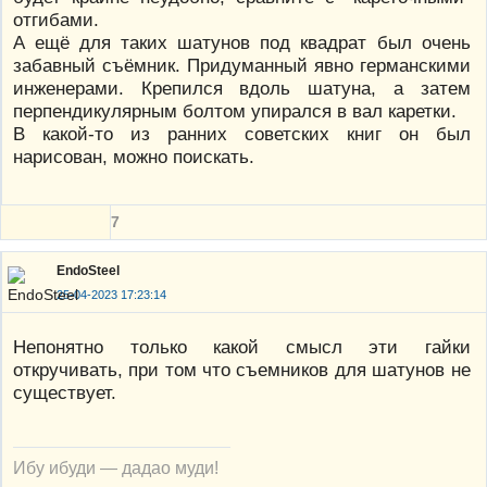
отгибами.
А ещё для таких шатунов под квадрат был очень
забавный съёмник. Придуманный явно германскими
инженерами. Крепился вдоль шатуна, а затем
перпендикулярным болтом упирался в вал каретки.
В какой-то из ранних советских книг он был
нарисован, можно поискать.
7
EndoSteel
25-04-2023 17:23:14
Непонятно только какой смысл эти гайки
откручивать, при том что съемников для шатунов не
существует.
Ибу ибуди — дадао муди!