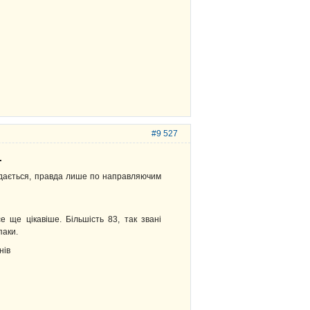
#9 527
.
глядається, правда лише по направляючим
 ще цікавіше. Більшість 83, так звані
паки.
нів