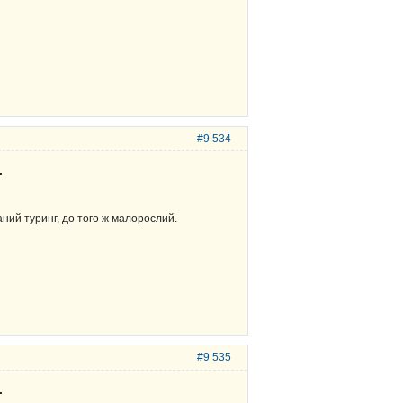
#9 534
.
ний туринг, до того ж малорослий.
#9 535
.