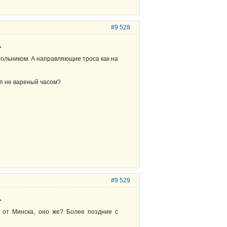
#9 528
.
гольником. А направляющие троса как на
оп не вареный часом?
#9 529
.
т от Минска, оно же? Более поздние с