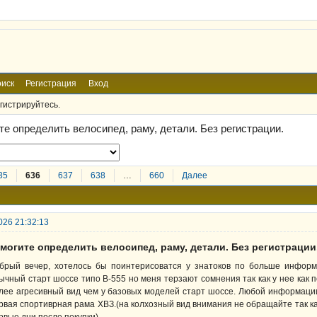
иск
Регистрация
Вход
гистрируйтесь.
те определить велосипед, раму, детали. Без регистрации.
35
636
637
638
…
660
Далее
026 21:32:13
могите определить велосипед, раму, детали. Без регистрации
брый вечер, хотелось бы поинтерисоватся у знатоков по больше информ
ычный старт шоссе типо В-555 но меня терзают сомнения так как у нее как 
лее агресивный вид чем у базовых моделей старт шоссе. Любой информации 
рвая спортиврная рама ХВЗ.(на колхозный вид внимания не обращайте так к