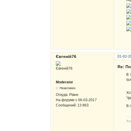
пе
Євгеній76
01-02-2
Re: По
В 
бі
Moderator
Неактивен
Хо
Откуда:
Рівне
"ф
На форуме с
06-03-2017
Сообщений:
13 863
В 
Я р