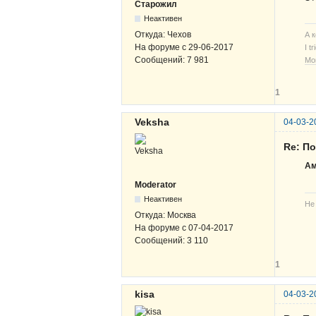
Старожил
Неактивен
Откуда:
Чехов
А 
На форуме с
29-06-2017
I t
Сообщений:
7 981
Мо
1
Veksha
04-03-2
Re: По
Ам
Moderator
Неактивен
Не
Откуда:
Москва
На форуме с
07-04-2017
Сообщений:
3 110
1
kisa
04-03-2