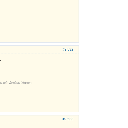
#9 532
.
рузей. Джеймс Уотсон
#9 533