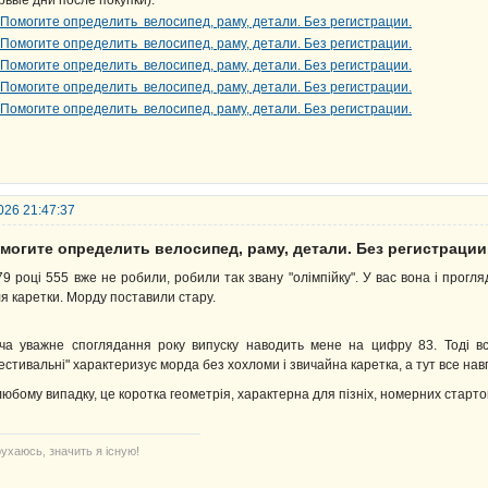
рвые дни после покупки).
026 21:47:37
могите определить велосипед, раму, детали. Без регистрации
79 році 555 вже не робили, робили так звану "олімпійку". У вас вона і про
ля каретки. Морду поставили стару.
ча уважне споглядання року випуску наводить мене на цифру 83. Тоді все
естивальні" характеризує морда без хохломи і звичайна каретка, а тут все нав
любому випадку, це коротка геометрія, характерна для пізніх, номерних старто
ухаюсь, значить я існую!