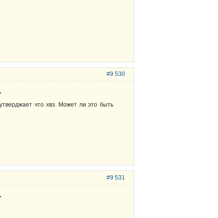
#9 530
.
утверджает что хвз. Может ли это быть
#9 531
.