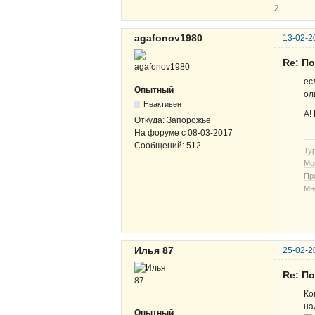
2
agafonov1980
13-02-2
Re: По
ес
Опытный
ол
Неактивен
А!
Откуда:
Запорожье
На форуме с
08-03-2017
Сообщений:
512
Ту
Мо
Пр
Мн
Илья 87
25-02-2
Re: По
Ко
на
Опытный