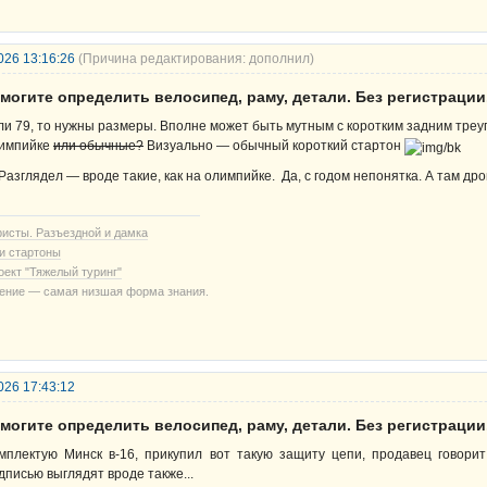
026 13:16:26
(Причина редактирования: дополнил)
могите определить велосипед, раму, детали. Без регистрации
ли 79, то нужны размеры. Вполне может быть мутным с коротким задним треу
импийке
или обычные?
Визуально — обычный короткий стартон
 Разглядел — вроде такие, как на олимпийке. Да, с годом непонятка. А там др
ристы. Разъездной и дамка
и стартоны
оект "Тяжелый туринг"
ение — самая низшая форма знания.
026 17:43:12
могите определить велосипед, раму, детали. Без регистрации
мплектую Минск в-16, прикупил вот такую защиту цепи, продавец говори
дписью выглядят вроде также...