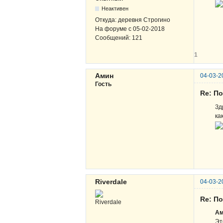
Неактивен
Откуда:
деревня Строгино
На форуме с
05-02-2018
Сообщений:
121
1
Амин
04-03-2
Гость
Re: По
Зд
ка
Riverdale
04-03-2
Re: По
Ам
Эт