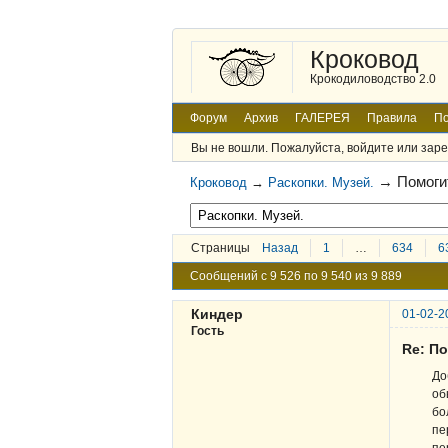
Кроковод
Крокодиловодство 2.0
Форум
Архив
ГАЛЕРЕЯ
Правила
По
Вы не вошли.
Пожалуйста, войдите или заре
→
Помоги
Кроковод
→
Раскопки. Музей.
Страницы
Назад
1
…
634
6
Сообщений с 9 526 по 9 540 из 9 889
Киндер
01-02-2
Гость
Re: По
До
об
бо
пе