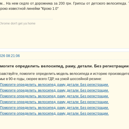
м... На нем седло от дорожника за 200 грн. Грипсы от детского велосипеда.
роко известной линейки "Кроко 1.0"
Chrome don't get ya home
026 08:21:06
могите определить велосипед, раму, детали. Без регистрации
равствуйте, помогите определить модель велосипеда и историю производите
мье в 90-е годы, скорее всего ГДР, на узкой шоссейной резине: