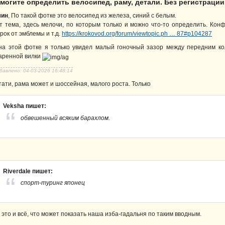
могите определить велосипед, раму, детали. Без регистрации
ин
, По такой фотке это велосипед из железа, синий с белым.
т тема, здесь мелочи, по которым только и можно что-то определить. Конф
рок от эмблемы и т.д.
https://krokovod.org/forum/viewtopic.ph … 87#p104287
на этой фотке я только увидел малый гоночный зазор между передним кол
аренной вилки
бавлено: 04-03-2026 16:48:14
тати, рама может и шоссейная, малого роста. Только
Veksha пишет:
обвешенный всяким барахлом.
Riverdale пишет:
спорт-туринг японец
 это и всё, что может показать наша изба-гадальня по таким вводным.