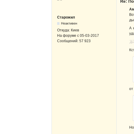
Re: По
Ам
Во
Старожил
ды
Неактивен
А 
Откуда:
Киев
уд
На форуме с
05-03-2017
Сообщений:
57 923
До
Кс
от
Но