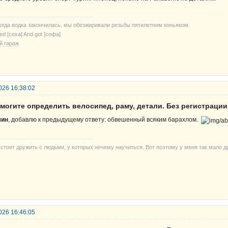
когда водка закончилась, мы обезжиривали резьбы пятилетним коньяком.
ried [соха] And got [софа]
й гараж
026 16:38:02
могите определить велосипед, раму, детали. Без регистрации
ин
, добавлю к предыдущему ответу: обвешенный всяким барахлом.
 стоит дружить с людьми, у которых нечему научиться. Вот поэтому у меня так мало д
026 16:46:05