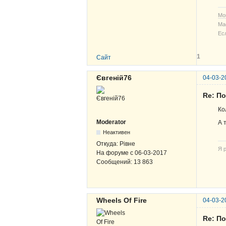
Мо
Ма
Ес
1
Сайт
Євгеній76
04-03-2
Re: По
Ко
Moderator
А 
Неактивен
Откуда:
Рівне
Я р
На форуме с
06-03-2017
Сообщений:
13 863
Wheels Of Fire
04-03-2
Re: По