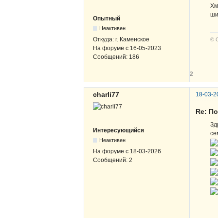
Хм
ши
Опытный
Неактивен
Откуда:
г. Каменское
© 
На форуме с
16-05-2023
Сообщений:
186
2
charli77
18-03-2
Re: По
Зд
Интересующийся
се
Неактивен
На форуме с
18-03-2026
Сообщений:
2