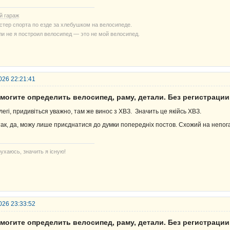
й гараж
стер спорта по езде за хлебушком на велосипеде.
ли не я построил велосипед — это не мой велосипед.
026 22:21:41
могите определить велосипед, раму, детали. Без регистрации
легі, придивіться уважно, там же винос з ХВЗ. Значить це якійсь ХВЗ.
так, да, можу лише приєднатися до думки попередніх постов. Схожий на непога
ухаюсь, значить я існую!
026 23:33:52
могите определить велосипед, раму, детали. Без регистрации