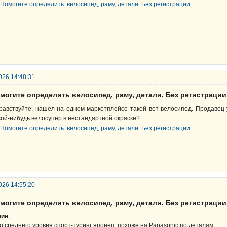
026 14:48:31
могите определить велосипед, раму, детали. Без регистрации
равствуйте, нашел на одном маркетплейсе такой вот велосипед. Продавец 
кой-нибудь велосупер в нестандартной окраске?
026 14:55:20
могите определить велосипед, раму, детали. Без регистрации
ин
,
о среднего уровня спорт-туринг японец, похоже на Panasonic по деталям.