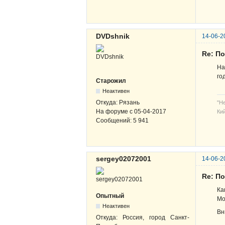
DVDshnik
14-06-2
Re: По
На
го
Старожил
Неактивен
Откуда:
Рязань
"Н
На форуме с
05-04-2017
Кий
Сообщений:
5 941
sergey02072001
14-06-2
Re: По
Ка
Опытный
Мо
Неактивен
Вн
Откуда:
Россия, город Санкт-