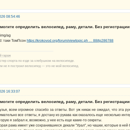
026 08:54:46
могите определить велосипед, раму, детали. Без регистрации
d: таки ТомПсон
https://krokovod.org/forum/viewtopic.ph … 88#p286788
й гараж
стер спорта по езде за хлебушком на велосипеде.
ли не я построил велосипед — это не мой велосипед.
026 16:33:07
могите определить велосипед, раму, детали. Без регистрации
узья, всем огромное спасибо за ответы. Вот уж никак не ожидал, что эта р
имательно все ответы, я достану из рукава как оказалось еще несколько инт
торую я забрал и, возможно, у нее есть еще какие-то секреты.
орая рама имеет уже сохранившиеся декали "Урал", но чашки, которые в ней