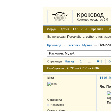
Кроковод
Крокодиловодство 2.0
Форум
Архив
ГАЛЕРЕЯ
Правила
По
Вы не вошли.
Пожалуйста, войдите или заре
→
Помоги
Кроковод
→
Раскопки. Музей.
Страницы
Назад
1
…
648
6
Сообщений с 9 736 по 9 750 из 9 889
kisa
14-06-2
Re: По
ка
Старожил
Пр
Неактивен
Откуда:
Киев