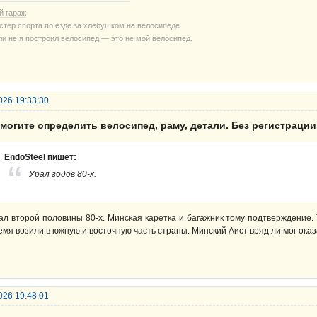
й гараж
стер спорта по езде за хлебушком на велосипеде.
ли не я построил велосипед — это не мой велосипед.
026 19:33:30
могите определить велосипед, раму, детали. Без регистрации
EndoSteel пишет:
Урал годов 80-х.
ал второй половины 80-х. Минская каретка и багажник тому подтверждение.
емя возили в южную и восточную часть страны. Минский Аист вряд ли мог оказ
026 19:48:01