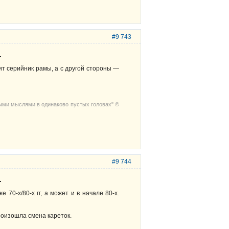
#9 743
.
т серийник рамы, а с другой стороны —
выми мыслями в одинаково пустых головах" ©
#9 744
.
 70-х/80-х гг, а может и в начале 80-х.
роизошла смена кареток.