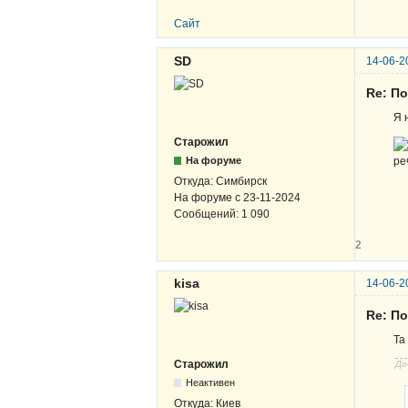
Сайт
SD
14-06-2
Re: По
Я 
Старожил
На форуме
ре
Откуда:
Симбирск
На форуме с
23-11-2024
Сообщений:
1 090
2
kisa
14-06-2
Re: По
Та
Старожил
До
Неактивен
Откуда:
Киев