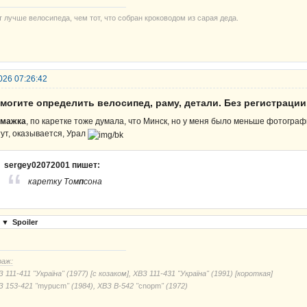
т лучше велосипеда, чем тот, что собран кроководом из сарая деда.
026 07:26:42
могите определить велосипед, раму, детали. Без регистрации
мажка
, по каретке тоже думала, что Минск, но у меня было меньше фотогра
тут, оказывается, Урал
sergey02072001 пишет:
каретку Том
п
сона
▼
Spoiler
раж:
 111-411 "Україна" (1977) [с козаком], ХВЗ 111-431 "Україна" (1991) [короткая]
З 153-421 "
mypucm
" (1984), ХВЗ В-542 "
cnорm
" (1972)