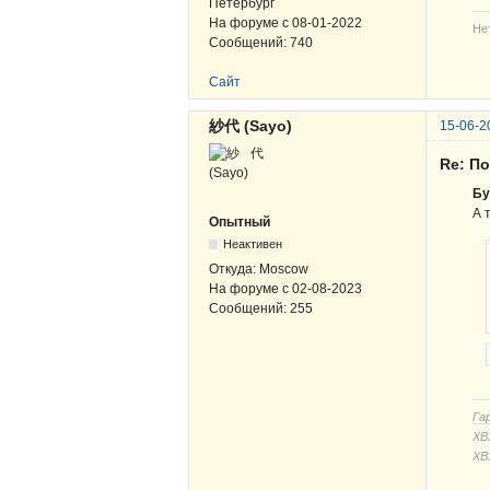
Петербург
На форуме с
08-01-2022
Не
Сообщений:
740
Сайт
紗代 (Sayo)
15-06-2
Re: По
Бу
А 
Опытный
Неактивен
Откуда:
Moscow
На форуме с
02-08-2023
Сообщений:
255
Га
ХВЗ
ХВ