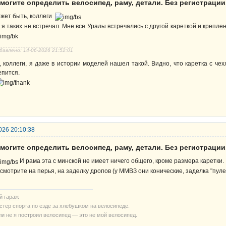
могите определить велосипед, раму, детали. Без регистрации
жет быть, коллеги
 я таких не встречал. Мне все Уралы встречались с другой кареткой и крепл
бавлено: 14-06-2026 21:52:01
, коллеги, я даже в истории моделей нашел такой. Видно, что каретка с чехл
епится.
026 20:10:38
могите определить велосипед, раму, детали. Без регистрации
И рама эта с минской не имеет ничего общего, кроме размера каретки.
смотрите на перья, на заделку дропов (у ММВЗ они конические, заделка "пулей"
й гараж
стер спорта по езде за хлебушком на велосипеде.
ли не я построил велосипед — это не мой велосипед.