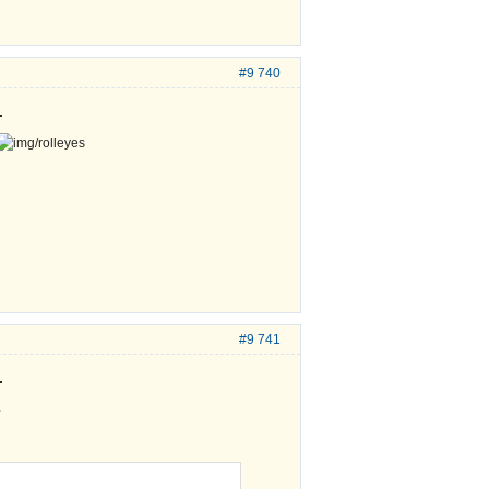
#9 740
.
#9 741
.
.