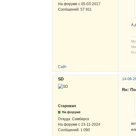
На форуме с
05-03-2017
Сообщений:
57 911
А 
Мо
Ма
Ес
Сайт
SD
14-06-2
Re: По
Старожил
На форуме
Откуда:
Симбирск
во
На форуме с
23-11-2024
ил
Сообщений:
1 090