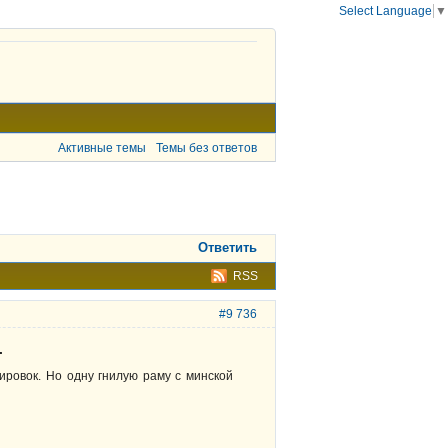
Select Language
▼
Активные темы
Темы без ответов
Ответить
RSS
#9 736
.
ировок. Но одну гнилую раму с минской