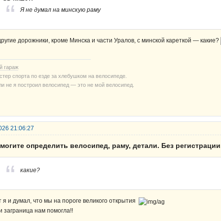
Я не думал на минскую раму
другие дорожники, кроме Минска и части Уралов, с минской кареткой — какие?
й гараж
стер спорта по езде за хлебушком на велосипеде.
ли не я построил велосипед — это не мой велосипед.
026 21:06:27
могите определить велосипед, раму, детали. Без регистрации
какие?
т я и думал, что мы на пороге великого открытия
и заграница нам помогла!!