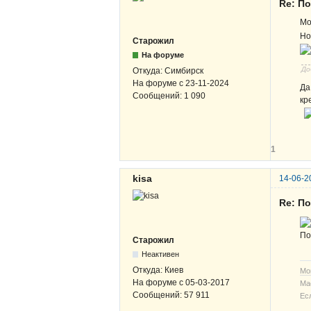
Re: По
Мо
Но
Старожил
На форуме
До
Откуда:
Симбирск
На форуме с
23-11-2024
Да
Сообщений:
1 090
кр
1
kisa
14-06-2
Re: По
По
Старожил
Неактивен
Откуда:
Киев
Мо
На форуме с
05-03-2017
Ма
Сообщений:
57 911
Ес