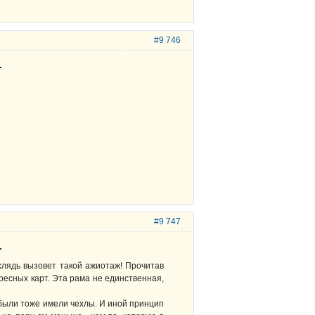
#9 746
.
#9 747
.
ухлядь вызовет такой ажиотаж! Прочитав
ересных карт. Эта рама не единственная,
 были тоже имели чехлы. И иной принцип