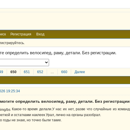
иск
Регистрация
Вход
гистрируйтесь.
те определить велосипед, раму, детали. Без регистрации.
49
650
651
652
…
660
Далее
026 19:25:34
могите определить велосипед, раму, детали. Без регистрации
Какое-то время делали.У нас их нет, разве что случайные из команд
реткой и остатками наклеек Урал, лично на органы разобрал.
о годы не знаю, но точно были такие.