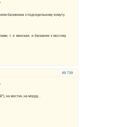
.
ением багажника к подседельному хомуту.
ами, т. е минская. и багажник к мостику
#9 739
.
), на мостик, на морду...