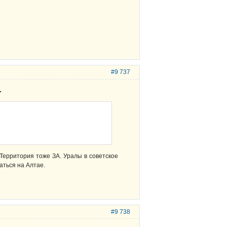
#9 737
.
 Территория тоже ЗА. Уралы в советское
аться на Алтае.
#9 738