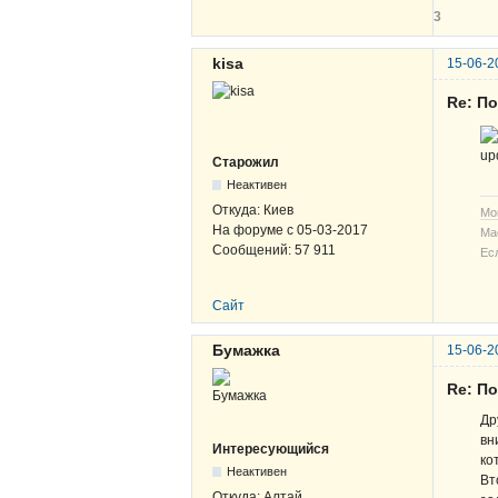
3
kisa
15-06-2
Re: По
up
Старожил
Неактивен
Откуда:
Киев
Мо
На форуме с
05-03-2017
Ма
Сообщений:
57 911
Ес
Сайт
Бумажка
15-06-2
Re: По
Др
вн
Интересующийся
ко
Неактивен
Вт
Откуда:
Алтай