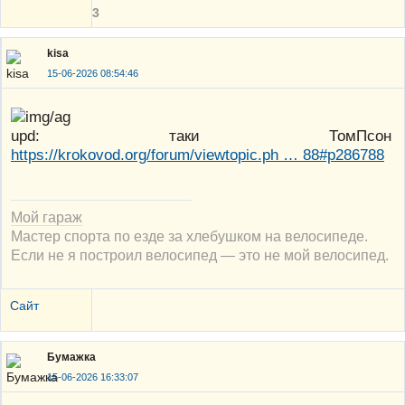
3
kisa
15-06-2026 08:54:46
upd: таки ТомПсон
https://krokovod.org/forum/viewtopic.ph … 88#p286788
Мой гараж
Мастер спорта по езде за хлебушком на велосипеде.
Если не я построил велосипед — это не мой велосипед.
Сайт
Бумажка
15-06-2026 16:33:07