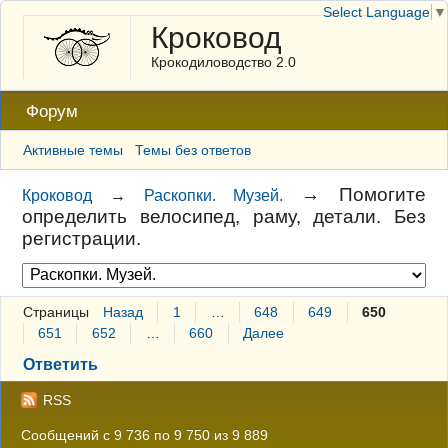
Select Language
▼
Кроковод
Крокодиловодство 2.0
Форум
Активные темы
Темы без ответов
→
Помогите
Кроковод
→
Раскопки. Музей.
определить велосипед, раму, детали. Без
регистрации.
Страницы
Назад
1
…
648
649
650
651
652
…
660
Далее
Ответить
RSS
Сообщений с 9 736 по 9 750 из 9 889