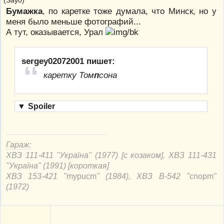
Бумажка
, по каретке тоже думала, что Минск, но у
меня было меньше фотографий...
А тут, оказывается, Урал
sergey02072001 пишет:
каретку Том
п
сона
▼
Spoiler
Гараж:
ХВЗ 111-411 "Україна" (1977) [с козаком], ХВЗ 111-431
"Україна" (1991) [короткая]
ХВЗ 153-421 "
mypucm
" (1984), ХВЗ В-542 "
cnорm
"
(1972)