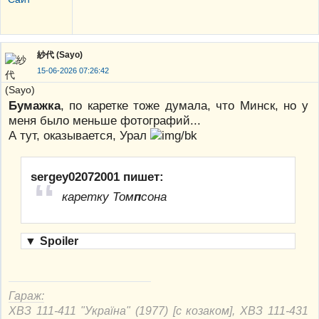
紗代 (Sayo)
15-06-2026 07:26:42
Бумажка
, по каретке тоже думала, что Минск, но у
меня было меньше фотографий...
А тут, оказывается, Урал
sergey02072001 пишет:
каретку Том
п
сона
▼
Spoiler
Гараж:
ХВЗ 111-411 "Україна" (1977) [с козаком], ХВЗ 111-431