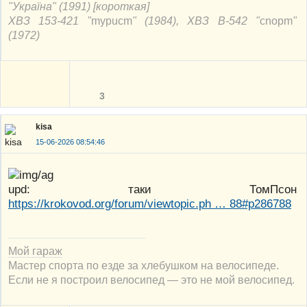
"Україна" (1991) [короткая]
ХВЗ 153-421 "
mypucm
" (1984), ХВЗ В-542 "
cnорm
"
(1972)
3
kisa
15-06-2026 08:54:46
upd: таки ТомПсон
https://krokovod.org/forum/viewtopic.ph … 88#p286788
Мой гараж
Мастер спорта по езде за хлебушком на велосипеде.
Если не я построил велосипед — это не мой велосипед.