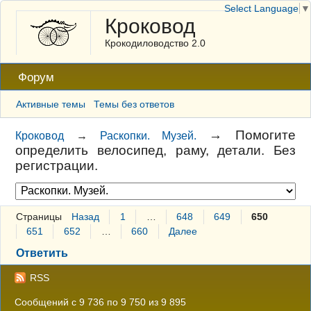
Select Language
▼
Кроковод
Крокодиловодство 2.0
Форум
Активные темы
Темы без ответов
→
Помогите
Кроковод
→
Раскопки. Музей.
определить велосипед, раму, детали. Без
регистрации.
Страницы
Назад
1
…
648
649
650
651
652
…
660
Далее
Ответить
RSS
Сообщений с 9 736 по 9 750 из 9 895