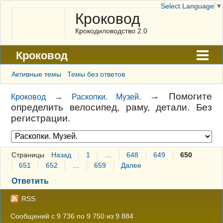
Select Language
▼
Кроковод
Крокодиловодство 2.0
Кроковод
Форум
Активные темы
Темы без ответов
Архив
→
Помогите
Кроковод
→
Раскопки. Музей.
определить велосипед, раму, детали. Без
ГАЛЕРЕЯ
регистрации.
Правила
Поиск
Страницы
Назад
1
…
648
649
650
Регистрация
651
652
…
659
Далее
Ответить
Вход
RSS
Сообщений с 9 736 по 9 750 из 9 884