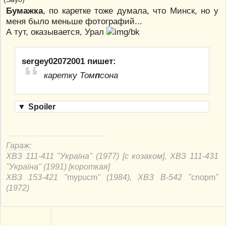
Бумажка
, по каретке тоже думала, что Минск, но у
меня было меньше фотографий...
А тут, оказывается, Урал
sergey02072001 пишет:
каретку Том
п
сона
▼
Spoiler
Гараж:
ХВЗ 111-411 "Україна" (1977) [с козаком], ХВЗ 111-431
"Україна" (1991) [короткая]
ХВЗ 153-421 "
mypucm
" (1984), ХВЗ В-542 "
cnорm
"
(1972)