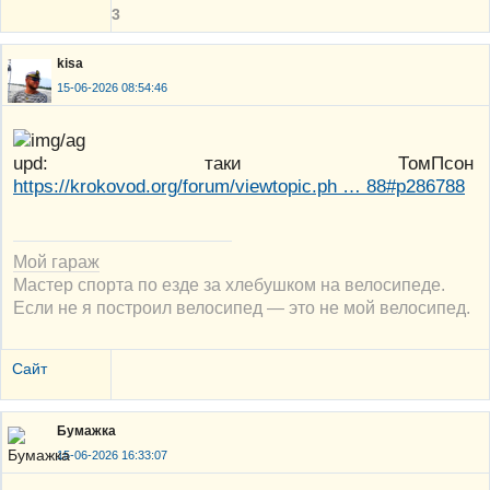
3
kisa
15-06-2026 08:54:46
upd: таки ТомПсон
https://krokovod.org/forum/viewtopic.ph … 88#p286788
Мой гараж
Мастер спорта по езде за хлебушком на велосипеде.
Если не я построил велосипед — это не мой велосипед.
Сайт
Бумажка
15-06-2026 16:33:07