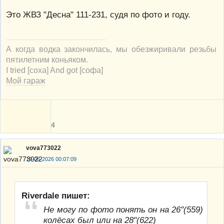
Это ЖВЗ "Десна" 111-231, судя по фото и году.
А когда водка закончилась, мы обезжиривали резьбы
пятилетним коньяком.
I tried [соха] And got [софа]
Мой гараж
4
vova773022
19-06-2026 00:07:09
Riverdale пишет:
Не могу по фото понять он на 26"(559)
колёсах был или на 28"(622)