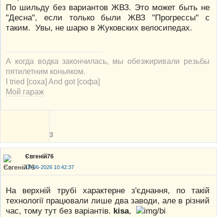
По шильду без вариантов ЖВЗ. Это может быть не
"Десна", если только были ЖВЗ "Прогрессы" с
таким. Увы, не шарю в Жуковских велосипедах.
А когда водка закончилась, мы обезжиривали резьбы
пятилетним коньяком.
I tried [соха] And got [софа]
Мой гараж
3
Євгеній76
19-06-2026 10:42:37
На верхній трубі характерне з'єднання, по такій
технології працювали лише два заводи, але в різний
час, тому тут без варіантів.
kisa
,