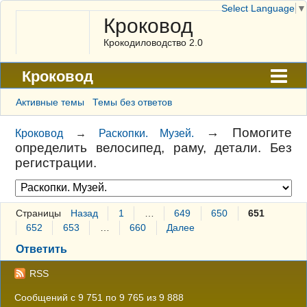
Select Language
▼
Кроковод
Крокодиловодство 2.0
Кроковод
Форум
Активные темы
Темы без ответов
Архив
→
Помогите
Кроковод
→
Раскопки. Музей.
определить велосипед, раму, детали. Без
ГАЛЕРЕЯ
регистрации.
Правила
Поиск
Страницы
Назад
1
…
649
650
651
Регистрация
652
653
…
660
Далее
Ответить
Вход
RSS
Сообщений с 9 751 по 9 765 из 9 888