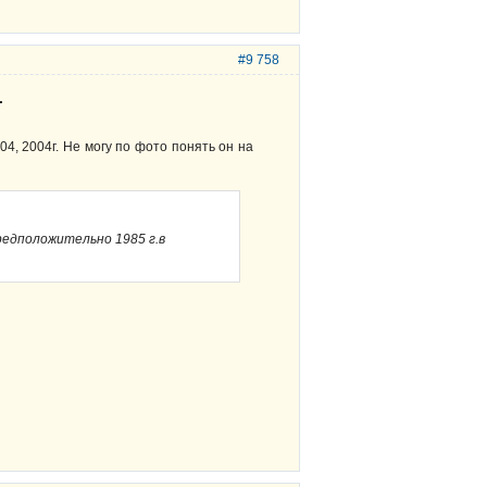
#9 758
.
04, 2004г. Не могу по фото понять он на
едположительно 1985 г.в