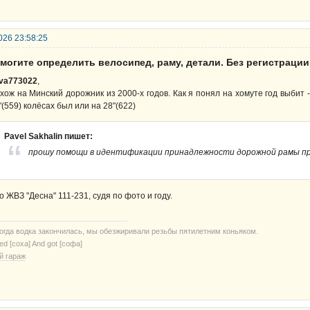
026 23:58:25
могите определить велосипед, раму, детали. Без регистрации
va773022
,
хож на Минский дорожник из 2000-х годов. Как я понял на хомуте год выбит -
"(559) колёсах был или на 28"(622)
Pavel Sakhalin пишет:
прошу помощи в идентификации принадлежности дорожной рамы пр
о ЖВЗ "Десна" 111-231, судя по фото и году.
когда водка закончилась, мы обезжиривали резьбы пятилетним коньяком.
ried [соха] And got [софа]
й гараж