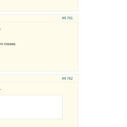
#9 761
.
то справа.
#9 762
.