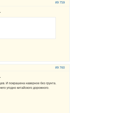
#9 759
.
#9 760
.
йцев. И покрашена наверное без грунта.
чего угодно китайского дорожного.