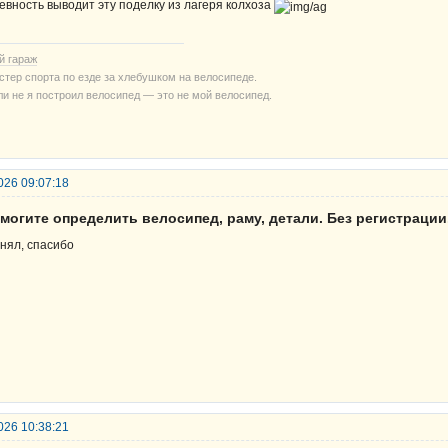
евность выводит эту поделку из лагеря колхоза
й гараж
стер спорта по езде за хлебушком на велосипеде.
ли не я построил велосипед — это не мой велосипед.
026 09:07:18
могите определить велосипед, раму, детали. Без регистрации
нял, спасибо
026 10:38:21