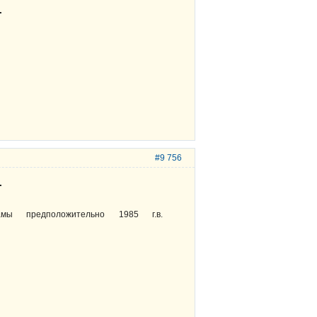
.
#9 756
.
мы предположительно 1985 г.в.