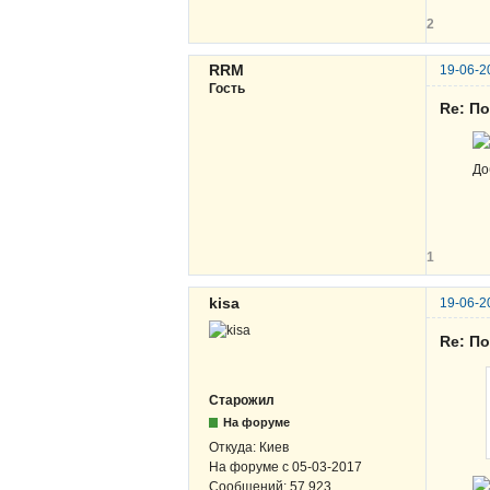
2
RRM
19-06-2
Гость
Re: По
До
1
kisa
19-06-2
Re: По
Старожил
На форуме
Откуда:
Киев
На форуме с
05-03-2017
Сообщений:
57 923