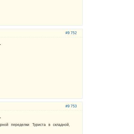
#9 752
.
#9 753
.
рной переделки Туриста в складной,