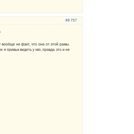
#9 757
.
у вообще не факт, что она от этой рамы.
е я привык видеть у хвз, правда это и не