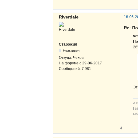
Riverdale
18-06-2
Re: По
vo
По
Старожил
26
Неактивен
Откуда:
Чехов
На форуме с
29-06-2017
Сообщений:
7 981
Эт
А 
I t
Мо
4