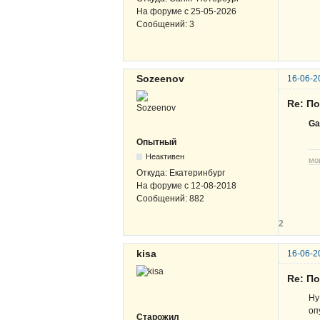
На форуме с
25-05-2026
Сообщений:
3
Sozeenov
16-06-2
Re: По
Ga
Опытный
Неактивен
мо
Откуда:
Екатеринбург
На форуме с
12-08-2018
Сообщений:
882
2
kisa
16-06-2
Re: По
Ну
оп
Старожил