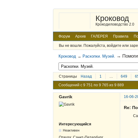
Кроковод
Крокодиловодство 2.0
Форум
Архив
ГАЛЕРЕЯ
Правила
По
Вы не вошли.
Пожалуйста, войдите или заре
→
Помоги
Кроковод
→
Раскопки. Музей.
Страницы
Назад
1
…
649
6
Сообщений с 9 751 по 9 765 из 9 889
Gavrik
16-06-2
Re: По
Са
Интересующийся
Неактивен
Откуда:
Санкт-Петербург