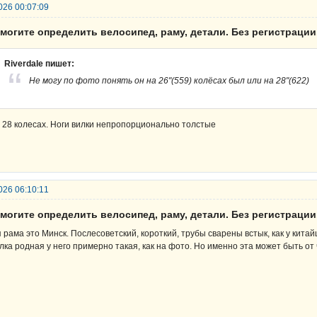
026 00:07:09
могите определить велосипед, раму, детали. Без регистрации
Riverdale пишет:
Не могу по фото понять он на 26"(559) колёсах был или на 28"(622)
 28 колесах. Ноги вилки непропорционально толстые
026 06:10:11
могите определить велосипед, раму, детали. Без регистрации
я рама это Минск. Послесоветский, короткий, трубы сварены встык, как у кита
лка родная у него примерно такая, как на фото. Но именно эта может быть от 