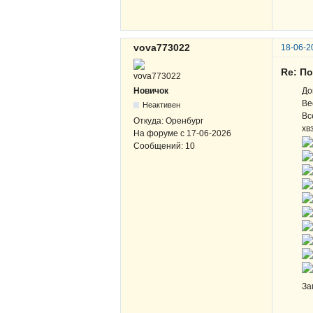
vova773022
18-06-2
Re: По
Новичок
До
Ве
Неактивен
Вс
Откуда:
Оренбург
хв
На форуме с
17-06-2026
Сообщений:
10
За