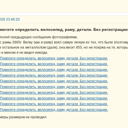
026 23:46:20
могите определить велосипед, раму, детали. Без регистрации
полнб предыдущее сообщение фотографиями.
с рамы 2665г. Вилку (как и раму) взял самую легкую из тех, что были (поэтом
е остальное на металлолом сдали), она весит 855, но не похржа на те, которы
з и мински я не видел никогда.
меры размеров не проводил.