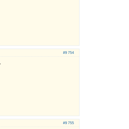
#9 754
.
#9 755