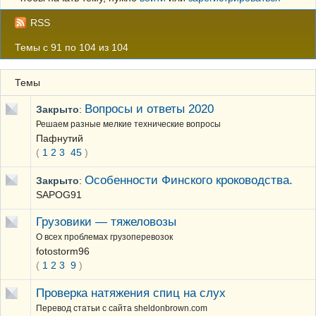
RSS
Темы с 91 по 104 из 104
Темы
Вопросы и ответы 2020
Закрыто
:
Решаем разные мелкие технические вопросы
Пафнутий
(
1
2
3
45
)
Особенности Финского кроководства.
Закрыто
:
SAPOG91
Грузовики — тяжеловозы
О всех проблемах грузоперевозок
fotostorm96
(
1
2
3
9
)
Проверка натяжения спиц на слух
Перевод статьи с сайта sheldonbrown.com