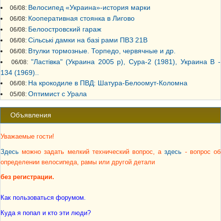
Велосипед «Украина»-история марки
06/08:
Кооперативная стоянка в Лигово
06/08:
Белоостровский гараж
06/08:
Сільські дамки на базі рами ПВЗ 21В
06/08:
Втулки тормозные. Торпедо, червячные и др.
06/08:
"Ластiвка" (Украина 2005 р), Сура-2 (1981), Украина В -
06/08:
134 (1969)..
На крокодиле в ПВД: Шатура-Белоомут-Коломна
06/08:
Оптимист с Урала
05/08:
Объявления
Уважаемые гости!
Здесь
можно задать мелкий технический вопрос, а
здесь
- вопрос об
определении велосипеда, рамы или другой детали
без регистрации.
Как пользоваться форумом.
Куда я попал и кто эти люди?