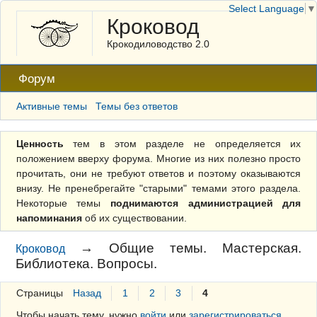
Select Language
▼
Кроковод
Крокодиловодство 2.0
Форум
Активные темы
Темы без ответов
Ценность
тем в этом разделе не определяется их
положением вверху форума. Многие из них полезно просто
прочитать, они не требуют ответов и поэтому оказываются
внизу. Не пренебрегайте "старыми" темами этого раздела.
Некоторые темы
поднимаются администрацией для
напоминания
об их существовании.
→
Общие темы. Мастерская.
Кроковод
Библиотека. Вопросы.
Страницы
Назад
1
2
3
4
Чтобы начать тему, нужно
войти
или
зарегистрироваться