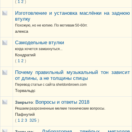
(
1
2
)
Изготовление и установка маслёнки на заднюю
втулку
Похожую, но не копию. По мотивам 50-60гг.
алекса
Самодельные втулки
когда хочется замахнуться...
Кондратий
(
1
2
)
Почему правильный музыкальный тон зависит
от длины, а не толщины спицы
Перевод статьи с сайта sheldonbrown.com
Торвальдс
Вопросы и ответы 2018
Закрыто
:
Решаем разрозненные мелкие технические вопросы.
Пафнутий
(
1
2
3
325
)
Лаборатория тяжёлых металлов
Закрыто
: