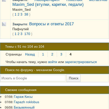
Maxim_Sed (втулки, каретки, педали)
Maxim_Sed
(
1
2
3
38
)
Вопросы и ответы 2017
Закрыто
:
Пафнутий
(
1
2
3
170
)
Темы с 91 по 104 из 104
Страницы
Назад
1
2
3
4
Чтобы начать тему, нужно
войти
или
зарегистрироваться
Поиск по форуму - механизм Google.
Свежие сообщения
Гараж Кисы
07/08:
Гараzh roklobus
07/08:
Безымянный
06/08: