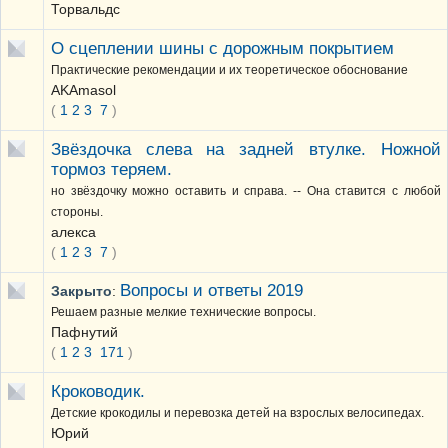
Торвальдс
О сцеплении шины с дорожным покрытием
Практические рекомендации и их теоретическое обоснование
AKAmasol
(
1
2
3
7
)
Звёздочка слева на задней втулке. Ножной
тормоз теряем.
но звёздочку можно оставить и справа. -- Она ставится с любой
стороны.
алекса
(
1
2
3
7
)
Вопросы и ответы 2019
Закрыто
:
Решаем разные мелкие технические вопросы.
Пафнутий
(
1
2
3
171
)
Кроководик.
Детские крокодилы и перевозка детей на взрослых велосипедах.
Юрий