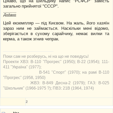
Цікаво, що на шильдику напис "РСФСР" замість
загально прийнятої "СССР".
Додано
Цей екземпляр — під Києвом. На жаль, його хазяїн
зараз ним не займається. Наскільки мені відомо,
зберігається в сухому сарайчику, немає вилки та
керма, а також згнив чепрак.
Поки сам не розберусь, ні на що не поведусь!
Проекти ХВЗ: В-110 "Прогрес" (1950); В-22 (1954); 111-
411 "Україна" (1977);
В-541 "Спорт" (1970); на рамі В-110
"Прогрес" (1958, 1950)
ЖВЗ: В-849 Десна-2 (1979); ГАЗ: В-025
"Школьник" (1966-1975 ?); ПВЗ: 21В (1964, 1974)
2
kisa