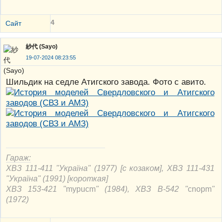
4
Сайт
紗代 (Sayo)
19-07-2024 08:23:55
Шильдик на седле Атигского завода. Фото с авито.
Гараж:
ХВЗ 111-411 "Україна" (1977) [с козаком], ХВЗ 111-431
"Україна" (1991) [короткая]
ХВЗ 153-421 "
mypucm
" (1984), ХВЗ В-542 "
cnорm
"
(1972)