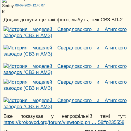
08-07-2024 12:48:07
Додам до купи ще такі фото, мабуть, теж СВЗ ВП-2:
Вже показував у непрофільній темі тут:
https://krokovod.org/forum/viewtopic.ph … 58#p235558