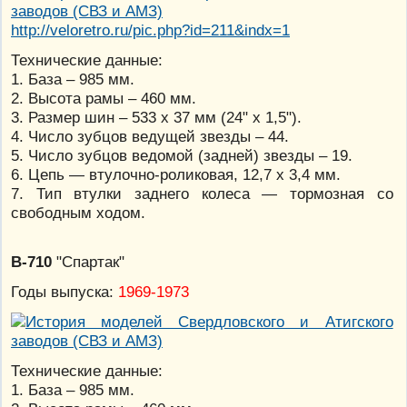
http://veloretro.ru/pic.php?id=211&indx=1
Технические данные:
1. База – 985 мм.
2. Высота рамы – 460 мм.
3. Размер шин – 533 х 37 мм (24" х 1,5").
4. Число зубцов ведущей звезды – 44.
5. Число зубцов ведомой (задней) звезды – 19.
6. Цепь — втулочно-роликовая, 12,7 х 3,4 мм.
7. Тип втулки заднего колеса — тормозная со
свободным ходом.
В-710
"Спартак"
Годы выпуска:
1969-1973
Технические данные:
1. База – 985 мм.