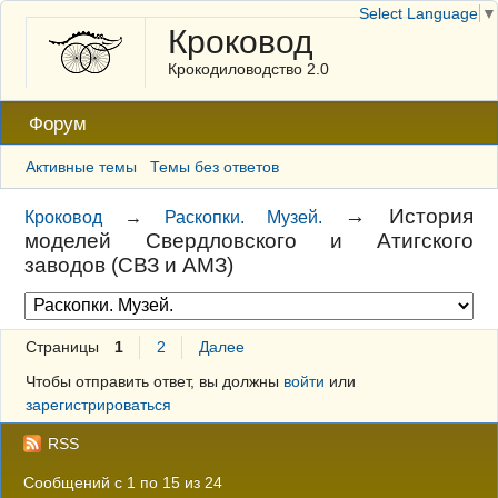
Select Language
▼
Кроковод
Крокодиловодство 2.0
Форум
Активные темы
Темы без ответов
→
История
Кроковод
→
Раскопки. Музей.
моделей Свердловского и Атигского
заводов (СВЗ и АМЗ)
Страницы
1
2
Далее
Чтобы отправить ответ, вы должны
войти
или
зарегистрироваться
RSS
Сообщений с 1 по 15 из 24