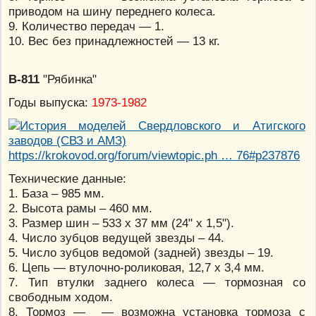
приводом на шину переднего колеса.
9. Количество передач — 1.
10. Вес без принадлежностей — 13 кг.
В-811
"Рябинка"
Годы выпуска:
1973-1982
https://krokovod.org/forum/viewtopic.ph … 76#p237876
Технические данные:
1. База – 985 мм.
2. Высота рамы – 460 мм.
3. Размер шин – 533 х 37 мм (24" х 1,5").
4. Число зубцов ведущей звезды – 44.
5. Число зубцов ведомой (задней) звезды – 19.
6. Цепь — втулочно-роликовая, 12,7 х 3,4 мм.
7. Тип втулки заднего колеса — тормозная со
свободным ходом.
8. Тормоз — — возможна установка тормоза с