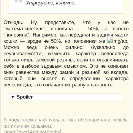
Утрируете, конечно.
Отнюдь. Ну, представьте, что у нас не
"математическая" половина — 50%, а просто
"половина". Например, как передняя и задняя части
кошки — вроде не 50%, но половинки же
.
Можно ведь очень сильно, буквально до
неузнаваемости, изменить характер велосипеда
только лишь заменой резины, если не ограничивать
себя в выборе здравым смыслом. Это не означает
знак равенства между рамой и резиной во вкладе,
который они вносят в определении характера
велосипеда, это означает их равную важность.
▼
Spoiler
А когда водка закончилась, мы обезжиривали резьбы
пятилетним коньяком.
I tried [соха] And got [софа]