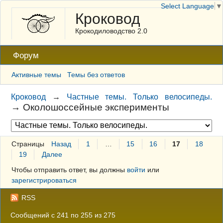
Select Language
▼
Кроковод
Крокодиловодство 2.0
Форум
Активные темы
Темы без ответов
Кроковод
→
Частные темы. Только велосипеды.
→
Околошоссейные эксперименты
Страницы
Назад
1
…
15
16
17
18
19
Далее
Чтобы отправить ответ, вы должны
войти
или
зарегистрироваться
RSS
Сообщений с 241 по 255 из 275