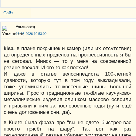
Сайт
Ульяновец
18-05-2026 10:53:09
kisa
, в плане покрышек и камер (или их отсутствия)
до определенных пределов на прогрессивность я бы
не сетовал. Минск — то у меня на современной
резине поехал! И ого-го как поехал!
И даже в статье велосипедиста 100-летней
давности, которую тут в том году выкладывали,
тоже упоминались тонкостенные шины большой
ширины. Просто традиционные тяжёлые каучуково-
металлические изделия слишком массово освоили
и привыкли к ним за послевоенные годы (ну и ещё
очень долговечные они, да).
в Книге была фраза про "вы не едете быстрее-вас
просто трясёт на шару". Так вот как раз
технологичная © резина убирает эту тряску на шару