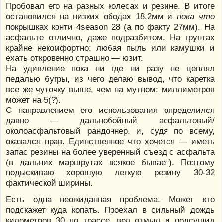
Пробовал его на разных колесах и резине. В итоге
остановился на низких ободах 18,2мм и
пока что
покрышках конти 4season 28 (а по факту 27мм). На
асфальте отлично, даже подразбитом. На грунтах
крайне некомфортно: любая пыль или камушки и
ехать откровенно страшно — юзит.
На удивление пока ни где ни разу не цеплял
педалью бугры, из чего делаю вывод, что каретка
все же чуточку выше, чем на мутном: миллиметров
может на 5(?).
С направлением его использования определился
давно — дальнобойный асфальтовый/
околоасфальтовый рандоннер, и, судя по всему,
оказался прав. Единственное что хочется — иметь
запас резины на более уверенный съезд с асфальта
(в дальних маршрутах всякое бывает). Поэтому
подыскиваю хорошую легкую резину 30-32
фактической ширины.
Есть одна неожиданная проблема. Может кто
подскажет куда копать. Проехал в сильный дождь
километров 30 по трассе, вел отмыл и подсушил