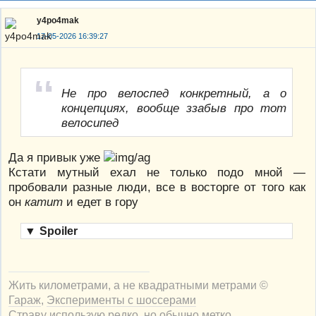
y4po4mak
17-05-2026 16:39:27
Не про велоспед конкретный, а о
концепциях, вообще ззабыв про тот
велосипед
Да я привык уже
Кстати мутный ехал не только подо мной —
пробовали разные люди, все в восторге от того как
он
катит
и едет в гору
▼
Spoiler
Жить километрами, а не квадратными метрами ©
Гараж
,
Эксперименты с шоссерами
Страву использую редко, но обычно метко