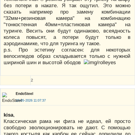
без потери в накате. Я так ощутил. Это можно
сказать например про замену комбинации
"32мм+резиновая камера" на комбинацию
"тонкостенная 40мм+пластиковая камера" на
туринге. Весить они будут одинаково, всеядность
колеса повысят, а потери будут только в
аэродинамике, что для туринга ну такое.
p.s. Про эстетику согласен: для некоторых
велосипедов образ складывается только с нужной
шириной шин и высотой ободов
2
EndoSteel
18-05-2026 11:07:37
kisa
,
Классическая рама ни фига не идеал, ей просто
свободно эволюционировать не дают. С помощью
такого костыля как карбон ее сейчас допилили до