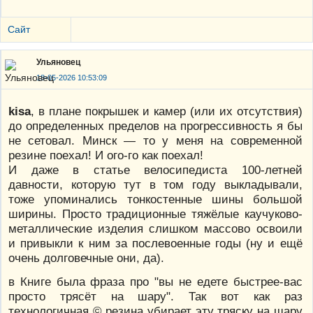
Сайт
Ульяновец
18-05-2026 10:53:09
kisa
, в плане покрышек и камер (или их отсутствия)
до определенных пределов на прогрессивность я бы
не сетовал. Минск — то у меня на современной
резине поехал! И ого-го как поехал!
И даже в статье велосипедиста 100-летней
давности, которую тут в том году выкладывали,
тоже упоминались тонкостенные шины большой
ширины. Просто традиционные тяжёлые каучуково-
металлические изделия слишком массово освоили
и привыкли к ним за послевоенные годы (ну и ещё
очень долговечные они, да).
в Книге была фраза про "вы не едете быстрее-вас
просто трясёт на шару". Так вот как раз
технологичная © резина убирает эту тряску на шару