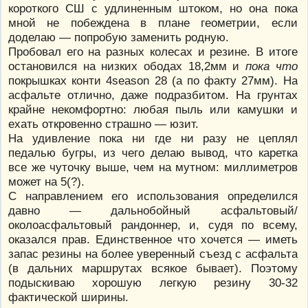
короткого СШ с удлиненным штоком, но она пока
мной не побеждена в плане геометрии, если
доделаю — попробую заменить родную.
Пробовал его на разных колесах и резине. В итоге
остановился на низких ободах 18,2мм и
пока что
покрышках конти 4season 28 (а по факту 27мм). На
асфальте отлично, даже подразбитом. На грунтах
крайне некомфортно: любая пыль или камушки и
ехать откровенно страшно — юзит.
На удивление пока ни где ни разу не цеплял
педалью бугры, из чего делаю вывод, что каретка
все же чуточку выше, чем на мутном: миллиметров
может на 5(?).
С направлением его использования определился
давно — дальнобойный асфальтовый/
околоасфальтовый рандоннер, и, судя по всему,
оказался прав. Единственное что хочется — иметь
запас резины на более уверенный съезд с асфальта
(в дальних маршрутах всякое бывает). Поэтому
подыскиваю хорошую легкую резину 30-32
фактической ширины.