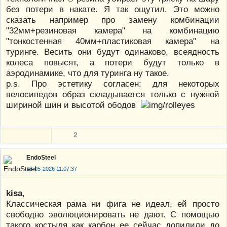
без потери в накате. Я так ощутил. Это можно
сказать например про замену комбинации
"32мм+резиновая камера" на комбинацию
"тонкостенная 40мм+пластиковая камера" на
туринге. Весить они будут одинаково, всеядность
колеса повысят, а потери будут только в
аэродинамике, что для туринга ну такое.
p.s. Про эстетику согласен: для некоторых
велосипедов образ складывается только с нужной
шириной шин и высотой ободов
2
EndoSteel
18-05-2026 11:07:37
kisa
,
Классическая рама ни фига не идеал, ей просто
свободно эволюционировать не дают. С помощью
такого костыля как карбон ее сейчас допилили до