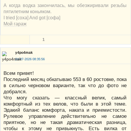
А когда водка закончилась, мы обезжиривали резьбы
пятилетним коньяком.
I tried [соха] And got [софа]
Мой гараж
1
y4po4mak
24-07-2026 08:35:56
Всем привет!
Последний месяц обкатываю 553 в 60 ростовке, пока
в сильно черновом варианте, так что до фото не
добрался.
Что могу сказать — классный велик, самый
комфортный из тех велов, что были в этой теме.
Эдакий баланс комфорта, наката и приемистости.
Рулевое управление действительно не самое
приятное, но не такая драматическая разница,
чтобы к этому не привыкнуть. Есть вилка от