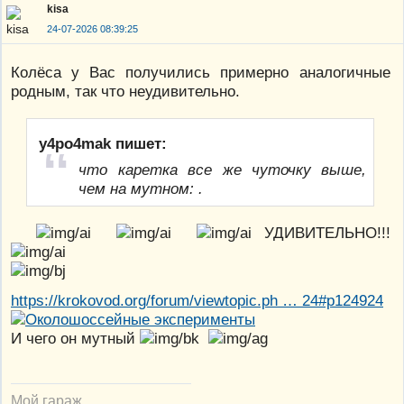
kisa
24-07-2026 08:39:25
Колёса у Вас получились примерно аналогичные
родным, так что неудивительно.
y4po4mak пишет:
что каретка все же чуточку выше,
чем на мутном: .
УДИВИТЕЛЬНО!!!
https://krokovod.org/forum/viewtopic.ph … 24#p124924
И чего он мутный
Мой гараж