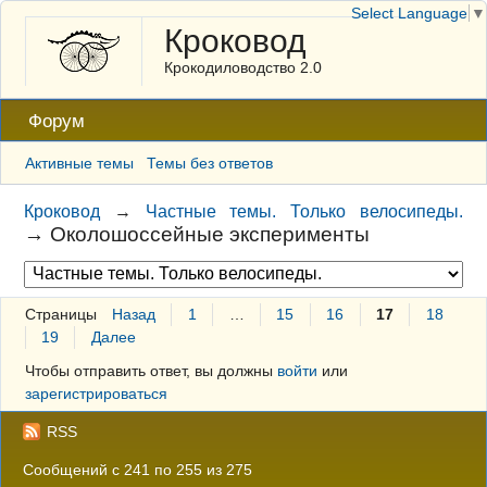
Select Language
▼
Кроковод
Крокодиловодство 2.0
Форум
Активные темы
Темы без ответов
Кроковод
→
Частные темы. Только велосипеды.
→
Околошоссейные эксперименты
Страницы
Назад
1
…
15
16
17
18
19
Далее
Чтобы отправить ответ, вы должны
войти
или
зарегистрироваться
RSS
Сообщений с 241 по 255 из 275