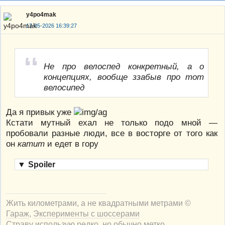
y4po4mak
17-05-2026 16:39:27
Не про велоспед конкретный, а о
концепциях, вообще ззабыв про тот
велосипед
Да я привык уже
Кстати мутный ехал не только подо мной —
пробовали разные люди, все в восторге от того как
он
катит
и едет в гору
▼
Spoiler
Жить километрами, а не квадратными метрами ©
Гараж
,
Эксперименты с шоссерами
Страву использую редко, но обычно метко