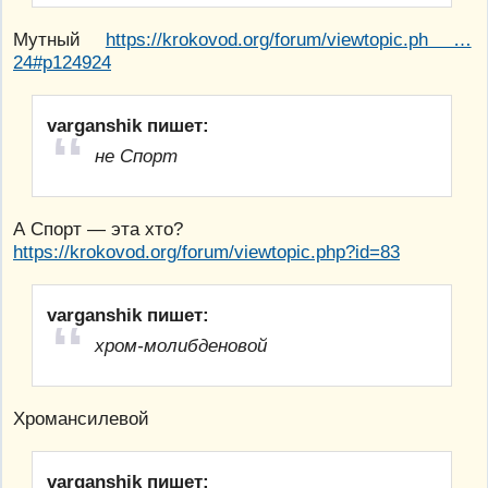
Мутный
https://krokovod.org/forum/viewtopic.ph …
24#p124924
varganshik пишет:
не Спорт
А Спорт — эта хто?
https://krokovod.org/forum/viewtopic.php?id=83
varganshik пишет:
хром-молибденовой
Хромансилевой
varganshik пишет: