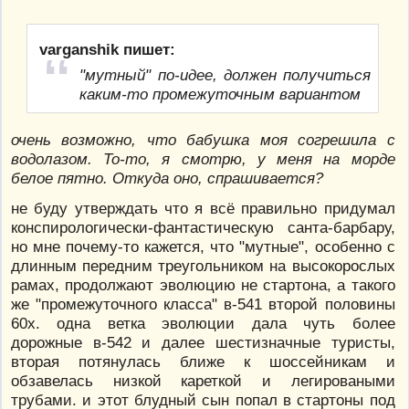
varganshik пишет:
"мутный" по-идее, должен получиться
каким-то промежуточным вариантом
очень возможно, что бабушка моя согрешила с
водолазом. То-то, я смотрю, у меня на морде
белое пятно. Откуда оно, спрашивается?
не буду утверждать что я всё правильно придумал
конспирологически-фантастическую санта-барбару,
но мне почему-то кажется, что "мутные", особенно с
длинным передним треугольником на высокорослых
рамах, продолжают эволюцию не стартона, а такого
же "промежуточного класса" в-541 второй половины
60х. одна ветка эволюции дала чуть более
дорожные в-542 и далее шестизначные туристы,
вторая потянулась ближе к шоссейникам и
обзавелась низкой кареткой и легироваными
трубами. и этот блудный сын попал в стартоны под