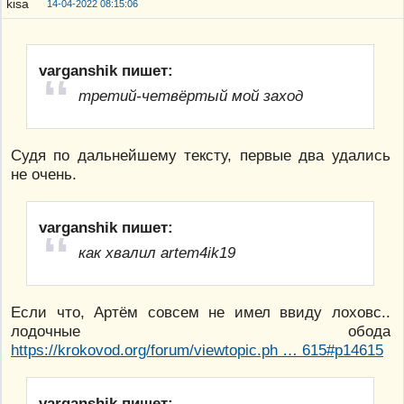
14-04-2022 08:15:06
varganshik пишет:
третий-четвёртый мой заход
Судя по дальнейшему тексту, первые два удались
не очень.
varganshik пишет:
как хвалил artem4ik19
Если что, Артём совсем не имел ввиду лоховс..
лодочные обода
https://krokovod.org/forum/viewtopic.ph … 615#p14615
varganshik пишет: