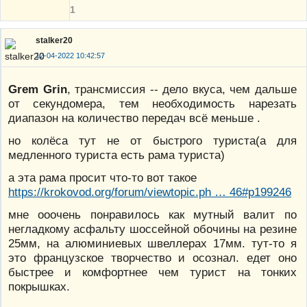
1
stalker20
12-04-2022 10:42:57
Grem Grin
, трансмиссия -- дело вкуса, чем дальше
от секундомера, тем необходимость нарезать
диапазон на количество передач всё меньше .
но колёса тут не от быстрого туриста(а для
медленного туриста есть рама туриста)
а эта рама просит что-то вот такое
https://krokovod.org/forum/viewtopic.ph … 46#p199246
мне ооочень понравилось как мутный валит по
негладкому асфальту шоссейной обочины на резине
25мм, на алюминиевых швеллерах 17мм. тут-то я
это французское творчество и осознал. едет оно
быстрее и комфортнее чем турист на тонких
покрышках.