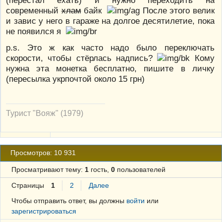
(перестал ехать) и нужно переходить на
современный
хлам
байк
После этого велик
и завис у него в гараже на долгое десятилетие, пока
не появился я
p.s. Это ж как часто надо было переключать
скорости, чтобы стёрлась надпись?
Кому
нужна эта монетка бесплатно, пишите в личку
(пересылка укрпочтой около 15 грн)
Турист "Вояж" (1979)
Просмотров: 10 931
Просматривают тему:
1
гость,
0
пользователей
Страницы
1
2
Далее
Чтобы отправить ответ, вы должны
войти
или
зарегистрироваться