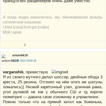
хранцузских ранденнеров очень даже уместно.
А когда водка закончилась, мы обезжиривали резьбы
пятилетним коньяком.
I tried [соха] And got [софа]
Мой гараж
2
artem4ik19
13-04-2022 19:02:18
varganshik
, привествую
Я из своего мутного делал шоссер, двойные обода 3
креста, 25 резина. Отгонял на нём огого аж шатуны
ломались)) Низкий кареточный узел, длинная рама,
угол рулевой не как у обычного СШ и тд короче
геометрия — давала свою изюминку в управлении.
Помню только что на прямой катил как боженька,