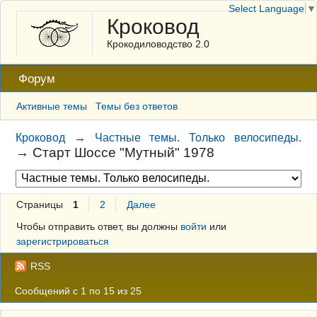
Select Language
▼
Кроковод
Крокодиловодство 2.0
Форум
Активные темы
Темы без ответов
Кроковод
→
Частные темы. Только велосипеды.
→
Старт Шоссе "Мутный" 1978
Страницы
1
2
Далее
Чтобы отправить ответ, вы должны
войти
или
зарегистрироваться
RSS
Сообщений с 1 по 15 из 25