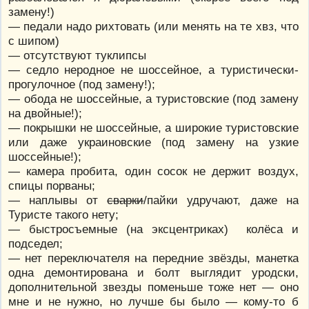
замену!)
— педали надо рихтовать (или менять на те хвз, что
с шипом)
— отсутствуют туклипсы
— седло неродное не шоссейное, а туристически-
прогулочное (под замену!);
— обода не шоссейные, а туристовские (под замену
на двойные!);
— покрышки не шоссейные, а широкие туристовские
или даже украиновские (под замену на узкие
шоссейные!);
— камера пробита, один сосок не держит воздух,
спицы порваны;
— наплывы от
сварки
/пайки удручают, даже на
Туристе такого нету;
— быстросъемные (на эксцентриках) колёса и
подседел;
— нет переключателя на передние звёзды, манетка
одна демонтирована и болт выглядит уродски,
дополнительной звезды поменьше тоже нет — оно
мне и не нужно, но лучше бы было — кому-то б