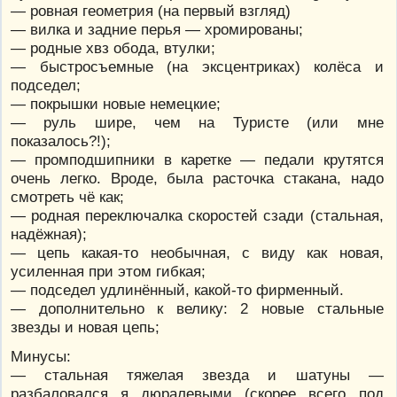
— ровная геометрия (на первый взгляд)
— вилка и задние перья — хромированы;
— родные хвз обода, втулки;
— быстросъемные (на эксцентриках) колёса и
подседел;
— покрышки новые немецкие;
— руль шире, чем на Туристе (или мне
показалось?!);
— промподшипники в каретке — педали крутятся
очень легко. Вроде, была расточка стакана, надо
смотреть чё как;
— родная переключалка скоростей сзади (стальная,
надёжная);
— цепь какая-то необычная, с виду как новая,
усиленная при этом гибкая;
— подседел удлинённый, какой-то фирменный.
— дополнительно к велику: 2 новые стальные
звезды и новая цепь;
Минусы:
— стальная тяжелая звезда и шатуны —
разбаловался я дюралевыми (скорее всего под