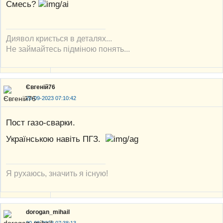
Смесь?
Диявол криється в деталях...
Не займайтесь підміною понять...
Євгеній76
20-09-2023 07:10:42
Пост газо-сварки.
Українською навіть ПГЗ.
Я рухаюсь, значить я існую!
dorogan_mihail
20-09-2023 07:38:13