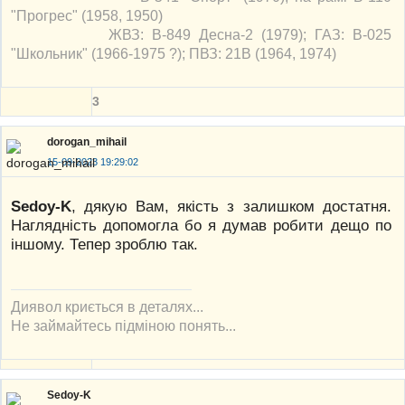
"Прогрес" (1958, 1950)
ЖВЗ: В-849 Десна-2 (1979); ГАЗ: В-025
"Школьник" (1966-1975 ?); ПВЗ: 21В (1964, 1974)
3
dorogan_mihail
15-09-2023 19:29:02
Sedoy-K
, дякую Вам, якість з залишком достатня.
Наглядність допомогла бо я думав робити дещо по
іншому. Тепер зроблю так.
Диявол криється в деталях...
Не займайтесь підміною понять...
Sedoy-K