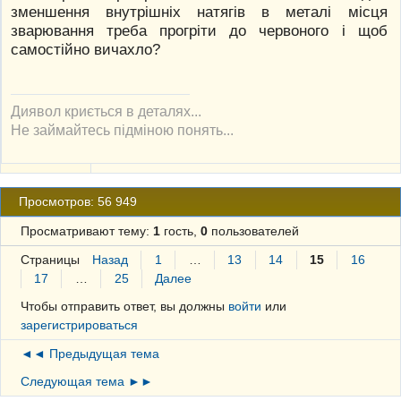
зменшення внутрішніх натягів в металі місця
зварювання треба прогріти до червоного і щоб
самостійно вичахло?
Диявол криється в деталях...
Не займайтесь підміною понять...
Просмотров: 56 949
Просматривают тему:
1
гость,
0
пользователей
Страницы
Назад
1
…
13
14
15
16
17
…
25
Далее
Чтобы отправить ответ, вы должны
войти
или
зарегистрироваться
◄◄ Предыдущая тема
Следующая тема ►►