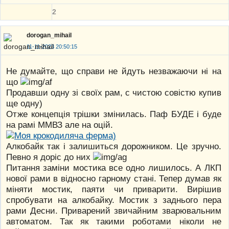
2
dorogan_mihail
11-11-2023 20:50:15
Не думайте, що справи не йдуть незважаючи ні на
що
Продавши одну зі своїх рам, с чистою совістю купив
ще одну)
Отже концепція трішки змінилась. Паф БУДЕ і буде
на рамі ММВЗ але на оцій.
Алкобайк так і залишиться дорожником. Це зручно.
Певно я доріс до них
Питання заміни мостика все одно лишилось. А ЛКП
нової рами в відносно гарному стані. Тепер думав як
міняти мостик, паяти чи приварити. Вирішив
спробувати на алкобайку. Мостик з заднього пера
рами Десни. Приварений звичайним зварювальним
автоматом. Так як такими роботами ніколи не