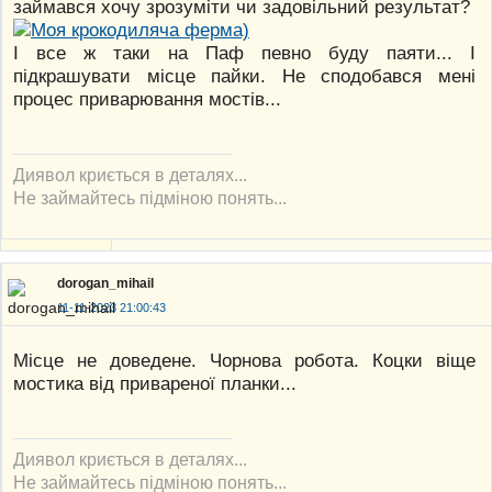
займався хочу зрозуміти чи задовільний результат?
І все ж таки на Паф певно буду паяти... І
підкрашувати місце пайки. Не сподобався мені
процес приварювання мостів...
Диявол криється в деталях...
Не займайтесь підміною понять...
dorogan_mihail
11-11-2023 21:00:43
Місце не доведене. Чорнова робота. Коцки віще
мостика від привареної планки...
Диявол криється в деталях...
Не займайтесь підміною понять...