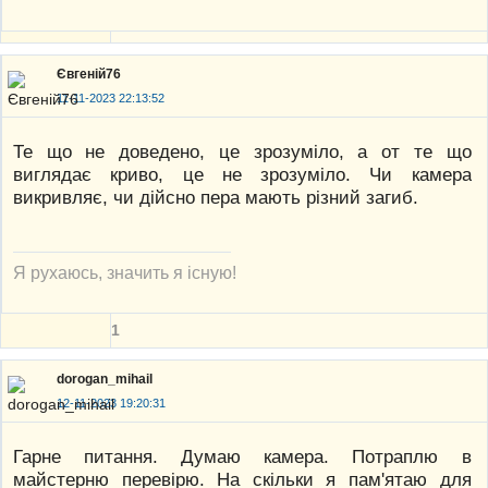
Євгеній76
11-11-2023 22:13:52
Те що не доведено, це зрозуміло, а от те що
виглядає криво, це не зрозуміло. Чи камера
викривляє, чи дійсно пера мають різний загиб.
Я рухаюсь, значить я існую!
1
dorogan_mihail
12-11-2023 19:20:31
Гарне питання. Думаю камера. Потраплю в
майстерню перевірю. На скільки я пам'ятаю для