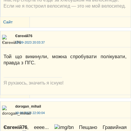
Если не я построил велосипед — это не мой велосипед.
Сайт
Євгеній76
19-09-2023 20:03:37
Той що викинули, можна спробувати полікувати,
правда з ПГС.
Я рухаюсь, значить я існую!
dorogan_mihail
19-09-2023 22:00:04
Євгеній76
, ееее...
Пещано Гравийная