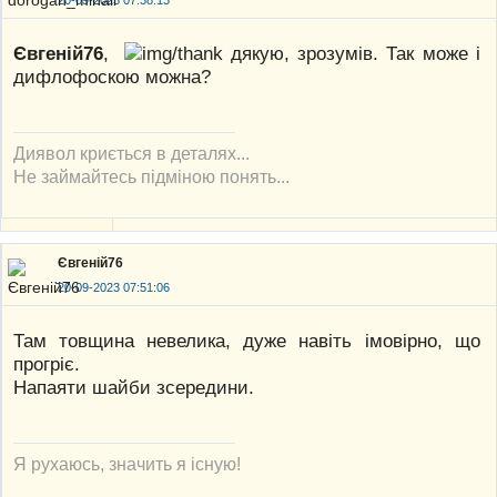
Євгеній76
,
дякую, зрозумів. Так може і
дифлофоскою можна?
Диявол криється в деталях...
Не займайтесь підміною понять...
Євгеній76
20-09-2023 07:51:06
Там товщина невелика, дуже навіть імовірно, що
прогріє.
Напаяти шайби зсередини.
Я рухаюсь, значить я існую!