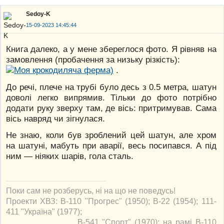
Sedoy-K
15-09-2023 14:45:44
Книга далеко, а у мене збереглося фото. Я рівняв на
замовлення (пробачення за низьку різкість):
.
До речі, плече на трубі було десь з 0.5 метра, шатун
доволі легко випрямив. Тільки до фото потрібно
додати руку зверху там, де вісь: притримував. Сама
вісь навряд чи зігнулася.
Не знаю, коли був зроблений цей шатун, але хром
на шатуні, мабуть при аварії, весь посипався. А під
ним — ніяких шарів, гола сталь.
Поки сам не розберусь, ні на що не поведусь!
Проекти ХВЗ: В-110 "Прогрес" (1950); В-22 (1954); 111-
411 "Україна" (1977);
В-541 "Спорт" (1970); на рамі В-110