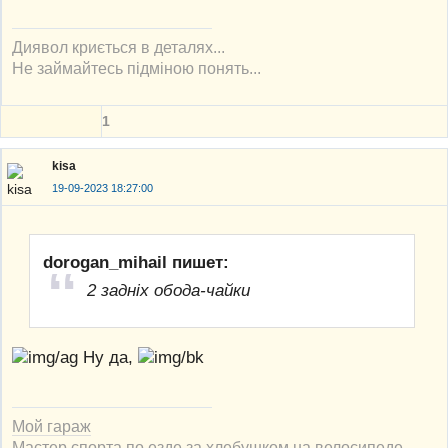
Диявол криється в деталях...
Не займайтесь підміною понять...
1
kisa
19-09-2023 18:27:00
dorogan_mihail пишет:
2 задніх обода-чайки
Ну да,
Мой гараж
Мастер спорта по езде за хлебушком на велосипеде.