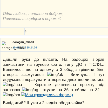
Одна любовь, наполнена добром,
Повелевала сердцем и пером. ©
4
dorogan_mihail
19-09-2023 18:24:36
Дійшли руки до вілсета. На радощах зібрав
запчастини на групове фото, типу ДО і ПІСЛЯ...
Виявилось що на одному з 3 ободів тріщини біля
отворів, засмутився
Викинув... І тут
додумався порахувати отвори на двох що лишились
Коротше дешевизна проекту під
загрозою
втулки на 36 а обода на 32...
Вихід який? Шукати 2 задніх обода-чайки?