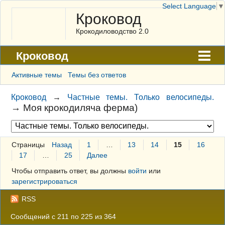
Select Language
▼
Кроковод
Крокодиловодство 2.0
Кроковод
Форум
Активные темы
Темы без ответов
Архив
Кроковод
→
Частные темы. Только велосипеды.
→
Моя крокодиляча ферма)
ГАЛЕРЕЯ
Правила
Страницы
Назад
1
…
13
14
15
16
Поиск
17
…
25
Далее
Регистрация
Чтобы отправить ответ, вы должны
войти
или
зарегистрироваться
Вход
RSS
Сообщений с 211 по 225 из 364