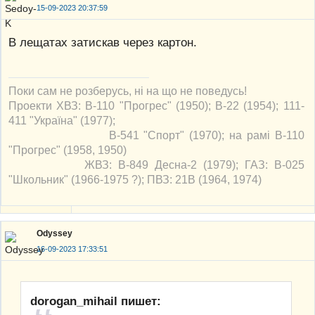
15-09-2023 20:37:59
В лещатах затискав через картон.
Поки сам не розберусь, ні на що не поведусь!
Проекти ХВЗ: В-110 "Прогрес" (1950); В-22 (1954); 111-
411 "Україна" (1977);
В-541 "Спорт" (1970); на рамі В-110
"Прогрес" (1958, 1950)
ЖВЗ: В-849 Десна-2 (1979); ГАЗ: В-025
"Школьник" (1966-1975 ?); ПВЗ: 21В (1964, 1974)
Odyssey
16-09-2023 17:33:51
dorogan_mihail пишет: