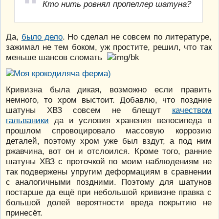
Кто нить ровнял пропеллер шатуна?
Да,
было дело
. Но сделал не совсем по литературе,
зажимал не тем боком, уж простите, решил, что так
меньше шансов сломать
Кривизна была дикая, возможно если править
немного, то хром выстоит. Добавлю, что поздние
шатуны ХВЗ совсем не блещут
качеством
гальваники
да и условия хранения велосипеда в
прошлом спровоцировало массовую коррозию
деталей, поэтому хром уже был вздут, а под ним
ржавчина, вот он и отслоился. Кроме того, ранние
шатуны ХВЗ с проточкой по моим наблюдениям не
так подвержены упругим деформациям в сравнении
с аналогичными поздними. Поэтому для шатунов
постарше да ещё при небольшой кривизне правка с
большой долей вероятности вреда покрытию не
принесёт.