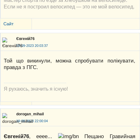
Если не я построил велосипед — это не мой велосипед.
Сайт
Євгеній76
19-09-2023 20:03:37
Той що викинули, можна спробувати полікувати,
правда з ПГС.
Я рухаюсь, значить я існую!
dorogan_mihail
19-09-2023 22:00:04
Євгеній76
, ееее...
Пещано Гравийная