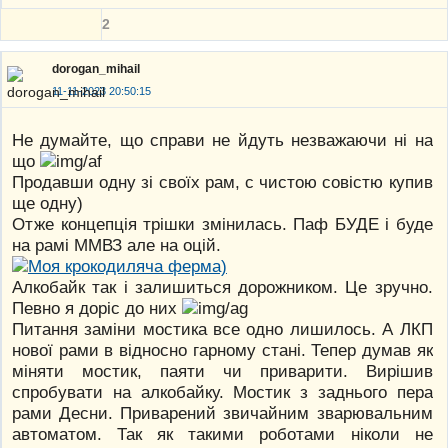
2
dorogan_mihail
11-11-2023 20:50:15
Не думайте, що справи не йдуть незважаючи ні на
що
Продавши одну зі своїх рам, с чистою совістю купив
ще одну)
Отже концепція трішки змінилась. Паф БУДЕ і буде
на рамі ММВЗ але на оцій.
Алкобайк так і залишиться дорожником. Це зручно.
Певно я доріс до них
Питання заміни мостика все одно лишилось. А ЛКП
нової рами в відносно гарному стані. Тепер думав як
міняти мостик, паяти чи приварити. Вирішив
спробувати на алкобайку. Мостик з заднього пера
рами Десни. Приварений звичайним зварювальним
автоматом. Так як такими роботами ніколи не