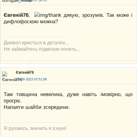
20-09-2023 07:38:13
Євгеній76
,
дякую, зрозумів. Так може і
дифлофоскою можна?
Диявол криється в деталях...
Не займайтесь підміною понять...
Євгеній76
20-09-2023 07:51:06
Там товщина невелика, дуже навіть імовірно, що
прогріє.
Напаяти шайби зсередини.
Я рухаюсь, значить я існую!