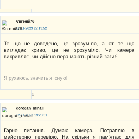
Євгеній76
11-11-2023 22:13:52
Те що не доведено, це зрозуміло, а от те що
виглядає криво, це не зрозуміло. Чи камера
викривляє, чи дійсно пера мають різний загиб.
Я рухаюсь, значить я існую!
1
dorogan_mihail
12-11-2023 19:20:31
Гарне питання. Думаю камера. Потраплю в
майстерню перевірю. На скільки я пам'ятаю для