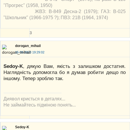
"Прогрес" (1958, 1950)
ЖВЗ: В-849 Десна-2 (1979); ГАЗ: В-025
"Школьник" (1966-1975 ?); ПВЗ: 21В (1964, 1974)
3
dorogan_mihail
15-09-2023 19:29:02
Sedoy-K
, дякую Вам, якість з залишком достатня.
Наглядність допомогла бо я думав робити дещо по
іншому. Тепер зроблю так.
Диявол криється в деталях...
Не займайтесь підміною понять...
Sedoy-K