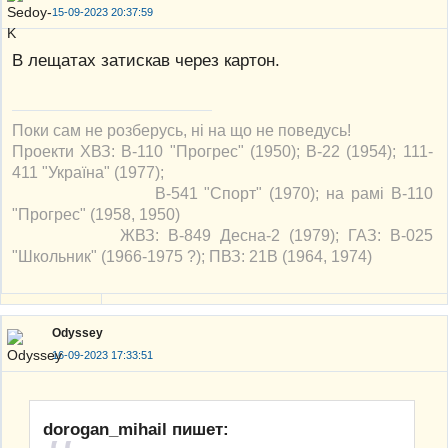
15-09-2023 20:37:59
В лещатах затискав через картон.
Поки сам не розберусь, ні на що не поведусь!
Проекти ХВЗ: В-110 "Прогрес" (1950); В-22 (1954); 111-
411 "Україна" (1977);
В-541 "Спорт" (1970); на рамі В-110
"Прогрес" (1958, 1950)
ЖВЗ: В-849 Десна-2 (1979); ГАЗ: В-025
"Школьник" (1966-1975 ?); ПВЗ: 21В (1964, 1974)
Odyssey
16-09-2023 17:33:51
dorogan_mihail пишет: