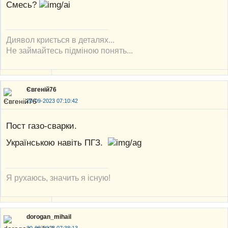
Смесь?
Диявол криється в деталях...
Не займайтесь підміною понять...
Євгеній76
20-09-2023 07:10:42
Пост газо-сварки.
Українською навіть ПГЗ.
Я рухаюсь, значить я існую!
dorogan_mihail