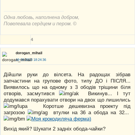
Одна любовь, наполнена добром,
Повелевала сердцем и пером. ©
4
dorogan_mihail
19-09-2023 18:24:36
Дійшли руки до вілсета. На радощах зібрав
запчастини на групове фото, типу ДО і ПІСЛЯ...
Виявилось що на одному з 3 ободів тріщини біля
отворів, засмутився
Викинув... І тут
додумався порахувати отвори на двох що лишились
Коротше дешевизна проекту під
загрозою
втулки на 36 а обода на 32...
Вихід який? Шукати 2 задніх обода-чайки?