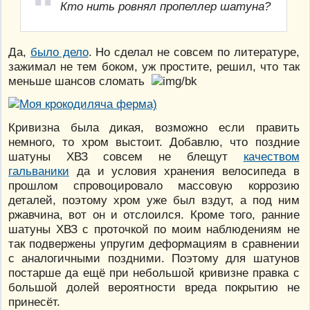
Кто нить ровнял пропеллер шатуна?
Да,
было дело
. Но сделал не совсем по литературе,
зажимал не тем боком, уж простите, решил, что так
меньше шансов сломать
Кривизна была дикая, возможно если править
немного, то хром выстоит. Добавлю, что поздние
шатуны ХВЗ совсем не блещут
качеством
гальваники
да и условия хранения велосипеда в
прошлом спровоцировало массовую коррозию
деталей, поэтому хром уже был вздут, а под ним
ржавчина, вот он и отслоился. Кроме того, ранние
шатуны ХВЗ с проточкой по моим наблюдениям не
так подвержены упругим деформациям в сравнении
с аналогичными поздними. Поэтому для шатунов
постарше да ещё при небольшой кривизне правка с
большой долей вероятности вреда покрытию не
принесёт.