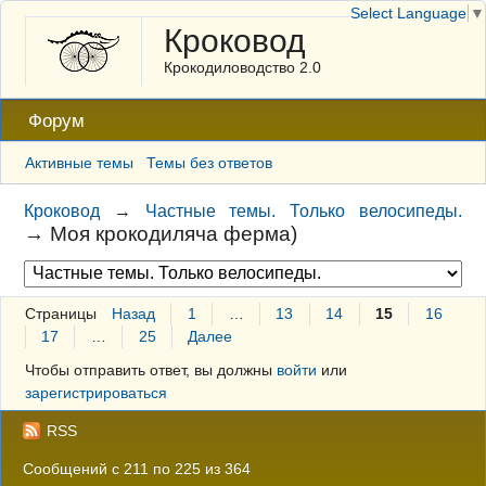
Select Language
▼
Кроковод
Крокодиловодство 2.0
Форум
Активные темы
Темы без ответов
Кроковод
→
Частные темы. Только велосипеды.
→
Моя крокодиляча ферма)
Страницы
Назад
1
…
13
14
15
16
17
…
25
Далее
Чтобы отправить ответ, вы должны
войти
или
зарегистрироваться
RSS
Сообщений с 211 по 225 из 364