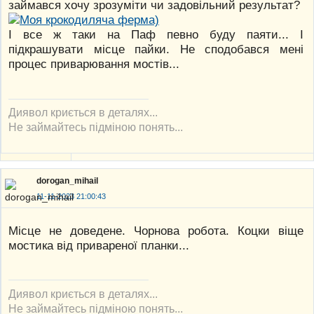
займався хочу зрозуміти чи задовільний результат?
І все ж таки на Паф певно буду паяти... І
підкрашувати місце пайки. Не сподобався мені
процес приварювання мостів...
Диявол криється в деталях...
Не займайтесь підміною понять...
dorogan_mihail
11-11-2023 21:00:43
Місце не доведене. Чорнова робота. Коцки віще
мостика від привареної планки...
Диявол криється в деталях...
Не займайтесь підміною понять...