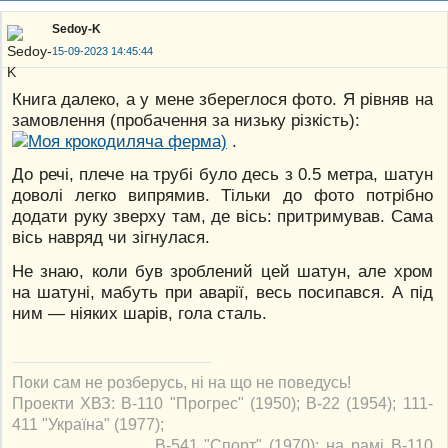
Sedoy-K
15-09-2023 14:45:44
Книга далеко, а у мене збереглося фото. Я рівняв на
замовлення (пробачення за низьку різкість):
.
До речі, плече на трубі було десь з 0.5 метра, шатун
доволі легко випрямив. Тільки до фото потрібно
додати руку зверху там, де вісь: притримував. Сама
вісь навряд чи зігнулася.
Не знаю, коли був зроблений цей шатун, але хром
на шатуні, мабуть при аварії, весь посипався. А під
ним — ніяких шарів, гола сталь.
Поки сам не розберусь, ні на що не поведусь!
Проекти ХВЗ: В-110 "Прогрес" (1950); В-22 (1954); 111-
411 "Україна" (1977);
В-541 "Спорт" (1970); на рамі В-110