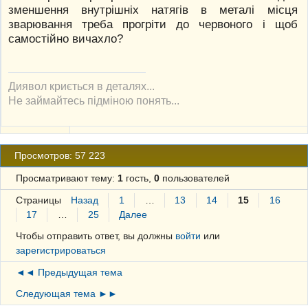
зменшення внутрішніх натягів в металі місця
зварювання треба прогріти до червоного і щоб
самостійно вичахло?
Диявол криється в деталях...
Не займайтесь підміною понять...
Просмотров: 57 223
Просматривают тему:
1
гость,
0
пользователей
Страницы
Назад
1
…
13
14
15
16
17
…
25
Далее
Чтобы отправить ответ, вы должны
войти
или
зарегистрироваться
◄◄ Предыдущая тема
Следующая тема ►►