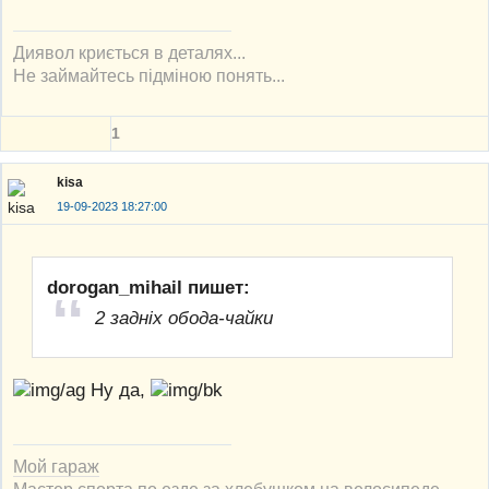
Диявол криється в деталях...
Не займайтесь підміною понять...
1
kisa
19-09-2023 18:27:00
dorogan_mihail пишет:
2 задніх обода-чайки
Ну да,
Мой гараж
Мастер спорта по езде за хлебушком на велосипеде.