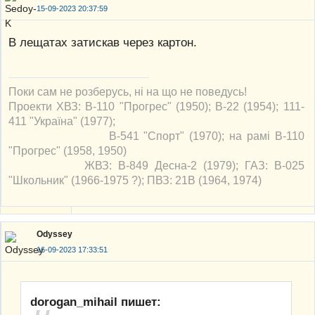
15-09-2023 20:37:59
В лещатах затискав через картон.
Поки сам не розберусь, ні на що не поведусь!
Проекти ХВЗ: В-110 "Прогрес" (1950); В-22 (1954); 111-
411 "Україна" (1977);
В-541 "Спорт" (1970); на рамі В-110
"Прогрес" (1958, 1950)
ЖВЗ: В-849 Десна-2 (1979); ГАЗ: В-025
"Школьник" (1966-1975 ?); ПВЗ: 21В (1964, 1974)
Odyssey
16-09-2023 17:33:51
dorogan_mihail пишет: