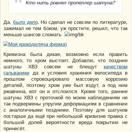
Кто нить ровнял пропеллер шатуна?
Да,
было дело
. Но сделал не совсем по литературе,
зажимал не тем боком, уж простите, решил, что так
меньше шансов сломать
Кривизна была дикая, возможно если править
немного, то хром выстоит. Добавлю, что поздние
шатуны ХВЗ совсем не блещут
качеством
гальваники
да и условия хранения велосипеда в
прошлом спровоцировало массовую коррозию
деталей, поэтому хром уже был вздут, а под ним
ржавчина, вот он и отслоился. Кроме того, ранние
шатуны ХВЗ с проточкой по моим наблюдениям не
так подвержены упругим деформациям в сравнении
с аналогичными поздними. Поэтому для шатунов
постарше да ещё при небольшой кривизне правка с
большой долей вероятности вреда покрытию не
принесёт.