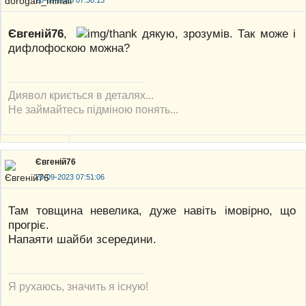
20-09-2023 07:38:13
Євгеній76
,
дякую, зрозумів. Так може і
дифлофоскою можна?
Диявол криється в деталях...
Не займайтесь підміною понять...
Євгеній76
20-09-2023 07:51:06
Там товщина невелика, дуже навіть імовірно, що
прогріє.
Напаяти шайби зсередини.
Я рухаюсь, значить я існую!