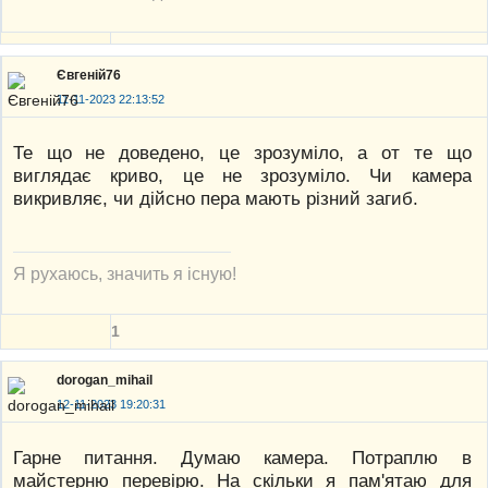
Євгеній76
11-11-2023 22:13:52
Те що не доведено, це зрозуміло, а от те що
виглядає криво, це не зрозуміло. Чи камера
викривляє, чи дійсно пера мають різний загиб.
Я рухаюсь, значить я існую!
1
dorogan_mihail
12-11-2023 19:20:31
Гарне питання. Думаю камера. Потраплю в
майстерню перевірю. На скільки я пам'ятаю для