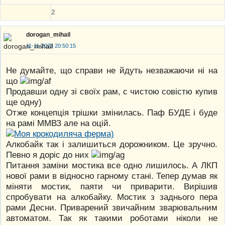
2
dorogan_mihail
11-11-2023 20:50:15
Не думайте, що справи не йдуть незважаючи ні на
що
Продавши одну зі своїх рам, с чистою совістю купив
ще одну)
Отже концепція трішки змінилась. Паф БУДЕ і буде
на рамі ММВЗ але на оцій.
Алкобайк так і залишиться дорожником. Це зручно.
Певно я доріс до них
Питання заміни мостика все одно лишилось. А ЛКП
нової рами в відносно гарному стані. Тепер думав як
міняти мостик, паяти чи приварити. Вирішив
спробувати на алкобайку. Мостик з заднього пера
рами Десни. Приварений звичайним зварювальним
автоматом. Так як такими роботами ніколи не