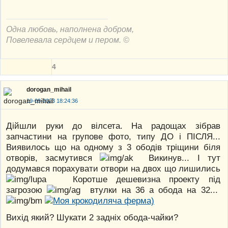
Одна любовь, наполнена добром,
Повелевала сердцем и пером. ©
4
dorogan_mihail
19-09-2023 18:24:36
Дійшли руки до вілсета. На радощах зібрав
запчастини на групове фото, типу ДО і ПІСЛЯ...
Виявилось що на одному з 3 ободів тріщини біля
отворів, засмутився
Викинув... І тут
додумався порахувати отвори на двох що лишились
Коротше дешевизна проекту під
загрозою
втулки на 36 а обода на 32...
Вихід який? Шукати 2 задніх обода-чайки?