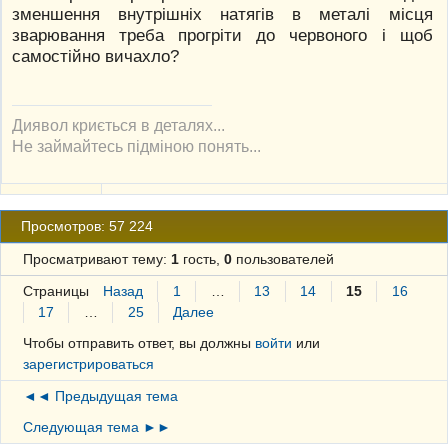
зменшення внутрішніх натягів в металі місця
зварювання треба прогріти до червоного і щоб
самостійно вичахло?
Диявол криється в деталях...
Не займайтесь підміною понять...
Просмотров: 57 224
Просматривают тему:
1
гость,
0
пользователей
Страницы
Назад
1
…
13
14
15
16
17
…
25
Далее
Чтобы отправить ответ, вы должны
войти
или
зарегистрироваться
◄◄ Предыдущая тема
Следующая тема ►►