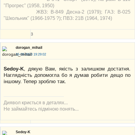
"Прогрес" (1958, 1950)
ЖВЗ: В-849 Десна-2 (1979); ГАЗ: В-025
"Школьник" (1966-1975 ?); ПВЗ: 21В (1964, 1974)
3
dorogan_mihail
15-09-2023 19:29:02
Sedoy-K
, дякую Вам, якість з залишком достатня.
Наглядність допомогла бо я думав робити дещо по
іншому. Тепер зроблю так.
Диявол криється в деталях...
Не займайтесь підміною понять...
Sedoy-K