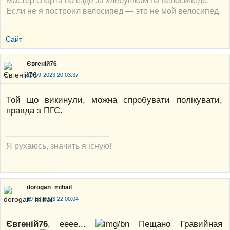
Если не я построил велосипед — это не мой велосипед.
Сайт
Євгеній76
19-09-2023 20:03:37
Той що викинули, можна спробувати полікувати,
правда з ПГС.
Я рухаюсь, значить я існую!
dorogan_mihail
19-09-2023 22:00:04
Євгеній76
, ееее...
Пещано Гравийная