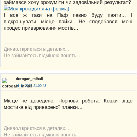
займався хочу зрозуміти чи задовільний результат?
І все ж таки на Паф певно буду паяти... І
підкрашувати місце пайки. Не сподобався мені
процес приварювання мостів...
Диявол криється в деталях...
Не займайтесь підміною понять...
dorogan_mihail
11-11-2023 21:00:43
Місце не доведене. Чорнова робота. Коцки віще
мостика від привареної планки...
Диявол криється в деталях...
Не займайтесь підміною понять...