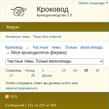
Select Language
▼
Кроковод
Крокодиловодство 2.0
Форум
Активные темы
Темы без ответов
Кроковод
→
Частные темы. Только велосипеды.
→
Моя крокодиляча ферма)
Страницы
Назад
1
…
13
14
15
16
17
…
25
Далее
Чтобы отправить ответ, вы должны
войти
или
зарегистрироваться
RSS
Сообщений с 211 по 225 из 364