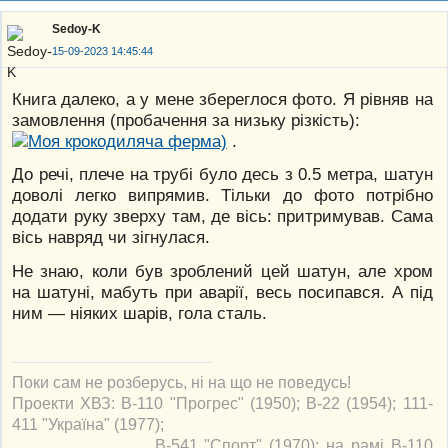
Sedoy-K
15-09-2023 14:45:44
Книга далеко, а у мене збереглося фото. Я рівняв на
замовлення (пробачення за низьку різкість):
.
До речі, плече на трубі було десь з 0.5 метра, шатун
доволі легко випрямив. Тільки до фото потрібно
додати руку зверху там, де вісь: притримував. Сама
вісь навряд чи зігнулася.
Не знаю, коли був зроблений цей шатун, але хром
на шатуні, мабуть при аварії, весь посипався. А під
ним — ніяких шарів, гола сталь.
Поки сам не розберусь, ні на що не поведусь!
Проекти ХВЗ: В-110 "Прогрес" (1950); В-22 (1954); 111-
411 "Україна" (1977);
В-541 "Спорт" (1970); на рамі В-110