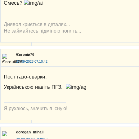
Смесь?
Диявол криється в деталях...
Не займайтесь підміною понять...
Євгеній76
20-09-2023 07:10:42
Пост газо-сварки.
Українською навіть ПГЗ.
Я рухаюсь, значить я існую!
dorogan_mihail