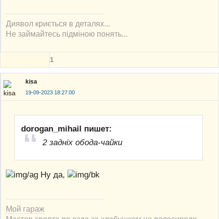
Диявол криється в деталях...
Не займайтесь підміною понять...
1
kisa
19-09-2023 18:27:00
dorogan_mihail пишет:
2 задніх обода-чайки
Ну да,
Мой гараж
Мастер спорта по езде за хлебушком на велосипеде.