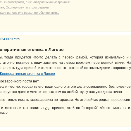
ть километрами, а не квадратными метрами ©
раж
,
Эксперименты с шоссерами
раву использую редко, но обычно метко
024 00:37:25
ооперативная стоянка в Лигово
ы, тогда придется что-то делать с первой рамой, которая изначально и
статочно поганое с виду замятие на левом верхнем пере цепной вилки. Нак
плавлять туда припой, и желательно тот, который потом выдержит порошкову
зосварочного поста нет.
если честно, городить его ради одного этого дела-совершенно бесполезное
анируется даже в мечтах, целых рам на любой вкус у нас уже достаточно.
зве только искать газосварщика по гаражам. Но это сейчас редкая професси
 и можно ли так налить туда припоя, чтоб он "с горкой" лёг во вмятины
убы?