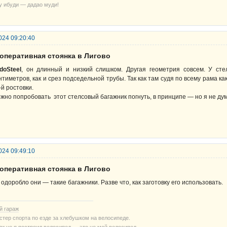
у ибуди — дадао муди!
024 09:20:40
ооперативная стоянка в Лигово
doSteel
, он длинный и низкий слишком. Другая геометрия совсем. У ст
нтиметров, как и срез подседельной трубы. Так как там судя по всему рама к
-й ростовки.
жно попробовать этот стелсовый багажник погнуть, в принципе — но я не дум
024 09:49:10
ооперативная стоянка в Лигово
 одоробло они — такие багажники. Разве что, как заготовку его использовать.
й гараж
стер спорта по езде за хлебушком на велосипеде.
ли не я построил велосипед — это не мой велосипед.