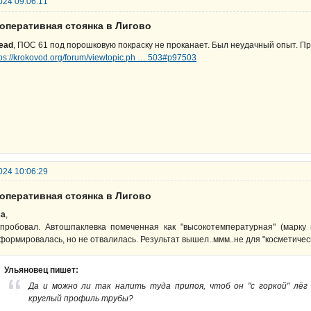
024 09:06:11
ооперативная стоянка в Лигово
ead
, ПОС 61 под порошковую покраску не проканает. Был неудачный опыт. Пр
tps://krokovod.org/forum/viewtopic.ph … 503#p97503
024 10:06:29
ооперативная стоянка в Лигово
sa
,
пробовал. Автошпаклевка помеченная как "высокотемпературная" (марку
формировалась, но не отвалилась. Результат вышел..ммм..не для "косметичес
Ульяновец пишет:
Да и можно ли так налить туда припоя, чтоб он "с горкой" лёг
круглый профиль трубы?