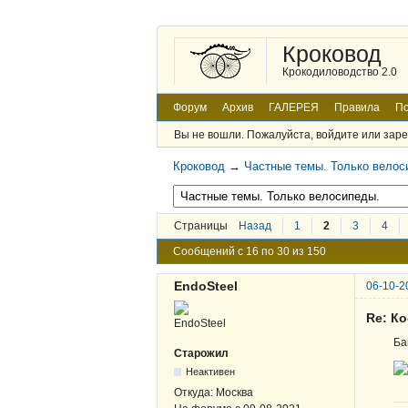
Кроковод
Крокодиловодство 2.0
Форум
Архив
ГАЛЕРЕЯ
Правила
По
Вы не вошли.
Пожалуйста, войдите или заре
Кроковод
→
Частные темы. Только велос
Страницы
Назад
1
2
3
4
Сообщений с 16 по 30 из 150
EndoSteel
06-10-2
Re: К
Ба
Старожил
Неактивен
Откуда:
Москва