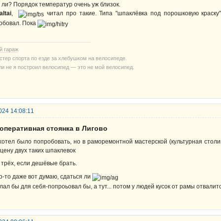
 ли? Порядок температур очень уж близок.
altai
,
читал про такие. Типа "шпаклёвка под порошковую краску
обовал. Пока
й гараж
стер спорта по езде за хлебушком на велосипеде.
ли не я построил велосипед — это не мой велосипед.
024 14:08:11
ооперативная стоянка в Лигово
хотел было попробовать, но в раморемонтной мастерской (культурная столи
 цену двух таких шпаклевок
 трёх, если дешёвые брать.
о-то даже вот думаю, сдаться ли
лал бы для себя-попроьовал бы, а тут... потом у людей кусок от рамы отвалит