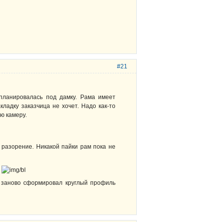
#21
 планировалась под дамку. Рама имеет
ладку заказчица не хочет. Надо как-то
ю камеру.
 разорение. Никакой пайки рам пока не
я
 и заново сформировал круглый профиль