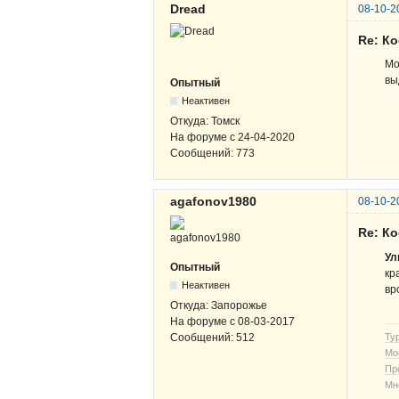
Dread
08-10-2
Re: К
Мо
вы
Опытный
Неактивен
Откуда:
Томск
На форуме с
24-04-2020
Сообщений:
773
agafonov1980
08-10-2
Re: К
Ул
Опытный
кр
Неактивен
вр
Откуда:
Запорожье
На форуме с
08-03-2017
Ту
Сообщений:
512
Мо
Пр
Мн