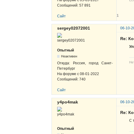
Сообщений:
57 891
1
Сайт
sergey02072001
06-10-2
Re: К
Ул
Опытный
Неактивен
Не
Откуда:
Россия, город Санкт-
Петербург
На форуме с
08-01-2022
Сообщений:
740
Сайт
y4po4mak
06-10-2
Re: К
С 
Опытный