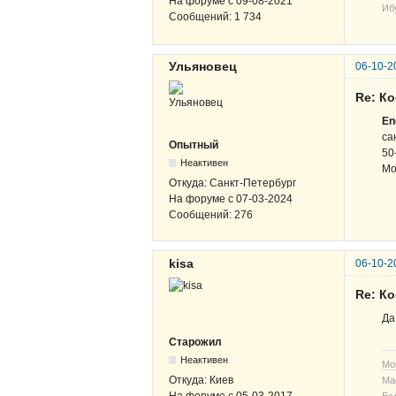
На форуме с
09-08-2021
Иб
Сообщений:
1 734
Ульяновец
06-10-2
Re: К
En
са
Опытный
50
Неактивен
Мо
Откуда:
Санкт-Петербург
На форуме с
07-03-2024
Сообщений:
276
kisa
06-10-2
Re: К
Да
Старожил
Неактивен
Мо
Откуда:
Киев
Ма
На форуме с
05-03-2017
Ес