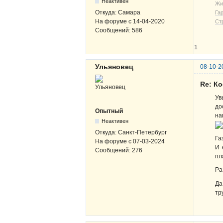
Неактивен
Жи
Откуда:
Самара
Га
На форуме с
14-04-2020
Ст
Сообщений:
586
1
Ульяновец
08-10-2
Re: К
Ув
до
Опытный
на
Неактивен
Откуда:
Санкт-Петербург
Га
На форуме с
07-03-2024
И 
Сообщений:
276
пл
Ра
Да
тр