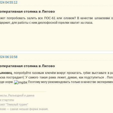
024 04:55:12
ооперативная стоянка в Лигово
жет попробовать залить все ПОС-61 или оловом? В качестве шпаклевки о
держит, для работы с ним дихлофосной горелки хватит за глаза.
024 06:10:58
ооперативная стоянка в Лигово
ьяновец
, попробуйте газовым ключём вокруг прокатать. губки выставьте в 
аска пострадает( У самого такая рама лежит, думаю, как подступиться . П
оде норм.
Поэтому могу рекомендовать только в качестве экспериме
ристы. Разъездной и дамка
и стартоны
оект "Тяжелый туринг"
ение — самая низшая форма знания.