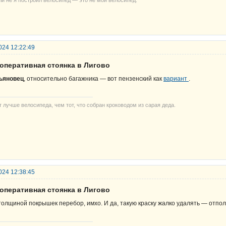
024 12:22:49
ооперативная стоянка в Лигово
ьяновец
, относительно багажника — вот пензенский как
вариант
.
т лучше велосипеда, чем тот, что собран кроководом из сарая деда.
024 12:38:45
ооперативная стоянка в Лигово
толщиной покрышек перебор, имхо. И да, такую краску жалко удалять — отпол