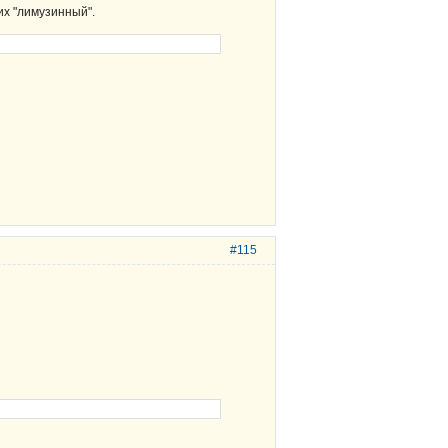
их "лимузинный".
#115