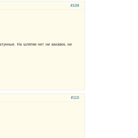
#109
атунные. На шляпке нет ни канавок, ни
#110