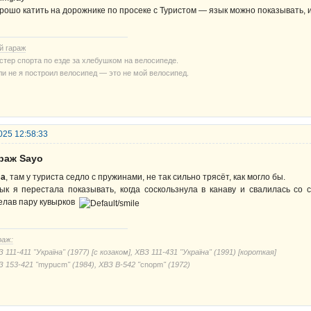
рошо катить на дорожнике по просеке с Туристом — язык можно показывать, 
й гараж
стер спорта по езде за хлебушком на велосипеде.
ли не я построил велосипед — это не мой велосипед.
025 12:58:33
араж Sayo
sa
, там у туриста седло с пружинами, не так сильно трясёт, как могло бы.
ык я перестала показывать, когда соскользнула в канаву и свалилась со с
елав пару кувырков
раж:
 111-411 "Україна" (1977) [с козаком], ХВЗ 111-431 "Україна" (1991) [короткая]
З 153-421 "
mypucm
" (1984), ХВЗ В-542 "
cnорm
" (1972)