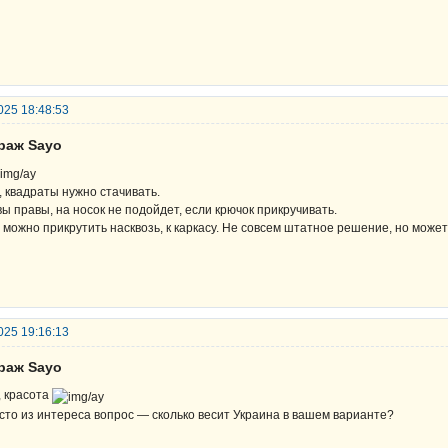
025 18:48:53
араж Sayo
, квадраты нужно стачивать.
вы правы, на носок не подойдет, если крючок прикручивать.
 можно прикрутить насквозь, к каркасу. Не совсем штатное решение, но может
025 19:16:13
араж Sayo
, красота
сто из интереса вопрос — сколько весит Украина в вашем варианте?