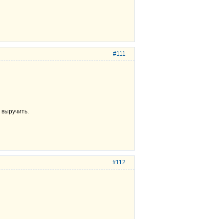
#111
 выручить.
#112