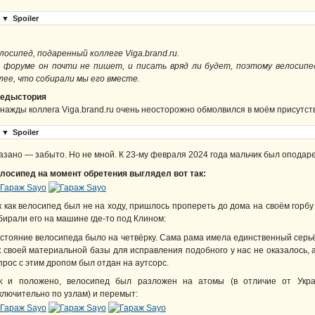
▼
Spoiler
лосипед, подаренный коллеге Viga.brand.ru.
 форуме он почти не пишет, и писать вряд ли будет, поэтому велосипе
лее, что собирали мы его вместе.
едыстория
нажды коллега Viga.brand.ru очень неосторожно обмолвился в моём присутстви
▼
Spoiler
азано — забыто. Но не мной. К 23-му февраля 2024 года мальчик был оподаре
лосипед на момент обретения выглядел вот так:
к как велосипед был не на ходу, пришлось пропереть до дома на своём горбу
бирали его на машине где-то под Клином:
стояние велосипеда было на четвёрку. Сама рама имела единственный сер
к своей материальной базы для исправления подобного у нас не оказалось, а
прос с этим дропом был отдан на аутсорс.
к и положено, велосипед был разложен на атомы (в отличие от Укра
ключительно по узлам) и перемыт: