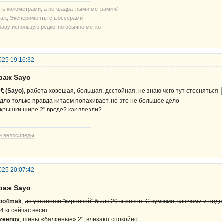
ть километрами, а не квадратными метрами ©
раж
,
Эксперименты с шоссерами
раву использую редко, но обычно метко
025 19:16:32
араж Sayo
 (Sayo)
, работа хорошая, большая, достойная, не знаю чего тут стесняться
дло только правда китаем попахивает, но это не большое дело
крышки шире 2" вроде? как влезли?
и велосипеды
025 20:07:42
араж Sayo
po4mak
,
до установки "кирпичей" было 20 кг ровно. С сумками, ключами и подс
,4 кг сейчас весит.
zeenov
, шины «балонные» 2", влезают спокойно.