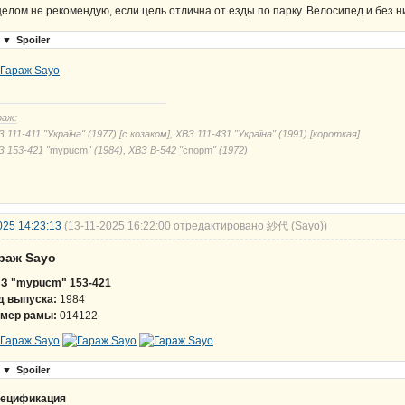
целом не рекомендую, если цель отлична от езды по парку. Велосипед и без н
▼
Spoiler
раж:
 111-411 "Україна" (1977) [с козаком], ХВЗ 111-431 "Україна" (1991) [короткая]
З 153-421 "
mypucm
" (1984), ХВЗ В-542 "
cnорm
" (1972)
025 14:23:13
(13-11-2025 16:22:00 отредактировано 紗代 (Sayo))
араж Sayo
З "mypucm" 153-421
д выпуска:
1984
мер рамы:
014122
▼
Spoiler
ецификация