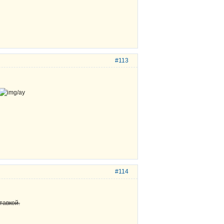
#113
#114
тавкой.