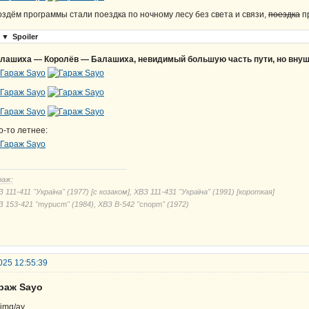
оздём программы стали поездка по ночному лесу без света и связи,
поездка
пр
▼
Spoiler
лашиха — Королёв — Балашиха, невидимый большую часть пути, но внуш
о-то летнее:
раж:
 111-411 "Україна" (1977) [с козаком], ХВЗ 111-431 "Україна" (1991) [короткая]
З 153-421 "
mypucm
" (1984), ХВЗ В-542 "
cnорm
" (1972)
025 12:55:39
араж Sayo