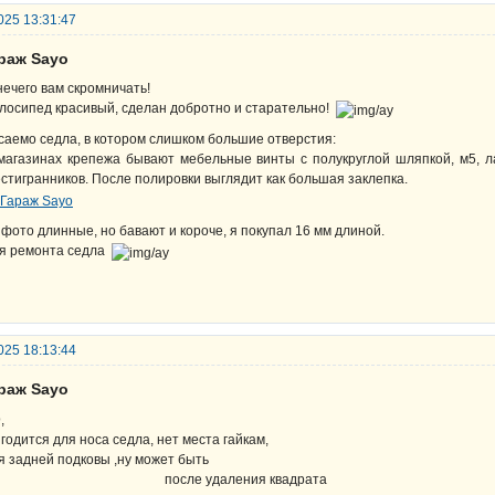
025 13:31:47
араж Sayo
нечего вам скромничать!
лосипед красивый, сделан добротно и старательно!
саемо седла, в котором слишком большие отверстия:
магазинах крепежа бывают мебельные винты с полукруглой шляпкой, м5, л
стигранников. После полировки выглядит как большая заклепка.
 фото длинные, но бавают и короче, я покупал 16 мм длиной.
я ремонта седла
025 18:13:44
араж Sayo
D
,
 годится для носа седла, нет места гайкам,
я задней подковы ,ну может быть
осле удаления квадрата