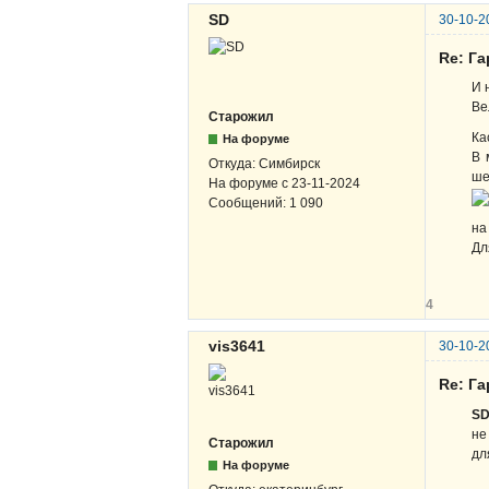
SD
30-10-2
Re: Г
И 
Ве
Старожил
Ка
На форуме
В 
Откуда:
Симбирск
ше
На форуме с
23-11-2024
Сообщений:
1 090
на
Дл
4
vis3641
30-10-2
Re: Г
S
не
Старожил
дл
На форуме
п