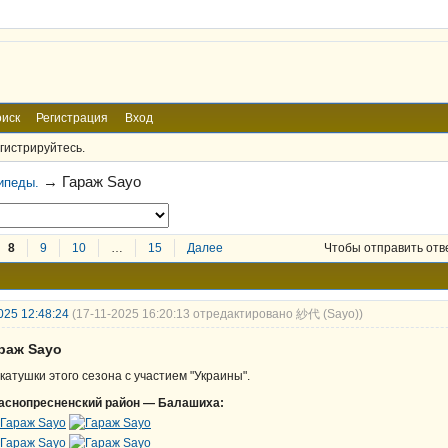
иск
Регистрация
Вход
гистрируйтесь.
→
Гараж Sayo
ипеды.
8
9
10
…
15
Далее
Чтобы отправить отв
025 12:48:24
(17-11-2025 16:20:13 отредактировано 紗代 (Sayo))
араж Sayo
катушки этого сезона с участием "Украины".
аснопресненский район — Балашиха: