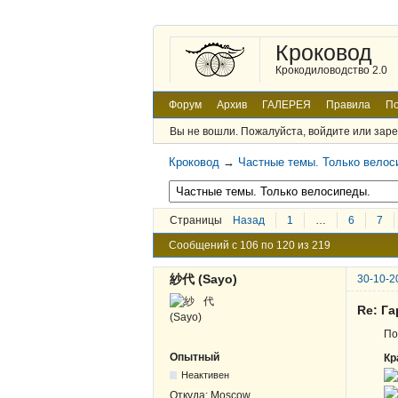
Кроковод
Крокодиловодство 2.0
Форум
Архив
ГАЛЕРЕЯ
Правила
По
Вы не вошли.
Пожалуйста, войдите или заре
Кроковод
→
Частные темы. Только велос
Страницы
Назад
1
…
6
7
Сообщений с 106 по 120 из 219
紗代 (Sayo)
30-10-2
Re: Г
По
Опытный
Кр
Неактивен
Откуда:
Moscow