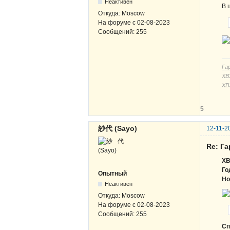
Неактивен
В 
Откуда:
Moscow
На форуме с
02-08-2023
Сообщений:
255
Га
ХВЗ
ХВ
5
紗代 (Sayo)
12-11-2
Re: Г
ХВ
Го
Опытный
Но
Неактивен
Откуда:
Moscow
На форуме с
02-08-2023
Сообщений:
255
Сп