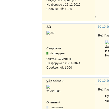
Откуда:
екатеринбург
На форуме с
12-12-2019
Сообщений:
1 325
1
SD
30-10-2
Re: Г
Да
Старожил
И 
На форуме
Но
Откуда:
Симбирск
На форуме с
23-11-2024
Сообщений:
1 090
y4po4mak
30-10-2
Re: Г
Ну
Чи
Опытный
Неактивен