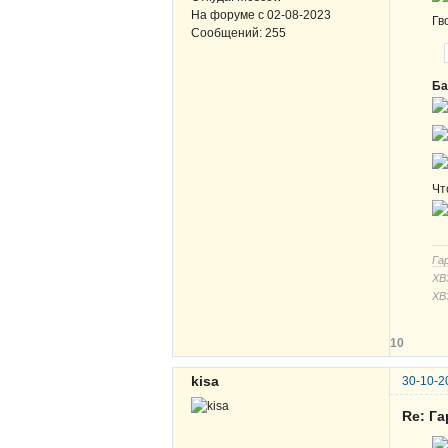
На форуме с
02-08-2023
Гв
Сообщений:
255
Ба
Чт
Га
ХВЗ
ХВ
10
kisa
30-10-2
Re: Г