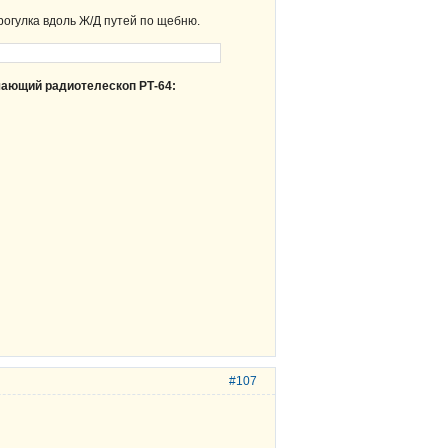
огулка вдоль Ж/Д путей по щебню.
ающий радиотелескоп РТ-64:
#107