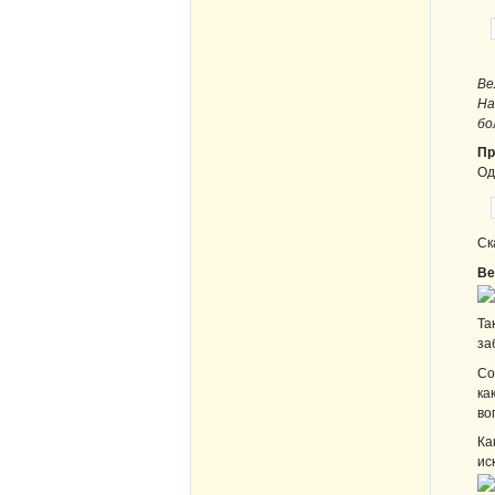
Ве
На
бо
Пр
Од
Ск
Ве
Та
за
Со
ка
во
Ка
ис