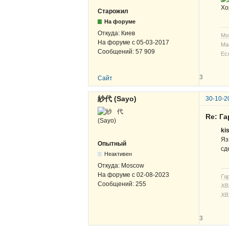
Хо
Старожил
На форуме
Откуда:
Киев
Мо
На форуме с
05-03-2017
Ма
Сообщений:
57 909
Ес
3
Сайт
紗代 (Sayo)
30-10-2
Re: Г
ki
Яз
Опытный
сд
Неактивен
Откуда:
Moscow
На форуме с
02-08-2023
Га
Сообщений:
255
ХВЗ
ХВ
3