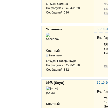
Откуда:
Самара
Жи
На форуме с
14-04-2020
Га
Сообщений:
586
Ст
Sozeenov
30-10-2
Re: Г
紗代
Се
Опытный
По
Неактивен
Откуда:
Екатеринбург
На форуме с
12-08-2018
мо
Сообщений:
882
紗代 (Sayo)
30-10-2
Re: Г
y4
19
Опытный
So