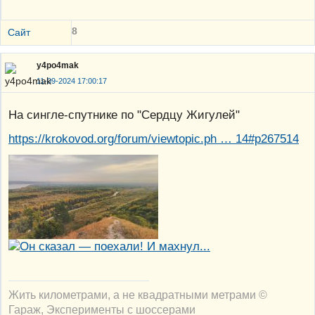
8
Сайт
y4po4mak
11-09-2024 17:00:17
На сингле-спутнике по "Сердцу Жигулей"
https://krokovod.org/forum/viewtopic.ph … 14#p267514
Жить километрами, а не квадратными метрами ©
Гараж
,
Эксперименты с шоссерами