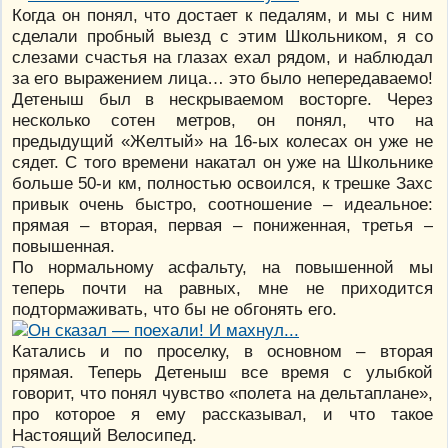
Когда он понял, что достает к педалям, и мы с ним
сделали пробный выезд с этим Школьником, я со
слезами счастья на глазах ехал рядом, и наблюдал
за его выражением лица… это было непередаваемо!
Детеныш был в нескрываемом восторге. Через
несколько сотен метров, он понял, что на
предыдущий «Желтый» на 16-ых колесах он уже не
сядет. С того времени накатал он уже на Школьнике
больше 50-и км, полностью освоился, к трешке Захс
привык очень быстро, соотношение – идеальное:
прямая – вторая, первая – пониженная, третья –
повышенная.
По нормальному асфальту, на повышенной мы
теперь почти на равных, мне не приходится
подтормаживать, что бы не обгонять его.
Катались и по проселку, в основном – вторая
прямая. Теперь Детеныш все время с улыбкой
говорит, что понял чувство «полета на дельтаплане»,
про которое я ему рассказывал, и что такое
Настоящий Велосипед.