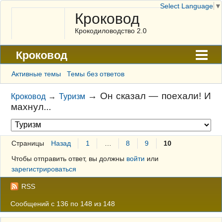
Select Language
▼
Кроковод
Крокодиловодство 2.0
Кроковод
Форум
Активные темы
Темы без ответов
Архив
→
Он сказал — поехали! И
Кроковод
→
Туризм
махнул...
ГАЛЕРЕЯ
Правила
Страницы
Назад
1
…
8
9
10
Поиск
Чтобы отправить ответ, вы должны
войти
или
Регистрация
зарегистрироваться
Вход
RSS
Сообщений с 136 по 148 из 148