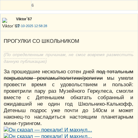
6
Viktor`67
22-10-2025 12:58:28
ПРОГУЛКИ СО ШКОЛЬНИКОМ
(По определенным причинам, не смог вовремя разместить
данную публикацию)
За прошедшие несколько сотен дней
под тотальным
покрывалом рекламы/политики/религии
мы умели
провести время с удовольствием и пользой:
проветрили пару раз Музейного Геркулеса, смогли
вместе с Детенышем обкатать собранный и
ожидавший не один год Школьнико-Калькофф,
Детеныш подрос уже почти до 140см и может
наконец-то насладиться настоящим планетарным
мини-турингом.