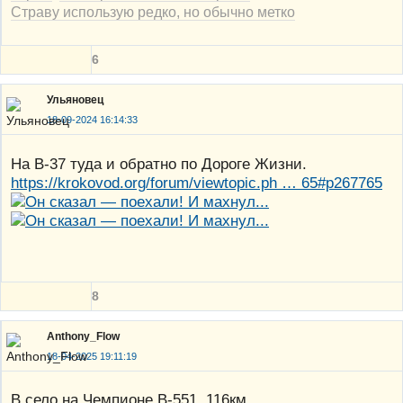
Страву использую редко, но обычно метко
6
Ульяновец
18-09-2024 16:14:33
На В-37 туда и обратно по Дороге Жизни.
https://krokovod.org/forum/viewtopic.ph … 65#p267765
8
Anthony_Flow
18-04-2025 19:11:19
В село на Чемпионе В-551. 116км.