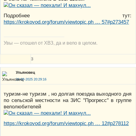
Подробнее тут:
https://krokovod.org/forum/viewtopic.ph … 57#p273457
Увы — отошел от ХВЗ, да и вело в целом.
3
Ульяновец
31-08-2025 20:29:16
туризм-не туризм , но долгая поездка выходного дня
по сельской местности на ЗИС "Прогресс" в группе
велолюбителей
https://krokovod.org/forum/viewtopic.ph … 12#p278112