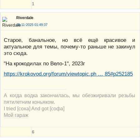
1
Riverdale
18-11-2025 01:49:37
Старое, банальное, но всё ещё красивое и
актуальное для темы, почему-то раньше не закинул
это сюда.
"На крокодилах по Вело-1", 2023г
https://krokovod.org/forum/viewtopic.ph … 85#p252185
А когда водка закончилась, мы обезжиривали резьбы
пятилетним коньяком.
I tried [соха] And got [софа]
Мой гараж
6