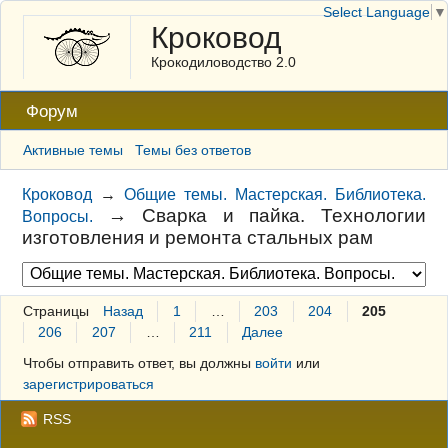
Select Language
▼
Кроковод
Крокодиловодство 2.0
Форум
Активные темы
Темы без ответов
Кроковод
→
Общие темы. Мастерская. Библиотека.
→
Сварка и пайка. Технологии
Вопросы.
изготовления и ремонта стальных рам
Страницы
Назад
1
…
203
204
205
206
207
…
211
Далее
Чтобы отправить ответ, вы должны
войти
или
зарегистрироваться
RSS