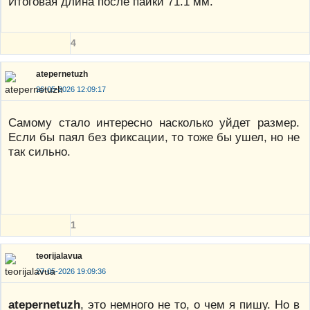
Итоговая длина после пайки 71.1 мм.
4
atepernetuzh
26-05-2026 12:09:17
Самому стало интересно насколько уйдет размер.
Если бы паял без фиксации, то тоже бы ушел, но не
так сильно.
1
teorijalavua
27-05-2026 19:09:36
atepernetuzh
, это немного не то, о чем я пишу. Но в