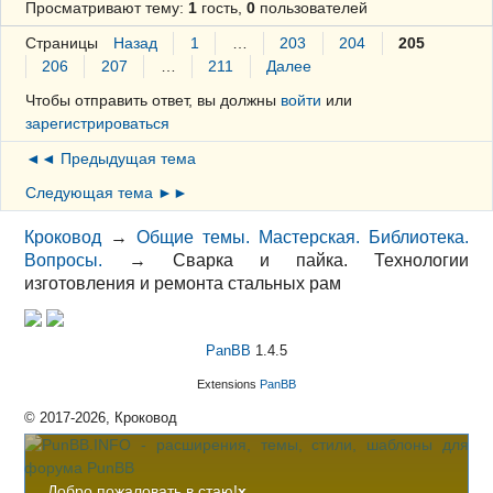
Просматривают тему:
1
гость,
0
пользователей
Страницы
Назад
1
…
203
204
205
206
207
…
211
Далее
Чтобы отправить ответ, вы должны
войти
или
зарегистрироваться
◄◄ Предыдущая тема
Следующая тема ►►
Кроковод
→
Общие темы. Мастерская. Библиотека.
Вопросы.
→
Сварка и пайка. Технологии
изготовления и ремонта стальных рам
PanBB
1.4.5
Extensions
PanBB
© 2017-2026, Кроковод
Добро пожаловать в стаю!
x