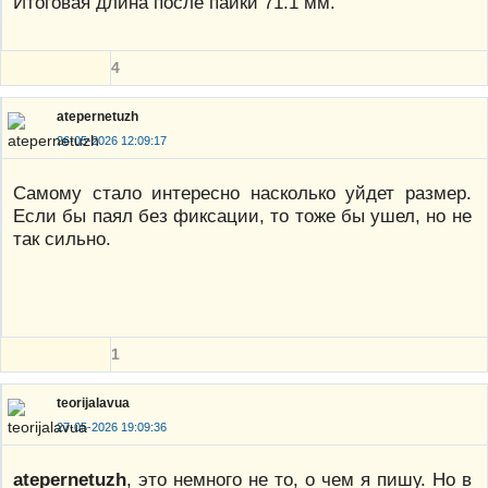
Итоговая длина после пайки 71.1 мм.
4
atepernetuzh
26-05-2026 12:09:17
Самому стало интересно насколько уйдет размер.
Если бы паял без фиксации, то тоже бы ушел, но не
так сильно.
1
teorijalavua
27-05-2026 19:09:36
atepernetuzh
, это немного не то, о чем я пишу. Но в