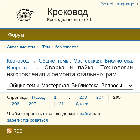
Select Language
▼
Кроковод
Крокодиловодство 2.0
Форум
Активные темы
Темы без ответов
Кроковод
→
Общие темы. Мастерская. Библиотека.
→
Сварка и пайка. Технологии
Вопросы.
изготовления и ремонта стальных рам
Страницы
Назад
1
…
203
204
205
206
207
…
211
Далее
Чтобы отправить ответ, вы должны
войти
или
зарегистрироваться
RSS