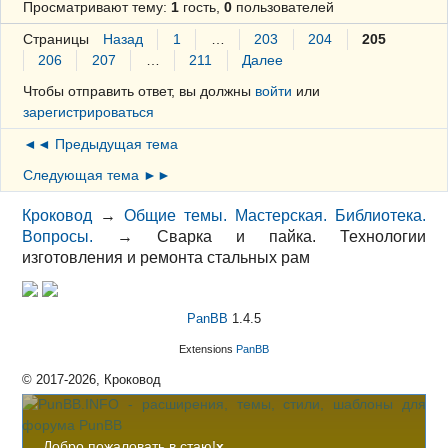
Просматривают тему:
1
гость,
0
пользователей
Страницы
Назад
1
…
203
204
205
206
207
…
211
Далее
Чтобы отправить ответ, вы должны
войти
или
зарегистрироваться
◄◄ Предыдущая тема
Следующая тема ►►
Кроковод
→
Общие темы. Мастерская. Библиотека.
Вопросы.
→
Сварка и пайка. Технологии
изготовления и ремонта стальных рам
PanBB
1.4.5
Extensions
PanBB
© 2017-2026, Кроковод
Добро пожаловать в стаю!
x