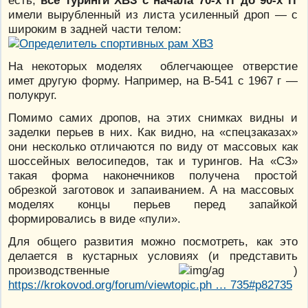
есть,
все туринги ХВЗ с начала 70-х гг до 90-х гг
имели вырубленный из листа усиленный дроп — с
широким в задней части телом:
На некоторых моделях облегчающее отверстие
имет другую форму. Например, на В-541 с 1967 г —
полукруг.
Помимо самих дропов, на этих снимках видны и
заделки перьев в них. Как видно, на «спецзаказах»
они несколько отличаются по виду от массовых как
шоссейных велосипедов, так и турингов. На «СЗ»
такая форма наконечников получена простой
обрезкой заготовок и запаиванием. А на массовых
моделях концы перьев перед запайкой
формировались в виде «пули».
Для общего развития можно посмотреть, как это
делается в кустарных условиях (и представить
производственные
)
https://krokovod.org/forum/viewtopic.ph … 735#p82735