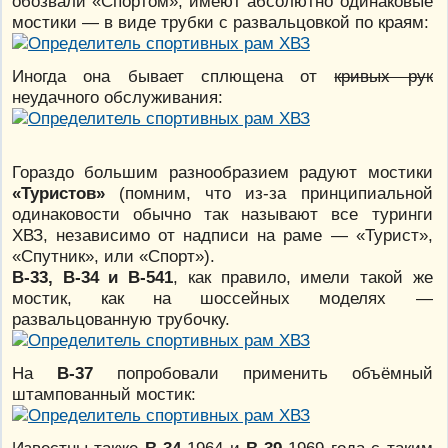
обозвали «Спортом», имеют абсолютно одинаковые
мостики — в виде трубки с развальцовкой по краям:
Иногда она бывает сплющена от
кривых рук
неудачного обслуживания:
Гораздо большим разнообразием радуют мостики
«Туристов»
(помним, что из-за принципиальной
одинаковости обычно так называют все туринги
ХВЗ, независимо от надписи на раме — «Турист»,
«Спутник», или «Спорт»).
В-33, В-34 и В-541
, как правило, имели такой же
мостик, как на шоссейных моделях —
развальцованную трубочку.
На
В-37
попробовали применить объёмный
штампованный мостик:
Известны также
В-34
1964 и
В-39
1969 года с таким