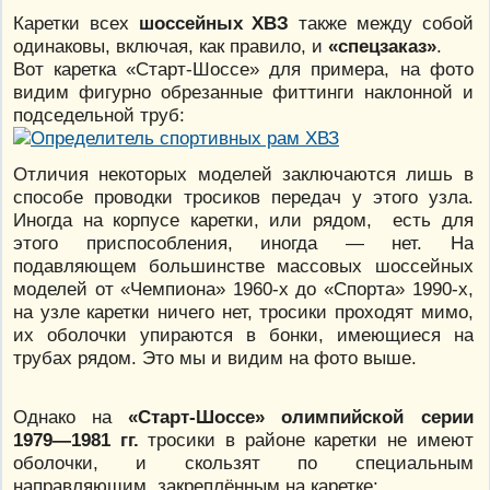
Каретки всех
шоссейных ХВЗ
также между собой
одинаковы, включая, как правило, и
«спецзаказ»
.
Вот каретка «Старт-Шоссе» для примера, на фото
видим фигурно обрезанные фиттинги наклонной и
подседельной труб:
Отличия некоторых моделей заключаются лишь в
способе проводки тросиков передач у этого узла.
Иногда на корпусе каретки, или рядом, есть для
этого приспособления, иногда — нет. На
подавляющем большинстве массовых шоссейных
моделей от «Чемпиона» 1960-х до «Спорта» 1990-х,
на узле каретки ничего нет, тросики проходят мимо,
их оболочки упираются в бонки, имеющиеся на
трубах рядом. Это мы и видим на фото выше.
Однако на
«Старт-Шоссе» олимпийской серии
1979—1981 гг.
тросики в районе каретки не имеют
оболочки, и скользят по специальным
направляющим, закреплённым на каретке: