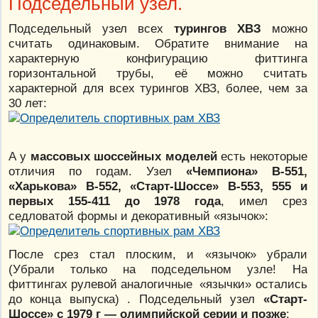
Подседельный узел.
Подседельный узел всех
турингов ХВЗ
можно
считать одинаковым. Обратите внимание на
характерную конфигурацию фиттинга
горизонтальной трубы, её можно считать
характерной для всех турингов ХВЗ, более, чем за
30 лет:
А у
массовых шоссейных моделей
есть некоторые
отличия по годам. Узел
«Чемпиона» В-551,
«Харькова» В-552, «Старт-Шоссе» В-553, 555 и
первых 155-411 до 1978 года
, имел срез
седловатой формы и декоративный «язычок»:
После срез стал плоским, и «язычок» убрали
(Убрали только на подседельном узле! На
фиттингах рулевой аналогичные «язычки» остались
до конца выпуска) . Подседельный узел
«Старт-
Шоссе» с 1979 г — олимпийской серии и позже
: