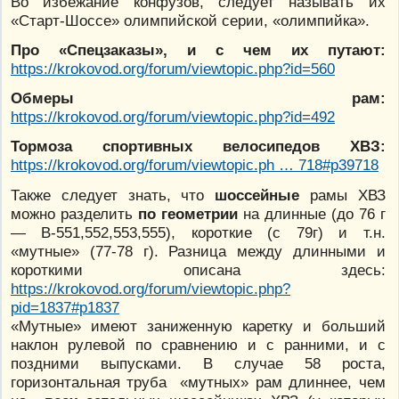
Во избежание конфузов, следует называть их
«Старт-Шоссе» олимпийской серии, «олимпийка».
Про «Спецзаказы», и с чем их путают:
https://krokovod.org/forum/viewtopic.php?id=560
Обмеры рам:
https://krokovod.org/forum/viewtopic.php?id=492
Тормоза спортивных велосипедов ХВЗ:
https://krokovod.org/forum/viewtopic.ph … 718#p39718
Также следует знать, что
шоссейные
рамы ХВЗ
можно разделить
по геометрии
на длинные (до 76 г
— В-551,552,553,555), короткие (с 79г) и т.н.
«мутные» (77-78 г). Разница между длинными и
короткими описана здесь:
https://krokovod.org/forum/viewtopic.php?
pid=1837#p1837
«Мутные» имеют заниженную каретку и больший
наклон рулевой по сравнению и с ранними, и с
поздними выпусками. В случае 58 роста,
горизонтальная труба «мутных» рам длиннее, чем