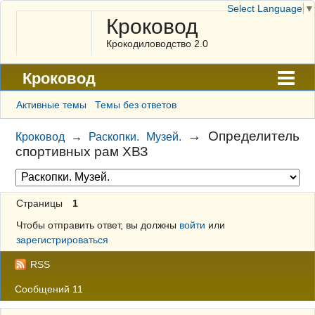
Select Language
▼
Кроковод
Крокодиловодство 2.0
Кроковод
Форум
Активные темы
Темы без ответов
Архив
→
Определитель
Кроковод
→
Раскопки. Музей.
спортивных рам ХВЗ
ГАЛЕРЕЯ
Правила
Страницы
1
Поиск
Чтобы отправить ответ, вы должны
войти
или
Регистрация
зарегистрироваться
Вход
RSS
Сообщений 11