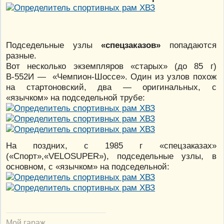
Подседельные узлы
«спецзаказов»
попадаются
разные.
Вот несколько экземпляров «старых» (до 85 г)
В-552И — «Чемпион-Шоссе». Один из узлов похож
на стартоновский, два — оригинальных, с
«язычком» на подседельной трубе:
На поздних, с 1985 г «спецзаказах»
(«Спорт»,«VELOSUPER»), подседельные узлы, в
основном, с «язычком» на подседельной:
Мой гараж