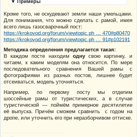
▼
Примеры
Кроме того, не оскудевают земли наши умельцами.
Для понимания, что можно сделать с рамой, имея
всего лишь газосварочный пост:
https://krokovod.org/forum/viewtopic.ph … 470#p80470
https://krokovod.org/forum/viewtopic.ph … 91#p102191
Методика определения предлагается такая:
В каждом посте находим
одну
свою картинку, и
читаем, к каким моделям она относится. По мере
последовательного сравнения Вашей рамы с
фотографиями из разных постов, лишнее будет
отсеиваться, модель уточняться.
Например, по первому посту мы отделим
шоссейные рамы от туристических, а в случае
туристической — поймём примерное десятилетие
её выпуска. Причём сможем сравнить с годом на
дропе, или уточнить его при неразборчивом оттиске.