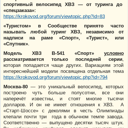
спортивный велосипед ХВЗ — от туринга до
«спецзаказа»:
https://krokovod.org/forum/viewtopic.php?id=83
«Туристом» в Сообществе принято часто
называть любой туринг ХВЗ, независимо от
надписи на раме «Спорт», «Турист», или
«Спутник»
.
Модель ХВЗ В-541 «Спорт»
условно
рассматривается только последней серии
,
которая попадается чаще других. Вариациям этой
интереснейшей модели посвящена отдельная тема
https://krokovod.org/forum/viewtopic.php?id=794
Москва-80
— это уникальный велосипед, которых
построено чуть больше полусотни, все они
наперечёт известны, и стоят многие тысячи
долларов. И он не имеет отношения к ХВЗ. А
«Старт-Шоссе» с деколями в честь Олимпиады
клепали почти три года в обычном темпе завода.
Соответственно — выпущено десятки тысяч штук.