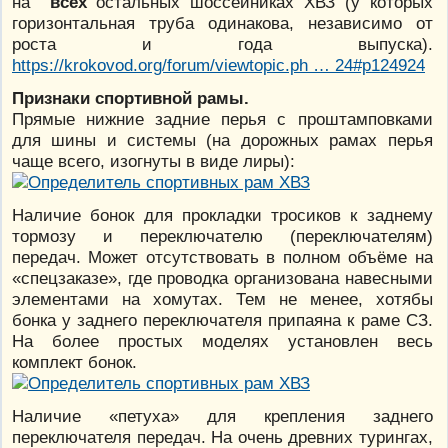
на
всех
остальных шоссейниках ХВЗ (у которых
горизонтальная труба одинакова, независимо от
роста и года выпуска).
https://krokovod.org/forum/viewtopic.ph … 24#p124924
Признаки спортивной рамы.
Прямые нижние задние перья с проштамповками
для шины и системы (на дорожных рамах перья
чаще всего, изогнуты в виде лиры):
Наличие бонок для прокладки тросиков к заднему
тормозу и переключателю (переключателям)
передач. Может отсутствовать в полном объёме на
«спецзаказе», где проводка организована навесными
элементами на хомутах. Тем не менее, хотябы
бонка у заднего переключателя припаяна к раме СЗ.
На более простых моделях установлен весь
комплект бонок.
Наличие «петуха» для крепления заднего
переключателя передач. На очень древних турингах,