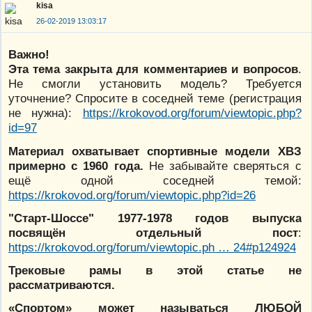
kisa
26-02-2019 13:03:17
Важно!
Эта тема закрыта для комментариев и вопросов
.
Не смогли установить модель? Требуется
уточнение? Спросите в соседней теме (регистрация
не нужна):
https://krokovod.org/forum/viewtopic.php?
id=97
Материал охватывает спортивные модели ХВЗ
примерно с 1960 года.
Не забывайте сверяться с
ещё одной соседней темой:
https://krokovod.org/forum/viewtopic.php?id=26
"Старт-Шоссе" 1977-1978 годов выпуска
посвящён отдельный пост
:
https://krokovod.org/forum/viewtopic.ph … 24#p124924
Трековые рамы в этой статье не
рассматриваются.
«Спортом» может называться ЛЮБОЙ