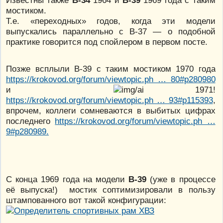
мостиком.
Т.е. «переходных» годов, когда эти модели
выпускались параллельно с В-37 — о подобной
практике говорится под спойлером в первом посте.
Позже всплыли В-39 с таким мостиком 1970 года
https://krokovod.org/forum/viewtopic.ph … 80#p280980
и
1971!
https://krokovod.org/forum/viewtopic.ph … 93#p115393
,
впрочем, коллеги сомневаются в выбитых цифрах
последнего
https://krokovod.org/forum/viewtopic.ph …
9#p280989.
С конца 1969 года на модели
В-39
(уже в процессе
её выпуска!) мостик соптимизировали в пользу
штампованного вот такой конфигурации: