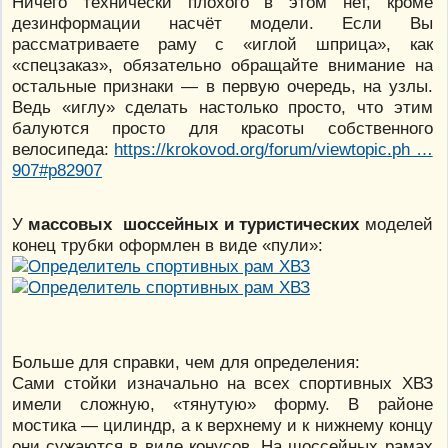
Ничего технически плохого в этом нет, кроме
дезинформации насчёт модели. Если Вы
рассматриваете раму с «иглой шприца», как
«спецзаказ», обязательно обращайте внимание на
остальные признаки — в первую очередь, на узлы.
Ведь «иглу» сделать настолько просто, что этим
балуются просто для красоты собственного
велосипеда:
https://krokovod.org/forum/viewtopic.ph …
907#p82907
У
массовых шоссейных и туристических
моделей
конец трубки оформлен в виде «пули»:
Больше для справки, чем для определения:
Сами стойки изначально на всех спортивных ХВЗ
имели сложную, «тянутую» форму. В районе
мостика — цилиндр, а к верхнему и к нижнему концу
они сужаются в виде конусов. На шоссейных рамах