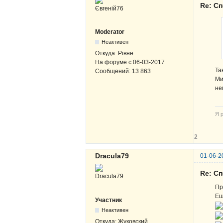
Re: Сп
Moderator
Неактивен
Откуда:
Рівне
На форуме с
06-03-2017
Та
Сообщений:
13 863
Ми
не
Я р
2
Dracula79
01-06-2
Re: Сп
Пр
Ещ
Участник
Неактивен
Откуда:
Жуковский