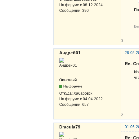
На форуме с
08-12-2024
По
Сообщений:
390
Бе
3
Андрей01
28-05-2
Re: Сп
ki
чт
Опытный
На форуме
Откуда:
Хабаровск
На форуме с
04-04-2022
Сообщений:
657
2
Dracula79
01-06-2
Re: Сп