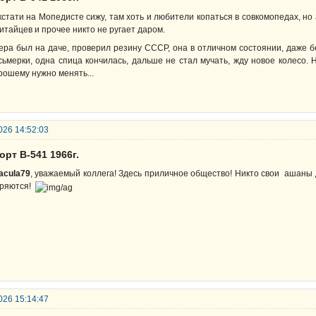
кстати на Мопедисте сижу, там хоть и любители копаться в совкомопедах, но
китайцев и прочее никто не ругает даром.
ера был на даче, проверил резину СССР, она в отличном состоянии, даже 
сьмерки, одна спица кончилась, дальше не стал мучать, жду новое колесо.
рошему нужно менять...
026 14:52:03
орт В-541 1966г.
acula79
, уважаемый коллега! Здесь приличное общество! Никто свои ашаны д
ряются!
026 15:14:47