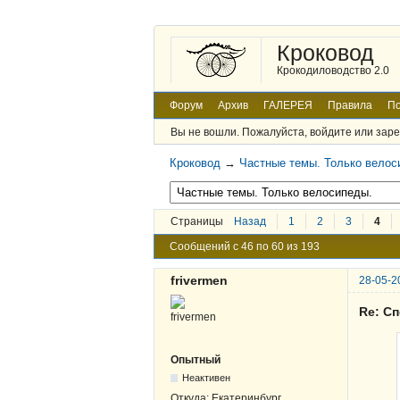
Кроковод
Крокодиловодство 2.0
Форум
Архив
ГАЛЕРЕЯ
Правила
По
Вы не вошли.
Пожалуйста, войдите или заре
Кроковод
→
Частные темы. Только велос
Страницы
Назад
1
2
3
4
Сообщений с 46 по 60 из 193
frivermen
28-05-2
Re: Сп
Опытный
Неактивен
Откуда:
Екатеринбург