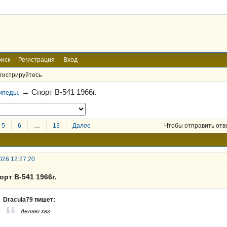
иск
Регистрация
Вход
гистрируйтесь.
→
Спорт В-541 1966г.
ипеды.
5
6
…
13
Далее
Чтобы отправить отв
026 12:27:20
орт В-541 1966г.
Dracula79 пишет:
делаю хвз