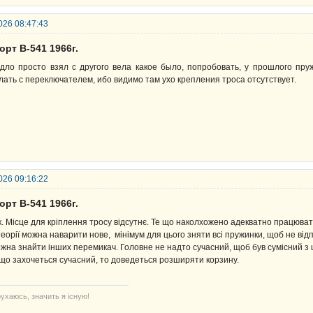
026 08:47:43
орт В-541 1966г.
дло просто взял с другого вела какое было, попробовать, у прошлого пр
лать с переключателем, ибо видимо там ухо крепления троса отсутствует.
026 09:16:22
орт В-541 1966г.
к. Місце для кріплення тросу відсутнє. Те що наколхожено адекватно працюват
теорії можна наварити нове, мінімум для цього зняти всі пружинки, щоб не від
жна знайти інших перемикач. Головне не надто сучасний, щоб був сумісний з 
що захочеться сучасний, то доведеться розширяти корзину.
ухаюсь, значить я існую!