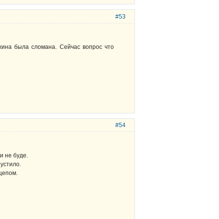
#53
ужина была сломана. Сейчас вопрос что
#54
и не буде.
пустило.
цепом.