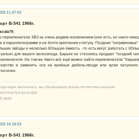
026 11:47:03
орт В-541 1966г.
acula79
,
е переключатели ХВЗ за очень редким исключением (они есть, но никто ник
и в параллелограмме и на болте крепления к петуху. Поздние "силуминовые" 
льшие звёзды и несколько бОльшую ёмкость -то есть могут работать с бОль
туально для вашего велосипеда. Барыги не стесняясь продают "поздний сил
реключателя. На том же Авито всё ещё можно найти переключатели "Харьков
норство и заменить оси на калёные дюбель-гвозди или куски латунног
тентично.
когда водка закончилась, мы обезжиривали резьбы пятилетним коньяком.
ried [соха] And got [софа]
й гараж
026 16:18:53
орт В-541 1966г.