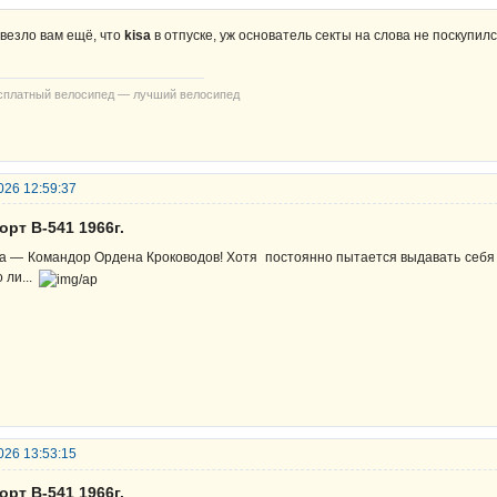
везло вам ещё, что
kisa
в отпуске, уж основатель секты на слова не поскупи
сплатный велосипед — лучший велосипед
026 12:59:37
орт В-541 1966г.
sa — Командор Ордена Кроководов! Хотя постоянно пытается выдавать себя з
о ли...
026 13:53:15
орт В-541 1966г.