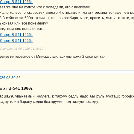
зет же мне на колхоз что с мопедами, что с великами...
ишло колесо, 5 скоростей вместо 4 отправили, кстати резина тоньше чем м
-3 сейчас. за 600р. отлично, теперь разбирать все, править, мыть... кстати, 
ь кривая или все понемногу?
 вид немного появляется...
бавлено: 01-06-2026 21:48:19
денье интересное от Минска с шильдиком, кожа 2 слоя мягкая.
026 08:30:56
орт В-541 1966г.
acula79
, уважаемый коллега, к такому седлу надо бы руль мусташ( город
садку, или к барану седло без пружин-под низкую посадку.