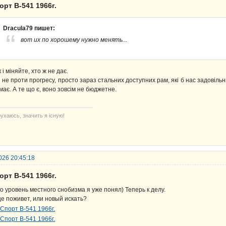
орт В-541 1966г.
Dracula79 пишет:
вот их по хорошему нужно менять...
к і міняйте, хто ж не дає.
 не проти прогресу, просто зараз стальних доступних рам, які б нас задовільн
має. А те що є, воно зовсім не бюджетне.
ухаюсь, значить я існую!
026 20:45:18
орт В-541 1966г.
о уровень местного снобизма я уже понял) Теперь к делу.
е поживет, или новый искать?