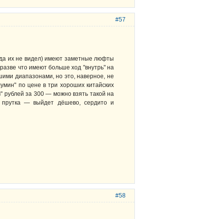
#57
огда их не видел) имеют заметные люфты
разве что имеют больше ход "внутрь" на
шими диапазонами, но это, наверное, не
умин" по цене в три хороших китайских
" рублей за 300 — можно взять такой на
о прутка — выйдет дёшево, сердито и
#58