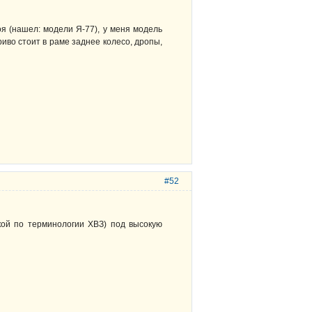
оя (нашел: модели Я-77), у меня модель
криво стоит в раме заднее колесо, дропы,
#52
ской по терминологии ХВЗ) под высокую