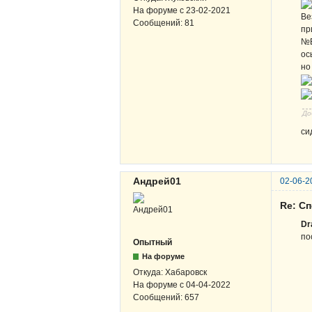
На форуме с
23-02-2021
Ве
Сообщений:
81
пр
№В
ос
но
До
си
Андрей01
02-06-2
Re: Сп
Dr
по
Опытный
На форуме
Откуда:
Хабаровск
На форуме с
04-04-2022
Сообщений:
657