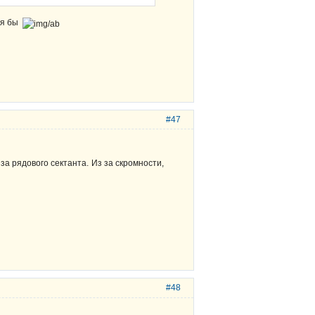
лся бы
#47
а рядового сектанта. Из за скромности,
#48