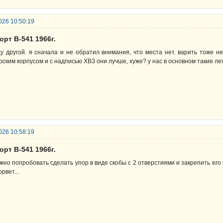
026 10:50:19
орт В-541 1966г.
у другой. я сначала и не обратил внимания, что места нет. варить тоже н
оским корпусом и с надписью ХВЗ они лучше, хуже? у нас в основном такие ле
026 10:58:19
орт В-541 1966г.
жно попробовать сделать упор в виде скобы с 2 отверстиями и закрепить его 
орвет...