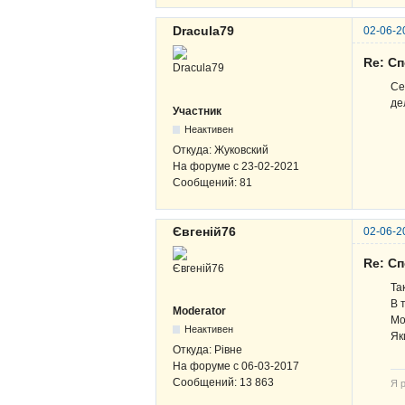
Dracula79
02-06-2
Re: Сп
Се
де
Участник
Неактивен
Откуда:
Жуковский
На форуме с
23-02-2021
Сообщений:
81
Євгеній76
02-06-2
Re: Сп
Та
В 
Moderator
Мо
Неактивен
Як
Откуда:
Рівне
На форуме с
06-03-2017
Сообщений:
13 863
Я р