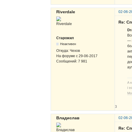
Riverdale
02-06-2
Re: Сп
Dr
Вс
Старожил
— 
Неактивен
бо
Откуда:
Чехов
ак
На форуме с
29-06-2017
пе
Сообщений:
7 981
до
ау
А 
I t
Мо
3
Владислав
02-06-2
Re: Сп