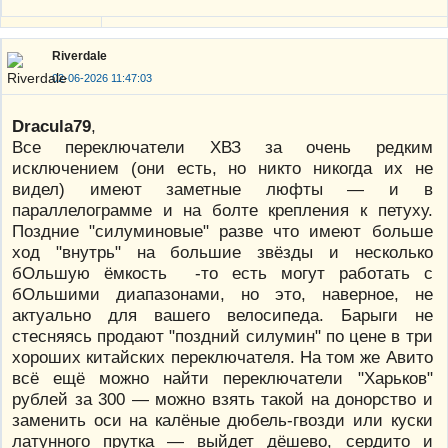
Riverdale
02-06-2026 11:47:03
Dracula79
,
Все переключатели ХВЗ за очень редким
исключением (они есть, но никто никогда их не
видел) имеют заметные люфты — и в
параллелограмме и на болте крепления к петуху.
Поздние "силуминовые" разве что имеют больше
ход "внутрь" на большие звёзды и несколько
бОльшую ёмкость -то есть могут работать с
бОльшими диапазонами, но это, наверное, не
актуально для вашего велосипеда. Барыги не
стесняясь продают "поздний силумин" по цене в три
хороших китайских переключателя. На том же Авито
всё ещё можно найти переключатели "Харьков"
рублей за 300 — можно взять такой на донорство и
заменить оси на калёные дюбель-гвозди или куски
латунного прутка — выйдет дёшево, сердито и