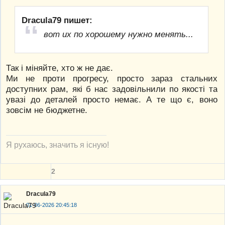
Dracula79 пишет:
вот их по хорошему нужно менять...
Так і міняйте, хто ж не дає.
Ми не проти прогресу, просто зараз стальних
доступних рам, які б нас задовільнили по якості та
увазі до деталей просто немає. А те що є, воно
зовсім не бюджетне.
Я рухаюсь, значить я існую!
2
Dracula79
01-06-2026 20:45:18