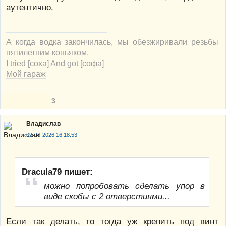
аутентично.
А когда водка закончилась, мы обезжиривали резьбы
пятилетним коньяком.
I tried [соха] And got [софа]
Мой гараж
3
Владислав
02-06-2026 16:18:53
Dracula79 пишет:
можно попробовать сделать упор в
виде скобы с 2 отверстиями...
Если так делать, то тогда уж крепить под винт