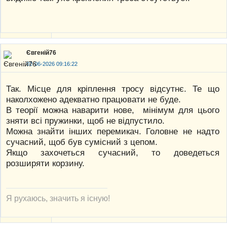
Євгеній76
02-06-2026 09:16:22
Так. Місце для кріплення тросу відсутнє. Те що
наколхожено адекватно працювати не буде.
В теорії можна наварити нове, мінімум для цього
зняти всі пружинки, щоб не відпустило.
Можна знайти інших перемикач. Головне не надто
сучасний, щоб був сумісний з цепом.
Якщо захочеться сучасний, то доведеться
розширяти корзину.
Я рухаюсь, значить я існую!