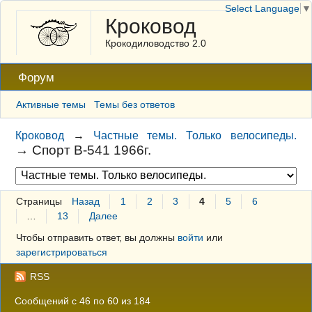
Select Language
▼
Кроковод
Крокодиловодство 2.0
Форум
Активные темы
Темы без ответов
Кроковод
→
Частные темы. Только велосипеды.
→
Спорт В-541 1966г.
Страницы
Назад
1
2
3
4
5
6
…
13
Далее
Чтобы отправить ответ, вы должны
войти
или
зарегистрироваться
RSS
Сообщений с 46 по 60 из 184