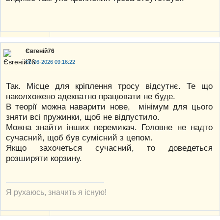
Євгеній76
02-06-2026 09:16:22
Так. Місце для кріплення тросу відсутнє. Те що
наколхожено адекватно працювати не буде.
В теорії можна наварити нове, мінімум для цього
зняти всі пружинки, щоб не відпустило.
Можна знайти інших перемикач. Головне не надто
сучасний, щоб був сумісний з цепом.
Якщо захочеться сучасний, то доведеться
розширяти корзину.
Я рухаюсь, значить я існую!