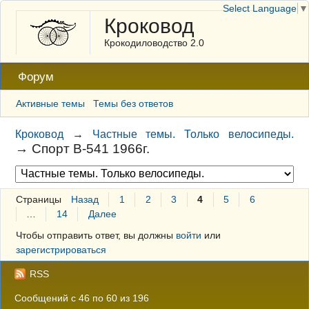
Select Language
▼
Кроковод
Крокодиловодство 2.0
Форум
Активные темы
Темы без ответов
Кроковод
→
Частные темы. Только велосипеды.
→
Спорт В-541 1966г.
Страницы
Назад
1
2
3
4
5
6
…
14
Далее
Чтобы отправить ответ, вы должны
войти
или
зарегистрироваться
RSS
Сообщений с 46 по 60 из 196