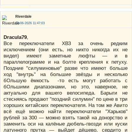
Riverdale
02-06-2026 11:47:03
Dracula79
,
Все переключатели ХВЗ за очень редким
исключением (они есть, но никто никогда их не
видел) имеют заметные люфты — и в
параллелограмме и на болте крепления к петуху.
Поздние "силуминовые" разве что имеют больше
ход "внутрь" на большие звёзды и несколько
бОльшую ёмкость -то есть могут работать с
бОльшими диапазонами, но это, наверное, не
актуально для вашего велосипеда. Барыги не
стесняясь продают "поздний силумин" по цене в три
хороших китайских переключателя. На том же Авито
всё ещё можно найти переключатели "Харьков"
рублей за 300 — можно взять такой на донорство и
заменить оси на калёные дюбель-гвозди или куски
латунного прутка — выйдет дёшево, сердито и