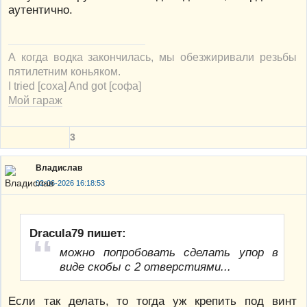
аутентично.
А когда водка закончилась, мы обезжиривали резьбы
пятилетним коньяком.
I tried [соха] And got [софа]
Мой гараж
3
Владислав
02-06-2026 16:18:53
Dracula79 пишет:
можно попробовать сделать упор в
виде скобы с 2 отверстиями...
Если так делать, то тогда уж крепить под винт