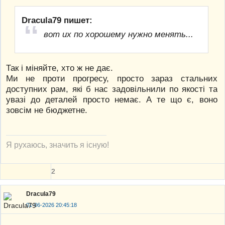
Dracula79 пишет:
вот их по хорошему нужно менять...
Так і міняйте, хто ж не дає.
Ми не проти прогресу, просто зараз стальних
доступних рам, які б нас задовільнили по якості та
увазі до деталей просто немає. А те що є, воно
зовсім не бюджетне.
Я рухаюсь, значить я існую!
2
Dracula79
01-06-2026 20:45:18