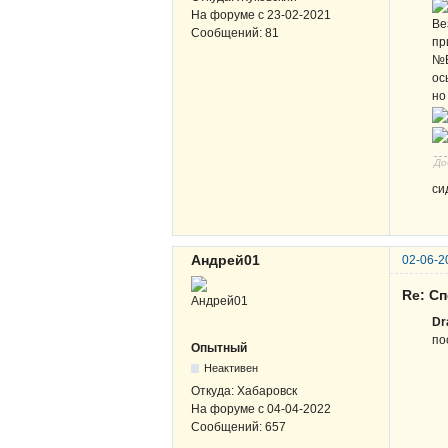
На форуме с
23-02-2021
Ве
Сообщений:
81
пр
№В
ос
но
До
си
Андрей01
02-06-2
Re: Сп
Dr
по
Опытный
Неактивен
Откуда:
Хабаровск
На форуме с
04-04-2022
Сообщений:
657