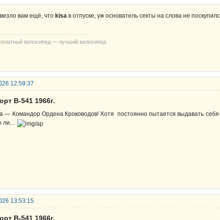
везло вам ещё, что
kisa
в отпуске, уж основатель секты на слова не поскупи
сплатный велосипед — лучший велосипед
026 12:59:37
орт В-541 1966г.
sa — Командор Ордена Кроководов! Хотя постоянно пытается выдавать себя з
о ли...
026 13:53:15
орт В-541 1966г.