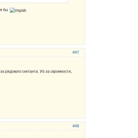
лся бы
#47
а рядового сектанта. Из за скромности,
#48