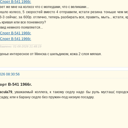
зет же мне на колхоз что с мопедами, что с великами...
ишло колесо, 5 скоростей вместо 4 отправили, кстати резина тоньше чем м
-3 сейчас. за 600р. отлично, теперь разбирать все, править, мыть... кстати, 
ь кривая или все понемногу?
 вид немного появляется...
бавлено: 01-06-2026 21:48:19
денье интересное от Минска с шильдиком, кожа 2 слоя мягкая.
026 08:30:56
орт В-541 1966г.
acula79
, уважаемый коллега, к такому седлу надо бы руль мусташ( город
садку, или к барану седло без пружин-под низкую посадку.