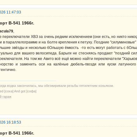
026 11:47:03
орт В-541 1966г.
acula79
,
е переключатели ХВЗ за очень редким исключением (они есть, но никто ник
и в параллелограмме и на болте крепления к петуху. Поздние "силуминовые" 
льшие звёзды и несколько бОльшую ёмкость -то есть могут работать с бОль
туально для вашего велосипеда. Барыги не стесняясь продают "поздний сил
реключателя. На том же Авито всё ещё можно найти переключатели "Харьков
норство и заменить оси на калёные дюбель-гвозди или куски латунног
тентично.
когда водка закончилась, мы обезжиривали резьбы пятилетним коньяком.
ried [соха] And got [софа]
й гараж
026 16:18:53
орт В-541 1966г.