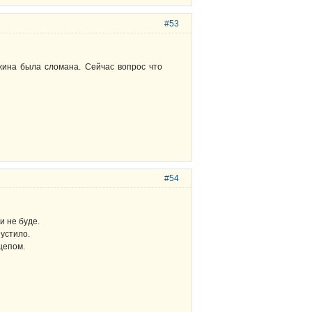
#53
ужина была сломана. Сейчас вопрос что
#54
и не буде.
пустило.
цепом.