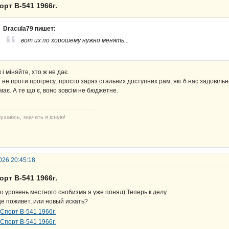
орт В-541 1966г.
Dracula79 пишет:
вот их по хорошему нужно менять...
к і міняйте, хто ж не дає.
 не проти прогресу, просто зараз стальних доступних рам, які б нас задовільн
має. А те що є, воно зовсім не бюджетне.
ухаюсь, значить я існую!
026 20:45:18
орт В-541 1966г.
о уровень местного снобизма я уже понял) Теперь к делу.
е поживет, или новый искать?