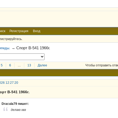
иск
Регистрация
Вход
гистрируйтесь.
→
Спорт В-541 1966г.
ипеды.
5
6
…
13
Далее
Чтобы отправить отв
026 12:27:20
орт В-541 1966г.
Dracula79 пишет:
делаю хвз