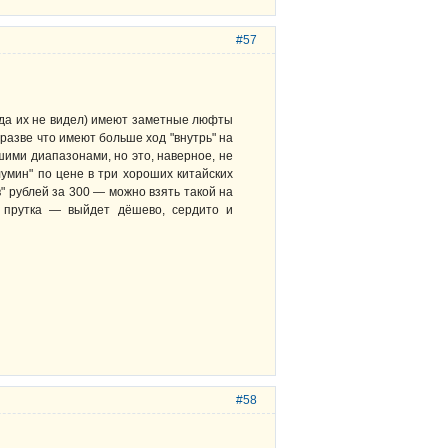
#57
огда их не видел) имеют заметные люфты
разве что имеют больше ход "внутрь" на
шими диапазонами, но это, наверное, не
умин" по цене в три хороших китайских
" рублей за 300 — можно взять такой на
о прутка — выйдет дёшево, сердито и
#58