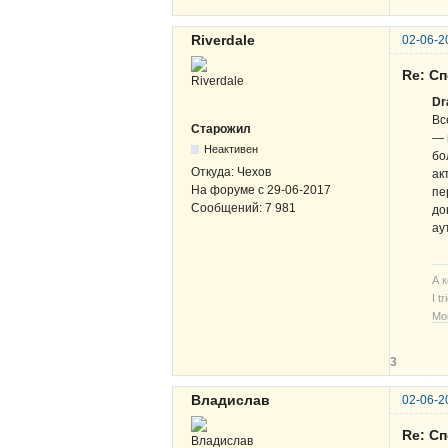
Riverdale
02-06-2
Re: Сп
Dr
Вс
Старожил
— 
Неактивен
бо
Откуда:
Чехов
ак
На форуме с
29-06-2017
пе
Сообщений:
7 981
до
ау
А 
I t
Мо
3
Владислав
02-06-2
Re: Сп