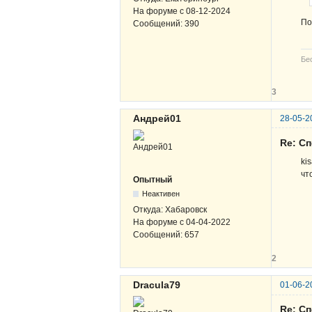
На форуме с
08-12-2024
По
Сообщений:
390
Бе
3
Андрей01
28-05-2
Re: Сп
ki
чт
Опытный
Неактивен
Откуда:
Хабаровск
На форуме с
04-04-2022
Сообщений:
657
2
Dracula79
01-06-2
Re: Сп