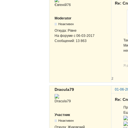
Re: Сп
Moderator
Неактивен
Откуда:
Рівне
На форуме с
06-03-2017
Та
Сообщений:
13 863
Ми
не
Я р
2
Dracula79
01-06-2
Re: Сп
Пр
Ещ
Участник
Неактивен
Откуда:
Жуковский