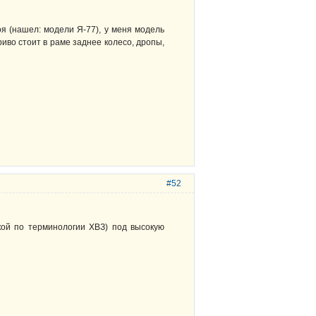
оя (нашел: модели Я-77), у меня модель
криво стоит в раме заднее колесо, дропы,
#52
ской по терминологии ХВЗ) под высокую