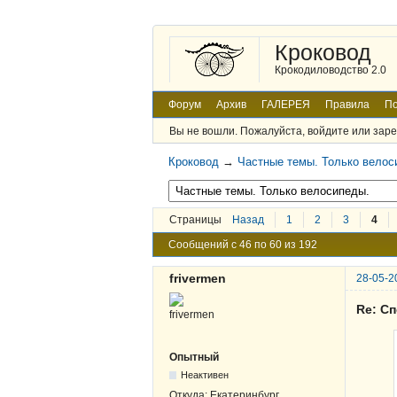
Кроковод
Крокодиловодство 2.0
Форум
Архив
ГАЛЕРЕЯ
Правила
По
Вы не вошли.
Пожалуйста, войдите или заре
Кроковод
→
Частные темы. Только велос
Страницы
Назад
1
2
3
4
Сообщений с 46 по 60 из 192
frivermen
28-05-2
Re: Сп
Опытный
Неактивен
Откуда:
Екатеринбург