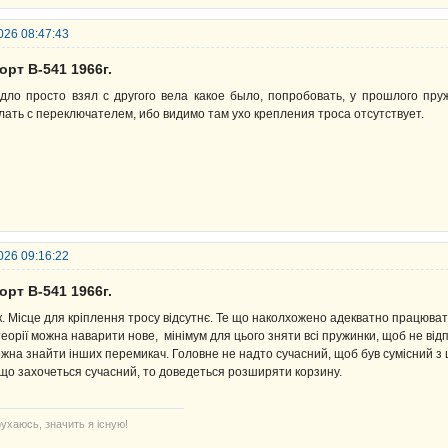
026 08:47:43
орт В-541 1966г.
дло просто взял с другого вела какое было, попробовать, у прошлого пр
лать с переключателем, ибо видимо там ухо крепления троса отсутствует.
026 09:16:22
орт В-541 1966г.
к. Місце для кріплення тросу відсутнє. Те що наколхожено адекватно працюват
теорії можна наварити нове, мінімум для цього зняти всі пружинки, щоб не від
жна знайти інших перемикач. Головне не надто сучасний, щоб був сумісний з 
що захочеться сучасний, то доведеться розширяти корзину.
ухаюсь, значить я існую!