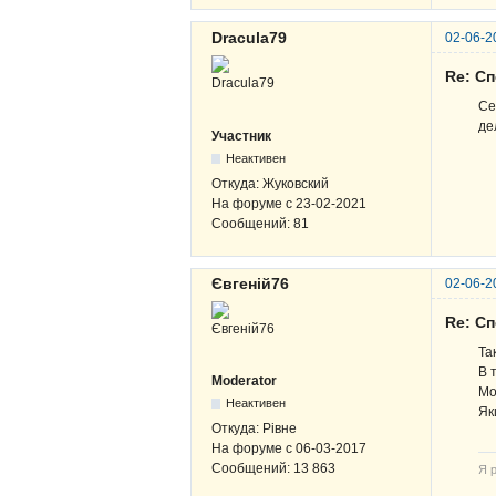
Dracula79
02-06-2
Re: Сп
Се
де
Участник
Неактивен
Откуда:
Жуковский
На форуме с
23-02-2021
Сообщений:
81
Євгеній76
02-06-2
Re: Сп
Та
В 
Moderator
Мо
Неактивен
Як
Откуда:
Рівне
На форуме с
06-03-2017
Сообщений:
13 863
Я р