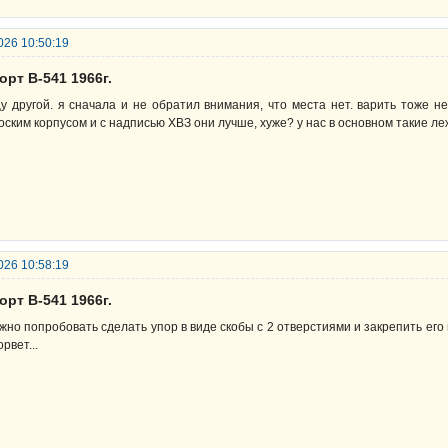
026 10:50:19
орт В-541 1966г.
у другой. я сначала и не обратил внимания, что места нет. варить тоже н
оским корпусом и с надписью ХВЗ они лучше, хуже? у нас в основном такие ле
026 10:58:19
орт В-541 1966г.
жно попробовать сделать упор в виде скобы с 2 отверстиями и закрепить его 
орвет...