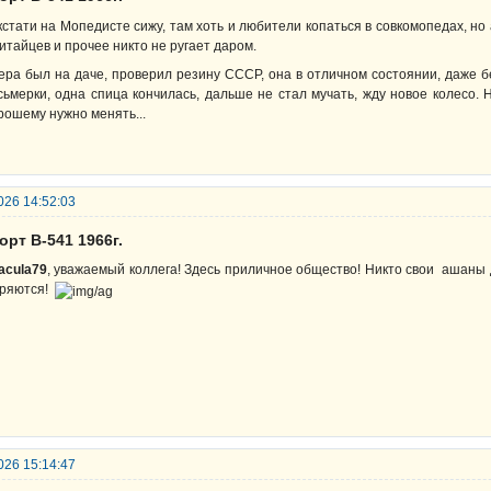
кстати на Мопедисте сижу, там хоть и любители копаться в совкомопедах, но
китайцев и прочее никто не ругает даром.
ера был на даче, проверил резину СССР, она в отличном состоянии, даже 
сьмерки, одна спица кончилась, дальше не стал мучать, жду новое колесо.
рошему нужно менять...
026 14:52:03
орт В-541 1966г.
acula79
, уважаемый коллега! Здесь приличное общество! Никто свои ашаны д
ряются!
026 15:14:47