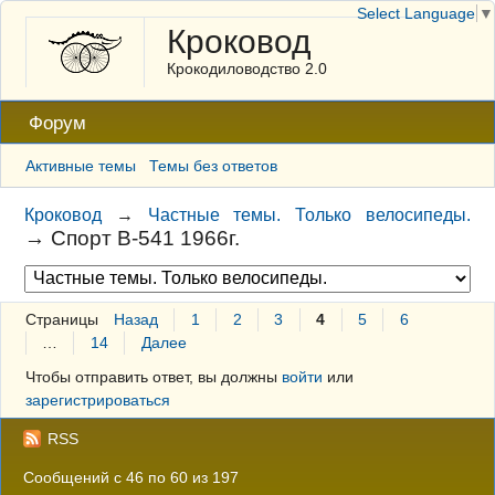
Select Language
▼
Кроковод
Крокодиловодство 2.0
Форум
Активные темы
Темы без ответов
Кроковод
→
Частные темы. Только велосипеды.
→
Спорт В-541 1966г.
Страницы
Назад
1
2
3
4
5
6
…
14
Далее
Чтобы отправить ответ, вы должны
войти
или
зарегистрироваться
RSS
Сообщений с 46 по 60 из 197