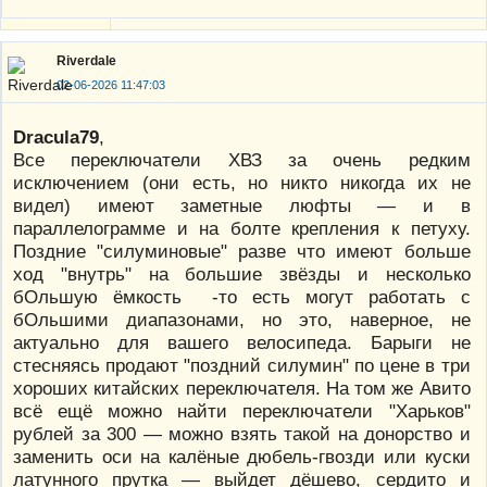
Riverdale
02-06-2026 11:47:03
Dracula79
,
Все переключатели ХВЗ за очень редким
исключением (они есть, но никто никогда их не
видел) имеют заметные люфты — и в
параллелограмме и на болте крепления к петуху.
Поздние "силуминовые" разве что имеют больше
ход "внутрь" на большие звёзды и несколько
бОльшую ёмкость -то есть могут работать с
бОльшими диапазонами, но это, наверное, не
актуально для вашего велосипеда. Барыги не
стесняясь продают "поздний силумин" по цене в три
хороших китайских переключателя. На том же Авито
всё ещё можно найти переключатели "Харьков"
рублей за 300 — можно взять такой на донорство и
заменить оси на калёные дюбель-гвозди или куски
латунного прутка — выйдет дёшево, сердито и