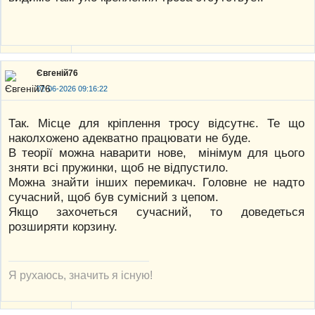
Євгеній76
02-06-2026 09:16:22
Так. Місце для кріплення тросу відсутнє. Те що
наколхожено адекватно працювати не буде.
В теорії можна наварити нове, мінімум для цього
зняти всі пружинки, щоб не відпустило.
Можна знайти інших перемикач. Головне не надто
сучасний, щоб був сумісний з цепом.
Якщо захочеться сучасний, то доведеться
розширяти корзину.
Я рухаюсь, значить я існую!