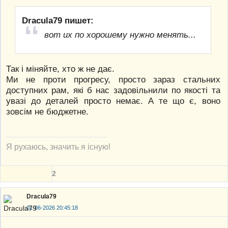
Dracula79 пишет:
вот их по хорошему нужно менять...
Так і міняйте, хто ж не дає.
Ми не проти прогресу, просто зараз стальних
доступних рам, які б нас задовільнили по якості та
увазі до деталей просто немає. А те що є, воно
зовсім не бюджетне.
Я рухаюсь, значить я існую!
2
Dracula79
01-06-2026 20:45:18