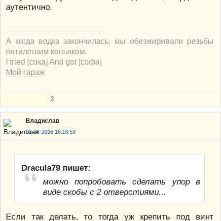
аутентично.
А когда водка закончилась, мы обезжиривали резьбы
пятилетним коньяком.
I tried [соха] And got [софа]
Мой гараж
3
Владислав
02-06-2026 16:18:53
Dracula79 пишет:
можно попробовать сделать упор в
виде скобы с 2 отверстиями...
Если так делать, то тогда уж крепить под винт