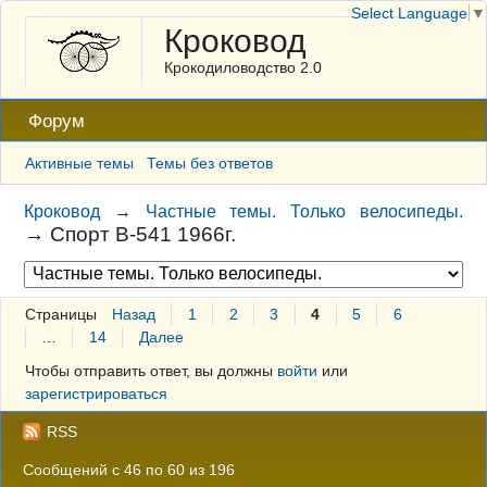
Select Language
▼
Кроковод
Крокодиловодство 2.0
Форум
Активные темы
Темы без ответов
Кроковод
→
Частные темы. Только велосипеды.
→
Спорт В-541 1966г.
Страницы
Назад
1
2
3
4
5
6
…
14
Далее
Чтобы отправить ответ, вы должны
войти
или
зарегистрироваться
RSS
Сообщений с 46 по 60 из 196