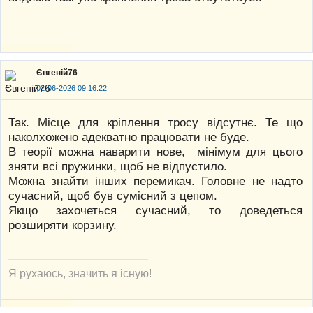
Євгеній76
02-06-2026 09:16:22
Так. Місце для кріплення тросу відсутнє. Те що
наколхожено адекватно працювати не буде.
В теорії можна наварити нове, мінімум для цього
зняти всі пружинки, щоб не відпустило.
Можна знайти інших перемикач. Головне не надто
сучасний, щоб був сумісний з цепом.
Якщо захочеться сучасний, то доведеться
розширяти корзину.
Я рухаюсь, значить я існую!