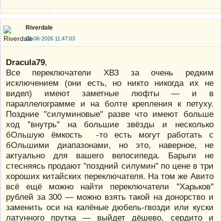
Riverdale
02-06-2026 11:47:03
Dracula79
,
Все переключатели ХВЗ за очень редким
исключением (они есть, но никто никогда их не
видел) имеют заметные люфты — и в
параллелограмме и на болте крепления к петуху.
Поздние "силуминовые" разве что имеют больше
ход "внутрь" на большие звёзды и несколько
бОльшую ёмкость -то есть могут работать с
бОльшими диапазонами, но это, наверное, не
актуально для вашего велосипеда. Барыги не
стесняясь продают "поздний силумин" по цене в три
хороших китайских переключателя. На том же Авито
всё ещё можно найти переключатели "Харьков"
рублей за 300 — можно взять такой на донорство и
заменить оси на калёные дюбель-гвозди или куски
латунного прутка — выйдет дёшево, сердито и