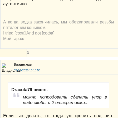
аутентично.
А когда водка закончилась, мы обезжиривали резьбы
пятилетним коньяком.
I tried [соха] And got [софа]
Мой гараж
3
Владислав
02-06-2026 16:18:53
Dracula79 пишет:
можно попробовать сделать упор в
виде скобы с 2 отверстиями...
Если так делать, то тогда уж крепить под винт