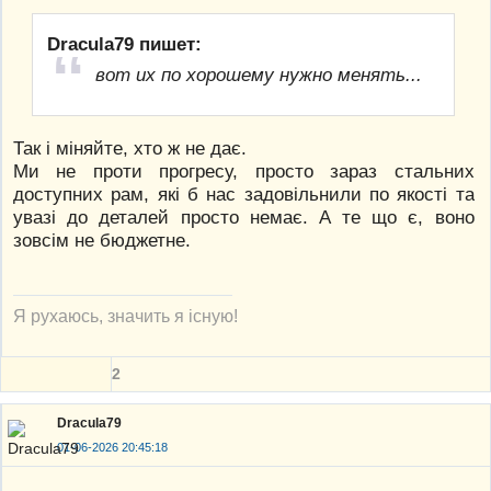
Dracula79 пишет:
вот их по хорошему нужно менять...
Так і міняйте, хто ж не дає.
Ми не проти прогресу, просто зараз стальних
доступних рам, які б нас задовільнили по якості та
увазі до деталей просто немає. А те що є, воно
зовсім не бюджетне.
Я рухаюсь, значить я існую!
2
Dracula79
01-06-2026 20:45:18