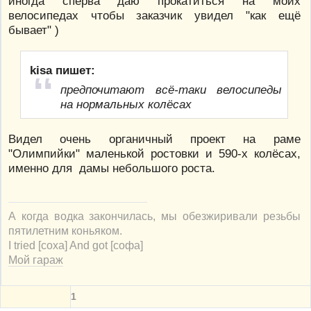
иногда сперва даю прокатиться на моих
велосипедах чтобы заказчик увидел "как ещё
бывает" )
kisa пишет:
предпочитают всё-таки велосипеды
на нормальных колёсах
Видел очень органичный проект на раме
"Олимпийки" маленькой ростовки и 590-х колёсах,
именно для дамы небольшого роста.
А когда водка закончилась, мы обезжиривали резьбы
пятилетним коньяком.
I tried [соха] And got [софа]
Мой гараж
1