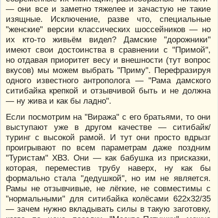
— они все и заметно тяжелее и зачастую не такие
изящные. Исключение, разве что, специальные
"женские" версии классических шоссейников — но
их кто-то живьём видел? Дамские "дорожники"
имеют свои достоинства в сравнении с "Примой",
но отдавая приоритет весу и внешности (тут вопрос
вкусов) мы можем выбрать "Приму". Перефразируя
одного известного антрополога — "Рама дамского
ситибайка крепкой и отзывчивой быть и не должна
— ну жива и как бы ладно".
Если посмотрим на "Виража" с его братьями, то они
выступают уже в другом качестве — ситибайк/
туринг с высокой рамой. И тут они просто вдрызг
проигрывают по всем параметрам даже поздним
"Туристам" ХВЗ. Они — как бабушка из присказки,
которая, переместив трубу наверх, ну как бы
формально стала "дедушкой", но им не является.
Рамы не отзывчивые, не лёгкие, не совместимы с
"нормальными" для ситибайка колёсами 622х32/35
— зачем нужно вкладывать силы в такую заготовку,