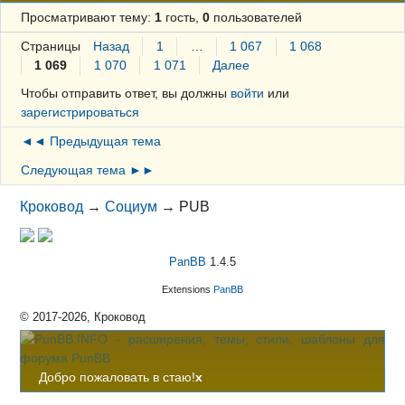
Просматривают тему:
1
гость,
0
пользователей
Страницы
Назад
1
…
1 067
1 068
1 069
1 070
1 071
Далее
Чтобы отправить ответ, вы должны
войти
или
зарегистрироваться
◄◄ Предыдущая тема
Следующая тема ►►
Кроковод
→
Социум
→
PUB
PanBB
1.4.5
Extensions
PanBB
© 2017-2026, Кроковод
Добро пожаловать в стаю!
x