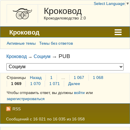
Select Language
▼
Кроковод
Крокодиловодство 2.0
Кроковод
Форум
Активные темы
Темы без ответов
Архив
→
PUB
Кроковод
→
Социум
ГАЛЕРЕЯ
Правила
Страницы
Назад
1
…
1 067
1 068
1 069
1 070
1 071
Далее
Поиск
Чтобы отправить ответ, вы должны
войти
или
Регистрация
зарегистрироваться
Вход
RSS
Сообщений с 16 021 по 16 035 из 16 058