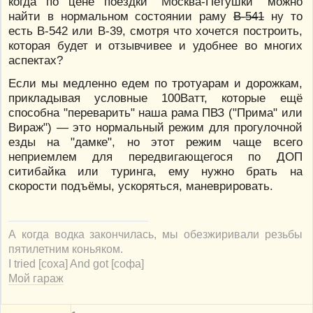
когда по цене поездки "Москва-Петушки" можно
найти в нормальном состоянии раму
В-541
ну то
есть В-542 или В-39, смотря что хочется построить,
которая будет и отзывчивее и удобнее во многих
аспектах?
Если мы медленно едем по тротуарам и дорожкам,
прикладывая условные 100Ватт, которые ещё
способна "переварить" наша рама ПВЗ ("Прима" или
Вираж") — это нормальный режим для прогулочной
езды на "дамке", но этот режим чаще всего
неприемлем для передвигающегося по ДОП
ситибайка или туринга, ему нужно брать на
скорости подъёмы, ускоряться, маневрировать.
А когда водка закончилась, мы обезжиривали резьбы
пятилетним коньяком.
I tried [соха] And got [софа]
Мой гараж